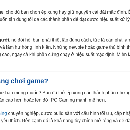
, cho dù bạn chọn ép xung hay giữ nguyên cài đặt mặc định.
ốn tận dụng tối đa các thành phần để đạt được hiệu suất xử lý
gười
, nó đòi hỏi bạn phải thiết lập đúng cách, tức là cần phải a
và làm hư hỏng linh kiện.
Những newbie hoặc game thủ bình 
 cao, ngay cả khi phần cứng chạy ở hiệu suất mặc định. Miễn l
ăng chơi game?
 như bạn mong muốn? Bạn đã thử ép xung các thành phần nhưn
 bản cao hơn hoặc lên đời PC Gaming mạnh mẽ hơn.
ing
chuyên nghiệp, được build sẵn với cấu hình tối ưu, cập nhậ
i yêu thích. Bên cạnh đó là khả năng tùy chỉnh mở rộng và dễ d