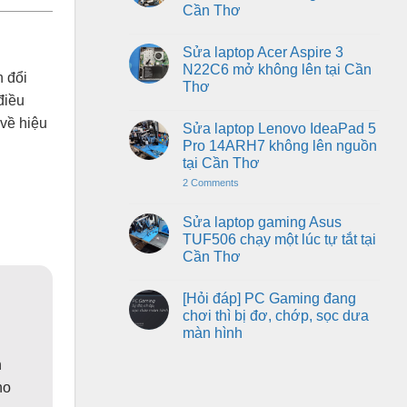
cứng
Cần Thơ
mở
Asus
không
X507M
No
lên
mở
Comments
tại
không
Sửa laptop Acer Aspire 3
on
Cần
lên
Sửa
N22C6 mở không lên tại Cần
Thơ
nguồn
laptop
h đổi
tại
Thơ
HP
Cần
điều
Pavilion
Thơ
No
15-
Comments
 về hiệu
cs3119TX
Sửa laptop Lenovo IdeaPad 5
on
mở
Sửa
Pro 14ARH7 không lên nguồn
không
laptop
lên
tại Cần Thơ
Acer
tại
Aspire
Cần
on
2 Comments
3
Thơ
Sửa
N22C6
laptop
mở
Lenovo
Sửa laptop gaming Asus
không
IdeaPad
lên
TUF506 chạy một lúc tự tắt tại
5
tại
Pro
Cần Thơ
Cần
14ARH7
Thơ
No
không
Comments
lên
[Hỏi đáp] PC Gaming đang
on
nguồn
Sửa
tại
chơi thì bị đơ, chớp, sọc dưa
laptop
Cần
màn hình
gaming
Thơ
Asus
No
TUF506
n
Comments
chạy
on
một
ho
[Hỏi
lúc
đáp]
tự