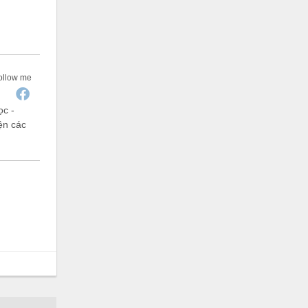
ollow me
ọc -
ện các