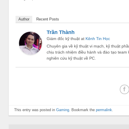
Author
Recent Posts
Trần Thành
Giám đốc kỹ thuật
at
Kênh Tin Học
Chuyên gia về kỹ thuật vi mạch, kỹ thuật phầ
chịu trách nhiệm điều hành và đào tạo team 
nghiên cứu kỹ thuật về PC.
This entry was posted in
Gaming
. Bookmark the
permalink
.