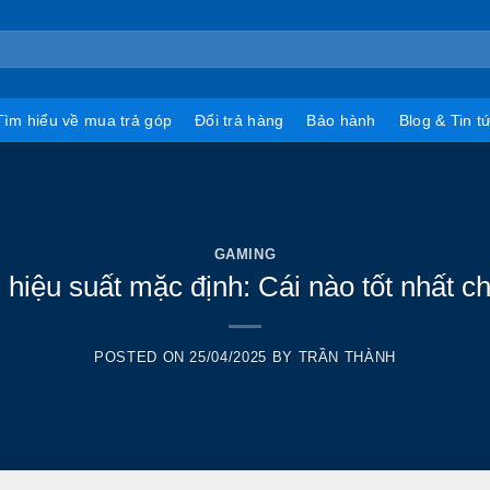
Tìm hiểu về mua trả góp
Đổi trả hàng
Bảo hành
Blog & Tin t
GAMING
 hiệu suất mặc định: Cái nào tốt nhất
POSTED ON
25/04/2025
BY
TRẦN THÀNH