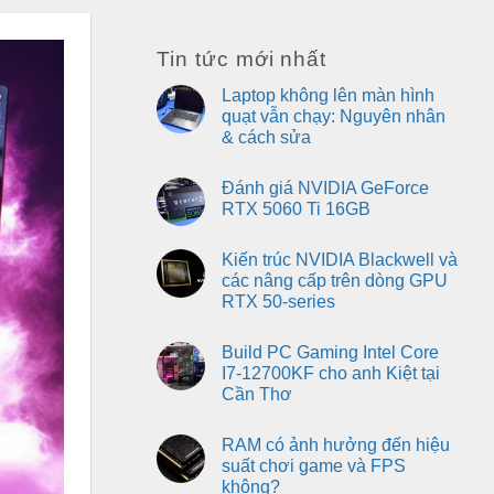
Tin tức mới nhất
Laptop không lên màn hình
quạt vẫn chạy: Nguyên nhân
& cách sửa
No
Comments
Đánh giá NVIDIA GeForce
on
Laptop
RTX 5060 Ti 16GB
không
lên
No
màn
Comments
Kiến trúc NVIDIA Blackwell và
hình
on
quạt
Đánh
các nâng cấp trên dòng GPU
vẫn
giá
RTX 50-series
chạy:
NVIDIA
Nguyên
GeForce
No
nhân
RTX
Comments
&
5060
Build PC Gaming Intel Core
on
cách
Ti
Kiến
I7-12700KF cho anh Kiệt tại
sửa
16GB
trúc
Cần Thơ
NVIDIA
Blackwell
No
và
Comments
các
RAM có ảnh hưởng đến hiệu
on
nâng
Build
suất chơi game và FPS
cấp
PC
trên
không?
Gaming