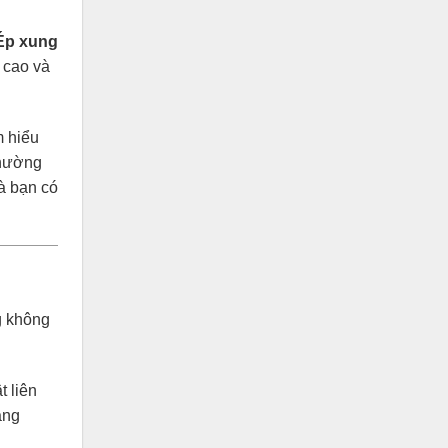
Ép xung
 cao và
m hiểu
thường
à bạn có
g không
t liên
àng