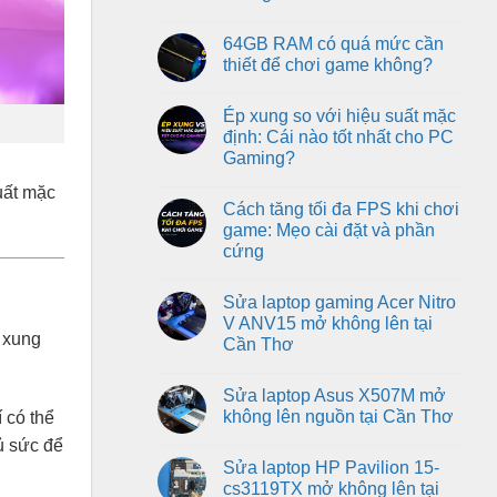
dòng
Intel
GPU
No
Core
RTX
Comments
I7-
64GB RAM có quá mức cần
on
50-
12700KF
RAM
series
thiết để chơi game không?
cho
có
anh
ảnh
No
Kiệt
hưởng
Comments
tại
Ép xung so với hiệu suất mặc
đến
on
Cần
hiệu
64GB
định: Cái nào tốt nhất cho PC
Thơ
suất
RAM
Gaming?
chơi
có
game
quá
No
và
mức
uất mặc
Comments
FPS
cần
Cách tăng tối đa FPS khi chơi
on
không?
thiết
Ép
game: Mẹo cài đặt và phần
để
xung
chơi
cứng
so
game
với
không?
No
hiệu
Comments
suất
Sửa laptop gaming Acer Nitro
on
mặc
Cách
V ANV15 mở không lên tại
định:
tăng
 xung
Cái
Cần Thơ
tối
nào
đa
tốt
No
FPS
nhất
Comments
khi
Sửa laptop Asus X507M mở
on
cho
chơi
Sửa
PC
không lên nguồn tại Cần Thơ
í có thể
game:
laptop
Gaming?
Mẹo
gaming
No
ủ sức để
cài
Acer
Comments
đặt
Sửa laptop HP Pavilion 15-
Nitro
on
và
V
Sửa
cs3119TX mở không lên tại
phần
ANV15
laptop