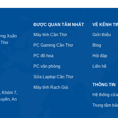
ĐƯỢC QUAN TÂM NHẤT
VỀ KÊNH TI
Máy tính Cần Thơ
Giới thiệu
ờng Xuân
 Thơ
PC Gaming Cần Thơ
Blog
PC đồ họa
Hỏi đáp
PC văn phòng
Liên hệ
Sửa Laptop Cần Thơ
THÔNG TIN
Máy tính Rạch Giá
 Khóm 7,
Hệ thống cửa
uyên, An
Trung tâm bả