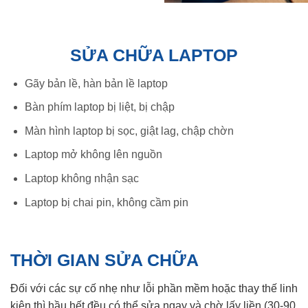
SỬA CHỮA LAPTOP
Gãy bản lề, hàn bản lề laptop
Bàn phím laptop bị liệt, bị chập
Màn hình laptop bị sọc, giật lag, chập chờn
Laptop mở không lên nguồn
Laptop không nhận sạc
Laptop bị chai pin, không cầm pin
THỜI GIAN SỬA CHỮA
Đối với các sự cố nhẹ như lỗi phần mềm hoặc thay thế linh
kiện thì hầu hết đều có thể sửa ngay và chờ lấy liền (30-90