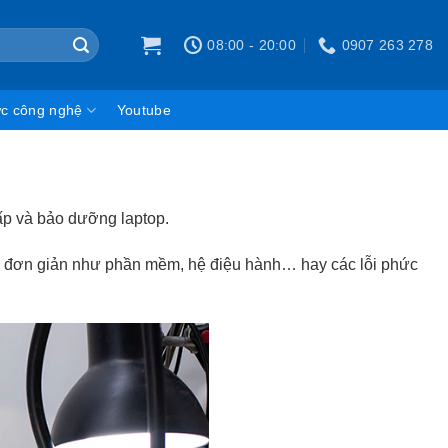
08:00 - 20:00
0907 263 278
ức công nghệ
Youtube
cấp và bảo dưỡng laptop.
lỗi đơn giản như phần mềm, hệ điệu hành… hay các lỗi phức