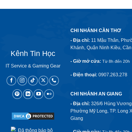
CHI NHÁNH CẦN THƠ
- Địa chỉ:
11 Mậu Thân, Phư
Khánh, Quận Ninh Kiều, Cần
Kênh Tin Học
- Giờ mở cửa:
Từ 8h đến 20h
IT Service & Gaming Gear
- Điện thoại:
0907.263.278
CHI NHÁNH AN GIANG
- Địa chỉ:
326/6 Hùng Vương,
Phường Mỹ Long, TP. Long X
Giang
- Giờ mở cửa: