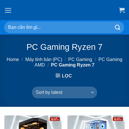
Skip
to
content
Search
for:
PC Gaming Ryzen 7
Home
/
Máy tính bàn (PC)
/
PC Gaming
/
PC Gaming
AMD
/
PC Gaming Ryzen 7
LỌC