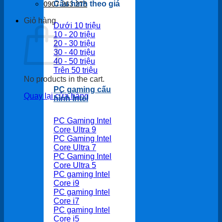
Cấu hình theo giá
0907 263 278
Giỏ hàng
Dưới 10 triệu
10 - 20 triệu
20 - 30 triệu
30 - 40 triệu
40 - 50 triệu
Trên 50 triệu
No products in the cart.
PC gaming cấu
Quay lại cửa hàng
hình Intel
PC Gaming Intel
Core Ultra 9
PC Gaming Intel
Core Ultra 7
PC Gaming Intel
Core Ultra 5
PC gaming Intel
Core i9
PC gaming Intel
Core i7
PC gaming Intel
Core i5