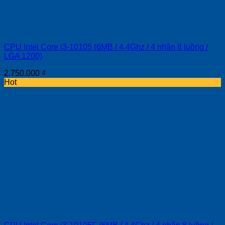
CPU Intel Core i3-10105 (6MB / 4.4Ghz / 4 nhân 8 luồng /
LGA 1200)
2.750.000
₫
Hot