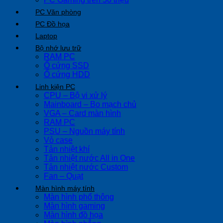
PC Văn phòng
PC Đồ họa
Laptop
Bộ nhớ lưu trữ
RAM PC
Ổ cứng SSD
Ổ cứng HDD
Linh kiện PC
CPU – Bộ vi xử lý
Mainboard – Bo mạch chủ
VGA – Card màn hình
RAM PC
PSU – Nguồn máy tính
Vỏ case
Tản nhiệt khí
Tản nhiệt nước All in One
Tản nhiệt nước Custom
Fan – Quạt
Màn hình máy tính
Màn hình phổ thông
Màn hình gaming
Màn hình đồ họa