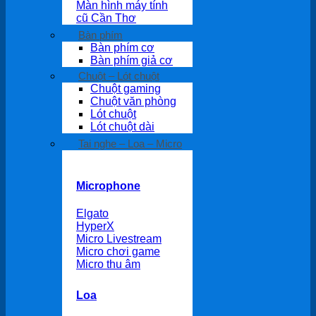
Màn hình máy tính
cũ Cần Thơ
Bàn phím
Bàn phím cơ
Bàn phím giả cơ
Chuột – Lót chuột
Chuột gaming
Chuột văn phòng
Lót chuột
Lót chuột dài
Tai nghe – Loa – Micro
Microphone
Elgato
HyperX
Micro Livestream
Micro chơi game
Micro thu âm
Loa