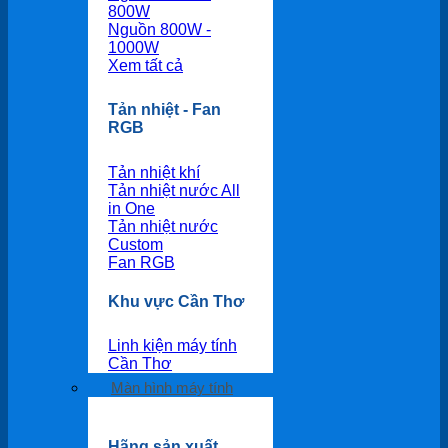
800W
Nguồn 800W -
1000W
Xem tất cả
Tản nhiệt - Fan
RGB
Tản nhiệt khí
Tản nhiệt nước All
in One
Tản nhiệt nước
Custom
Fan RGB
Khu vực Cần Thơ
Linh kiện máy tính
Cần Thơ
Màn hình máy tính
Hãng sản xuất