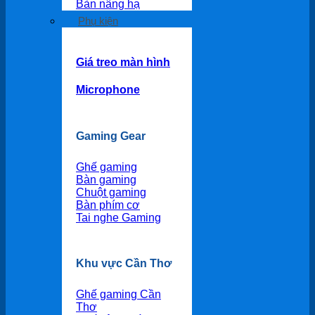
Bàn nâng hạ
Phụ kiện
Giá treo màn hình
Microphone
Gaming Gear
Ghế gaming
Bàn gaming
Chuột gaming
Bàn phím cơ
Tai nghe Gaming
Khu vực Cần Thơ
Ghế gaming Cần
Thơ