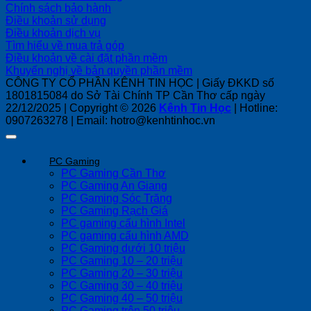
Chính sách bảo hành
Điều khoản sử dụng
Điều khoản dịch vụ
Tìm hiểu về mua trả góp
Điều khoản về cài đặt phần mềm
Khuyến nghị về bản quyền phần mềm
CÔNG TY CỔ PHẦN KÊNH TIN HỌC | Giấy ĐKKD số
1801815084 do Sở Tài Chính TP Cần Thơ cấp ngày
22/12/2025 | Copyright © 2026
Kênh Tin Học
| Hotline:
0907263278 | Email: hotro@kenhtinhoc.vn
PC Gaming
PC Gaming Cần Thơ
PC Gaming An Giang
PC Gaming Sóc Trăng
PC Gaming Rạch Giá
PC gaming cấu hình Intel
PC gaming cấu hình AMD
PC Gaming dưới 10 triệu
PC Gaming 10 – 20 triệu
PC Gaming 20 – 30 triệu
PC Gaming 30 – 40 triệu
PC Gaming 40 – 50 triệu
PC Gaming trên 50 triệu