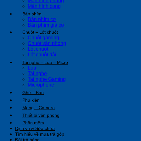
Màn hình phẳng
Màn hình cong
Bàn phím
Bàn phím cơ
Bàn phím giả cơ
Chuột – Lót chuột
Chuột gaming
Chuột văn phòng
Lót chuột
Lót chuột dài
Tai nghe – Loa – Micro
Loa
Tai nghe
Tai nghe Gaming
Microphone
Ghế – Bàn
Phụ kiện
Mạng – Camera
Thiết bị văn phòng
Phần mềm
Dịch vụ & Sửa chữa
Tìm hiểu về mua trả góp
Đổi trả hàng