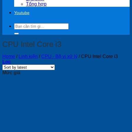
Tổng hợp
Youtube
Search
for:
CPU Intel Core i3
Home
/
Linh kiện
/
CPU - Bộ vi xử lý
/
CPU Intel Core i3
Lọc
Mức giá