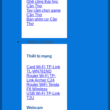
Ghế công thái học
Cần Thơ
Tay cầm chơi game
Cần Thơ
Bàn phím cơ Cần
Thơ
Mạng – Camera
Thiết bị mạng
Card Wi-Fi TP-Link
TL-WN781ND
Router Wi-Fi TP-
Link Archer C24
Router WiFi Tenda
F6 Wireless
USB Wi-Fi TP-Link
T2U
Webcam