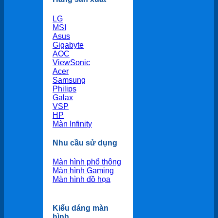
LG
MSI
Asus
Gigabyte
AOC
ViewSonic
Acer
Samsung
Philips
Galax
VSP
HP
Màn Infinity
Nhu cầu sử dụng
Màn hình phổ thông
Màn hình Gaming
Màn hình đồ họa
Kiểu dáng màn
hình