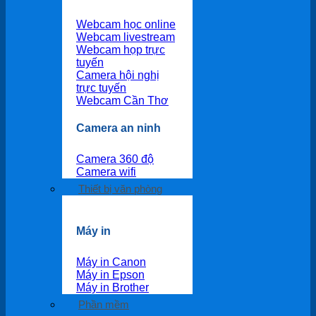
Webcam học online
Webcam livestream
Webcam họp trực
tuyến
Camera hội nghị
trực tuyến
Webcam Cần Thơ
Camera an ninh
Camera 360 độ
Camera wifi
Thiết bị văn phòng
Máy in
Máy in Canon
Máy in Epson
Máy in Brother
Phần mềm