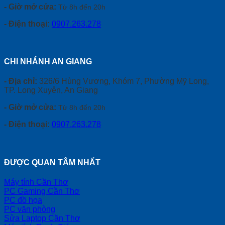
- Giờ mở cửa:
Từ 8h đến 20h
- Điện thoại:
0907.263.278
CHI NHÁNH AN GIANG
- Địa chỉ:
326/6 Hùng Vương, Khóm 7, Phường Mỹ Long,
TP. Long Xuyên, An Giang
- Giờ mở cửa:
Từ 8h đến 20h
- Điện thoại:
0907.263.278
ĐƯỢC QUAN TÂM NHẤT
Máy tính Cần Thơ
PC Gaming Cần Thơ
PC đồ họa
PC văn phòng
Sửa Laptop Cần Thơ