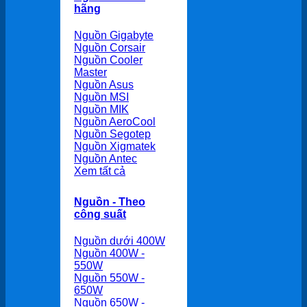
hãng
Nguồn Gigabyte
Nguồn Corsair
Nguồn Cooler
Master
Nguồn Asus
Nguồn MSI
Nguồn MIK
Nguồn AeroCool
Nguồn Segotep
Nguồn Xigmatek
Nguồn Antec
Xem tất cả
Nguồn - Theo
công suất
Nguồn dưới 400W
Nguồn 400W -
550W
Nguồn 550W -
650W
Nguồn 650W -