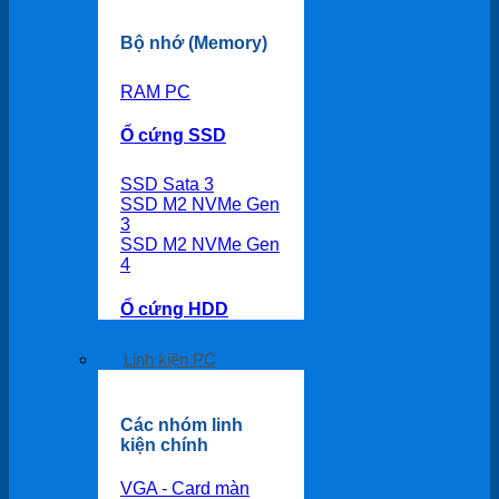
Bộ nhớ (Memory)
RAM PC
Ổ cứng SSD
SSD Sata 3
SSD M2 NVMe Gen
3
SSD M2 NVMe Gen
4
Ổ cứng HDD
Linh kiện PC
Các nhóm linh
kiện chính
VGA - Card màn