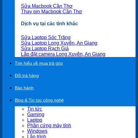
Sửa Macbook Cần Thơ
Thay pin Macbook Cần Thơ
Dịch vụ tại các tỉnh khác
Sửa Laptop Sóc Trăng
Sửa Laptop Long Xuyên, An Giang
Sửa Laptop Rạch Giá
Lắp đặt camera Long Xuyên, An Giang
Tìm hiểu về mua trả góp
Đổi trả hàng
Bảo hành
Blog & Tin tức công nghệ
Tin tức
Gaming
Laptop
Phần cứng máy tính
Windows
Lập trình