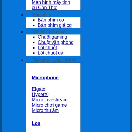
Màn hình máy tính
cũ Cần Thơ
Bàn phím
Bàn phím cơ
Bàn phím giả cơ
Chuột – Lót chuột
Chuột gaming
Chuột văn phòng
Lót chuột
Lót chuột dài
Tai nghe – Loa – Micro
Microphone
Elgato
HyperX
Micro Livestream
Micro chơi game
Micro thu âm
Loa