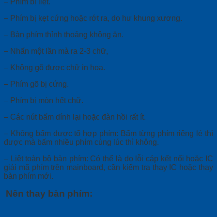
– Phím bị liệt.
– Phím bị kẹt cứng hoặc rớt ra, do hư khung xương.
– Bàn phím thỉnh thoảng không ăn.
– Nhấn một lần mà ra 2-3 chữ,
– Không gõ được chữ in hoa.
– Phím gõ bị cứng.
– Phím bị mòn hết chữ.
– Các nút bấm dính lại hoặc đàn hồi rất ít.
– Không bấm được tổ hợp phím: Bấm từng phím riêng lẻ thì
được mà bấm nhiều phím cùng lúc thì không.
– Liệt toàn bộ bàn phím: Có thể là do lỗi cáp kết nối hoặc IC
giải mã phím trên mainboard, cần kiểm tra thay IC hoặc thay
bàn phím mới.
Nên thay bàn phím: