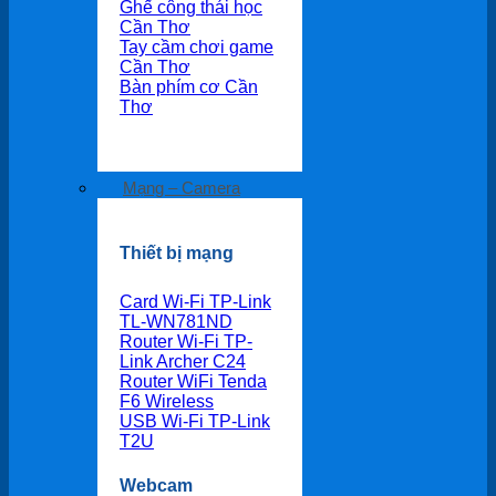
Ghế công thái học
Cần Thơ
Tay cầm chơi game
Cần Thơ
Bàn phím cơ Cần
Thơ
Mạng – Camera
Thiết bị mạng
Card Wi-Fi TP-Link
TL-WN781ND
Router Wi-Fi TP-
Link Archer C24
Router WiFi Tenda
F6 Wireless
USB Wi-Fi TP-Link
T2U
Webcam