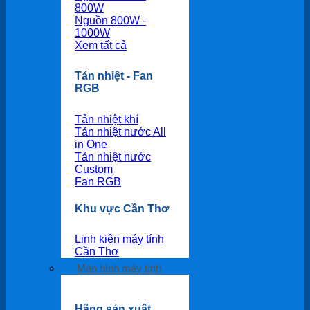
800W
Nguồn 800W -
1000W
Xem tất cả
Tản nhiệt - Fan
RGB
Tản nhiệt khí
Tản nhiệt nước All
in One
Tản nhiệt nước
Custom
Fan RGB
Khu vực Cần Thơ
Linh kiện máy tính
Cần Thơ
Màn hình máy tính
Hãng sản xuất