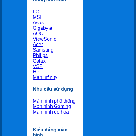
LG
MSI
Asus
Gigabyte
AOC
ViewSonic
Acer
Samsung
Philips
Galax
VSP
HP
Màn Infinity
Nhu cầu sử dụng
Màn hình phổ thông
Màn hình Gaming
Màn hình đồ họa
Kiểu dáng màn
hình