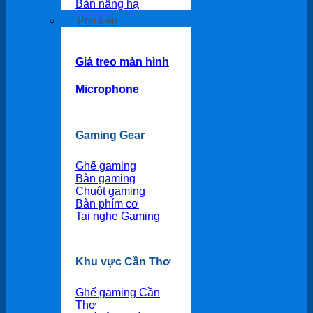
Bàn nâng hạ
Phụ kiện
Giá treo màn hình
Microphone
Gaming Gear
Ghế gaming
Bàn gaming
Chuột gaming
Bàn phím cơ
Tai nghe Gaming
Khu vực Cần Thơ
Ghế gaming Cần
Thơ