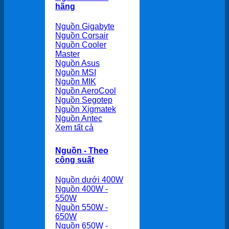
hãng
Nguồn Gigabyte
Nguồn Corsair
Nguồn Cooler
Master
Nguồn Asus
Nguồn MSI
Nguồn MIK
Nguồn AeroCool
Nguồn Segotep
Nguồn Xigmatek
Nguồn Antec
Xem tất cả
Nguồn - Theo
công suất
Nguồn dưới 400W
Nguồn 400W -
550W
Nguồn 550W -
650W
Nguồn 650W -