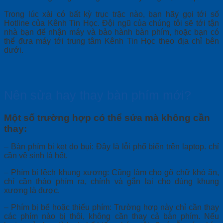
Trong lúc xài có bất kỳ trục trặc nào, bạn hãy gọi tới số
Hotline của Kênh Tin Học. Đội ngũ của chúng tôi sẽ tới tận
nhà bạn để nhận máy và bảo hành bàn phím, hoặc bạn có
thể đưa máy tới trung tâm Kênh Tin Học theo địa chỉ bên
dưới.
Nên sửa hay thay bàn phím mới?
Một số trường hợp có thể sửa mà không cần
thay:
– Bàn phím bị kẹt do bụi: Đây là lỗi phổ biến trên laptop. chỉ
cần vệ sinh là hết.
– Phím bị lệch khung xương: Cũng làm cho gõ chữ khó ăn,
chỉ cần tháo phím ra, chỉnh và gắn lại cho đúng khung
xương là được.
– Phím bị bể hoặc thiếu phím: Trường hợp này chỉ cần thay
các phím nào bị thôi, không cần thay cả bàn phím. Nếu