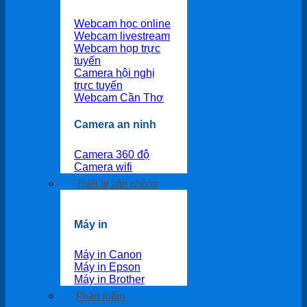
Webcam học online
Webcam livestream
Webcam họp trực
tuyến
Camera hội nghị
trực tuyến
Webcam Cần Thơ
Camera an ninh
Camera 360 độ
Camera wifi
Thiết bị văn phòng
Máy in
Máy in Canon
Máy in Epson
Máy in Brother
Phần mềm