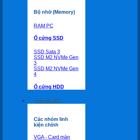
Bộ nhớ (Memory)
RAM PC
Ổ cứng SSD
SSD Sata 3
SSD M2 NVMe Gen
3
SSD M2 NVMe Gen
4
Ổ cứng HDD
Linh kiện PC
Các nhóm linh
kiện chính
VGA - Card màn