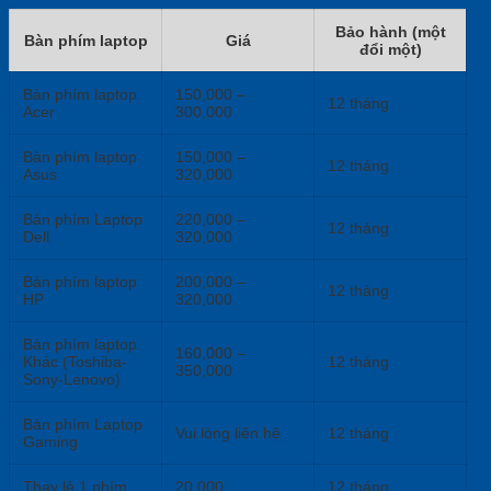
Bảo hành (một
Bàn phím laptop
Giá
đổi một)
Bàn phím laptop
150,000 –
12 tháng
Acer
300,000
Bàn phím laptop
150,000 –
12 tháng
Asus
320,000
Bàn phím Laptop
220,000 –
12 tháng
Dell
320,000
Bàn phím laptop
200,000 –
12 tháng
HP
320,000
Bàn phím laptop
160,000 –
Khác (Toshiba-
12 tháng
350,000
Sony-Lenovo)
Bàn phím Laptop
Vui lòng liên hệ
12 tháng
Gaming
Thay lẻ 1 phím
20,000
12 tháng