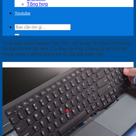
Tổng hợp
Youtube
Search
for:
Thay bàn phím laptop Cần Thơ, chỉ trong 30 phút, rất nhanh
và bạn có thể lấy liền. Có thay tại nhà, chúng tôi sẽ có mặt
trong vòng 1 tiếng. Kiểm tra và lắp đặt miễn phí.