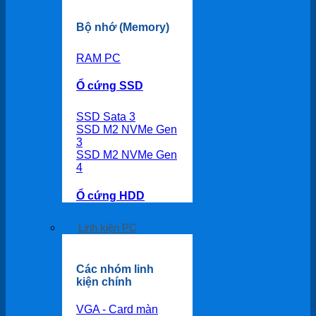
Bộ nhớ (Memory)
RAM PC
Ổ cứng SSD
SSD Sata 3
SSD M2 NVMe Gen
3
SSD M2 NVMe Gen
4
Ổ cứng HDD
Linh kiện PC
Các nhóm linh
kiện chính
VGA - Card màn