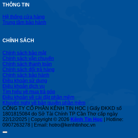
THÔNG TIN
Hệ thống cửa hàng
Trung tâm bảo hành
CHÍNH SÁCH
Chính sách bảo mật
Chính sách vận chuyển
Chính sách thanh toán
Chính sách đổi trả hàng
Chính sách bảo hành
Điều khoản sử dụng
Điều khoản dịch vụ
Tìm hiểu về mua trả góp
Điều khoản về cài đặt phần mềm
Khuyến nghị về bản quyền phần mềm
CÔNG TY CỔ PHẦN KÊNH TIN HỌC | Giấy ĐKKD số
1801815084 do Sở Tài Chính TP Cần Thơ cấp ngày
22/12/2025 | Copyright © 2026
Kênh Tin Học
| Hotline:
0907263278 | Email: hotro@kenhtinhoc.vn