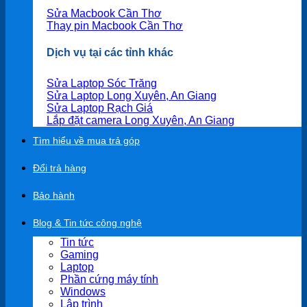
Sửa Macbook Cần Thơ
Thay pin Macbook Cần Thơ
Dịch vụ tại các tỉnh khác
Sửa Laptop Sóc Trăng
Sửa Laptop Long Xuyên, An Giang
Sửa Laptop Rạch Giá
Lắp đặt camera Long Xuyên, An Giang
Tìm hiểu về mua trả góp
Đổi trả hàng
Bảo hành
Blog & Tin tức công nghệ
Tin tức
Gaming
Laptop
Phần cứng máy tính
Windows
Lập trình