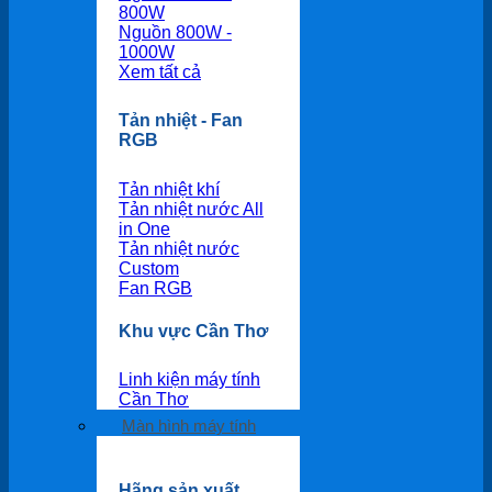
800W
Nguồn 800W -
1000W
Xem tất cả
Tản nhiệt - Fan
RGB
Tản nhiệt khí
Tản nhiệt nước All
in One
Tản nhiệt nước
Custom
Fan RGB
Khu vực Cần Thơ
Linh kiện máy tính
Cần Thơ
Màn hình máy tính
Hãng sản xuất