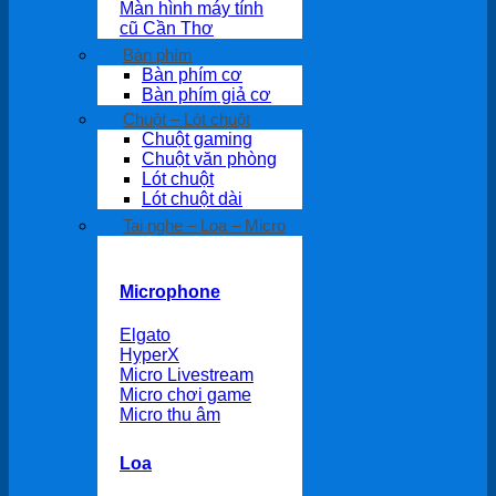
Màn hình máy tính
cũ Cần Thơ
Bàn phím
Bàn phím cơ
Bàn phím giả cơ
Chuột – Lót chuột
Chuột gaming
Chuột văn phòng
Lót chuột
Lót chuột dài
Tai nghe – Loa – Micro
Microphone
Elgato
HyperX
Micro Livestream
Micro chơi game
Micro thu âm
Loa