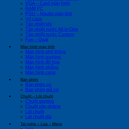
VGA – Card màn hình
RAM PC
PSU – Nguồn máy tính
Vỏ case
Tản nhiệt khí
Tản nhiệt nước All in One
Tản nhiệt nước Custom
Fan – Quạt
Màn hình máy tính
Màn hình phổ thông
Màn hình gaming
Màn hình đồ họa
Màn hình phẳng
Màn hình cong
Bàn phím
Bàn phím cơ
Bàn phím giả cơ
Chuột – Lót chuột
Chuột gaming
Chuột văn phòng
Lót chuột
Lót chuột dài
Tai nghe – Loa – Micro
Loa