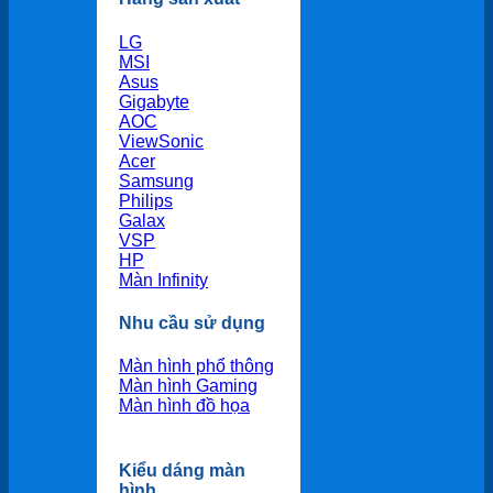
LG
MSI
Asus
Gigabyte
AOC
ViewSonic
Acer
Samsung
Philips
Galax
VSP
HP
Màn Infinity
Nhu cầu sử dụng
Màn hình phổ thông
Màn hình Gaming
Màn hình đồ họa
Kiểu dáng màn
hình