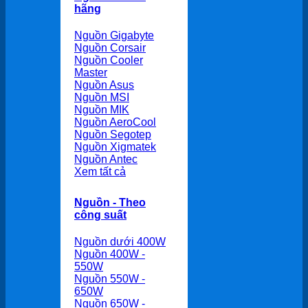
hãng
Nguồn Gigabyte
Nguồn Corsair
Nguồn Cooler
Master
Nguồn Asus
Nguồn MSI
Nguồn MIK
Nguồn AeroCool
Nguồn Segotep
Nguồn Xigmatek
Nguồn Antec
Xem tất cả
Nguồn - Theo
công suất
Nguồn dưới 400W
Nguồn 400W -
550W
Nguồn 550W -
650W
Nguồn 650W -