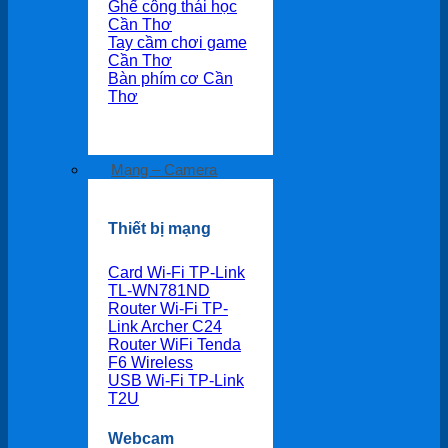
Ghế công thái học
Cần Thơ
Tay cầm chơi game
Cần Thơ
Bàn phím cơ Cần
Thơ
Mạng – Camera
Thiết bị mạng
Card Wi-Fi TP-Link
TL-WN781ND
Router Wi-Fi TP-
Link Archer C24
Router WiFi Tenda
F6 Wireless
USB Wi-Fi TP-Link
T2U
Webcam