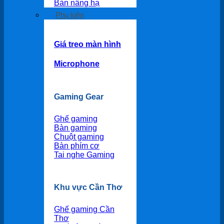
Bàn nâng hạ
Phụ kiện
Giá treo màn hình
Microphone
Gaming Gear
Ghế gaming
Bàn gaming
Chuột gaming
Bàn phím cơ
Tai nghe Gaming
Khu vực Cần Thơ
Ghế gaming Cần
Thơ