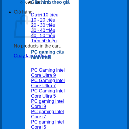
Cấu hình theo giá
0907 263 278
Giỏ hàng
Dưới 10 triệu
10 - 20 triệu
20 - 30 triệu
30 - 40 triệu
40 - 50 triệu
Trên 50 triệu
No products in the cart.
PC gaming cấu
Quay lại cửa hàng
hình Intel
PC Gaming Intel
Core Ultra 9
PC Gaming Intel
Core Ultra 7
PC Gaming Intel
Core Ultra 5
PC gaming Intel
Core i9
PC gaming Intel
Core i7
PC gaming Intel
Core i5