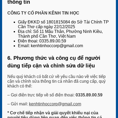
thông tin
CÔNG TY CỔ PHẦN KÊNH TIN HỌC
Giấy ĐKKD số 1801815084 do Sở Tài Chính TP
Cần Thơ cấp ngày 22/12/2025
Địa chỉ: Số 11 Mậu Thân, Phường Ninh Kiều,
Thành phố Cần Thơ, Việt Nam
Điện thoại: 0335.89.00.59
Email: kenhtinhoccorp@gmail.com
6. Phương thức và công cụ để người
dùng tiếp cận và chỉnh sửa dữ liệu
Nếu quý khách có bất cứ về yêu cầu nào về việc tiếp
cận và chỉnh sửa thông tin cá nhân đã cung cấp, quý
khách có thể:
– Gọi điện trực tiếp về số điện thoại:
0335.89.00.59
– Gửi mail:
kenhtinhoccorp@gmail.com
* Cơ chế tiếp nhận và giải quyết khiếu nại của
người tiêu dùng liên quan đến việc thông tin cá