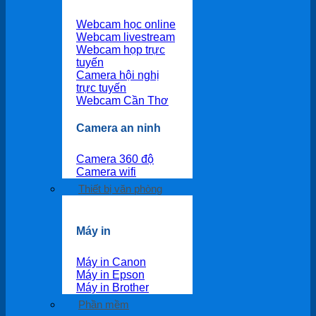
Webcam học online
Webcam livestream
Webcam họp trực
tuyến
Camera hội nghị
trực tuyến
Webcam Cần Thơ
Camera an ninh
Camera 360 độ
Camera wifi
Thiết bị văn phòng
Máy in
Máy in Canon
Máy in Epson
Máy in Brother
Phần mềm