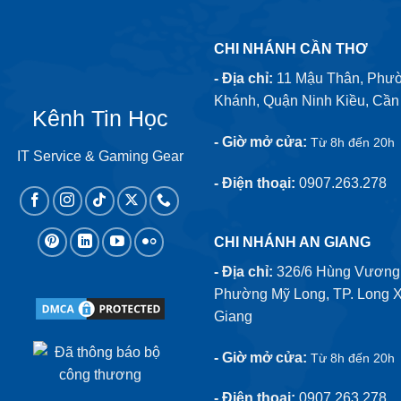
CHI NHÁNH CẦN THƠ
- Địa chỉ:
11 Mậu Thân, Phư
Khánh, Quận Ninh Kiều, Cần
Kênh Tin Học
- Giờ mở cửa:
Từ 8h đến 20h
IT Service & Gaming Gear
- Điện thoại:
0907.263.278
CHI NHÁNH AN GIANG
- Địa chỉ:
326/6 Hùng Vương,
Phường Mỹ Long, TP. Long X
Giang
- Giờ mở cửa:
Từ 8h đến 20h
- Điện thoại:
0907.263.278