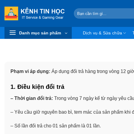
Skip
to
Search
for:
content
Danh mục sản phẩm
Dịch vụ & Sửa chữa
Phạm vi áp dụng:
Áp dụng đổi trả hàng trong vòng 12 giờ
1. Điều kiện đổi trả
– Thời gian đổi trả:
Trong vòng 7 ngày kể từ ngày yêu cầu
– Yêu cầu giữ nguyên bao bì, tem mác của sản phẩm khi đ
– Số lần đổi trả cho 01 sản phẩm là 01 lần.