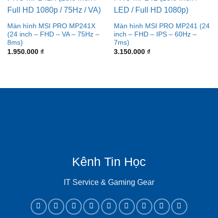
Màn hình MSI PRO MP241X
Màn hình MSI PRO MP241 (24
(24 inch – FHD – VA – 75Hz –
inch – FHD – IPS – 60Hz –
8ms)
7ms)
1.950.000
₫
3.150.000
₫
Kênh Tin Học
IT Service & Gaming Gear