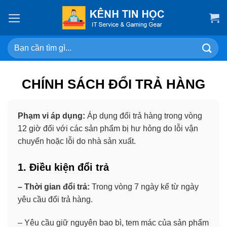
Skip
to
content
Search
for:
CHÍNH SÁCH ĐỔI TRẢ HÀNG
Phạm vi áp dụng:
Áp dụng đổi trả hàng trong vòng
12 giờ đối với các sản phẩm bị hư hỏng do lỗi vận
chuyển hoặc lỗi do nhà sản xuất.
1. Điều kiện đổi trả
– Thời gian đổi trả:
Trong vòng 7 ngày kể từ ngày
yêu cầu đổi trả hàng.
– Yêu cầu giữ nguyên bao bì, tem mác của sản phẩm