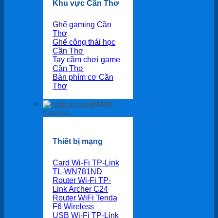
Khu vực Cần Thơ
Ghế gaming Cần
Thơ
Ghế công thái học
Cần Thơ
Tay cầm chơi game
Cần Thơ
Bàn phím cơ Cần
Thơ
Mạng –
Camera
Thiết bị mạng
Card Wi-Fi TP-Link
TL-WN781ND
Router Wi-Fi TP-
Link Archer C24
Router WiFi Tenda
F6 Wireless
USB Wi-Fi TP-Link