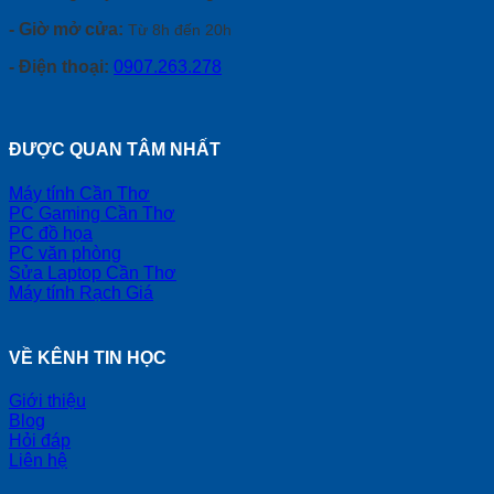
- Giờ mở cửa:
Từ 8h đến 20h
- Điện thoại:
0907.263.278
ĐƯỢC QUAN TÂM NHẤT
Máy tính Cần Thơ
PC Gaming Cần Thơ
PC đồ họa
PC văn phòng
Sửa Laptop Cần Thơ
Máy tính Rạch Giá
VỀ KÊNH TIN HỌC
Giới thiệu
Blog
Hỏi đáp
Liên hệ