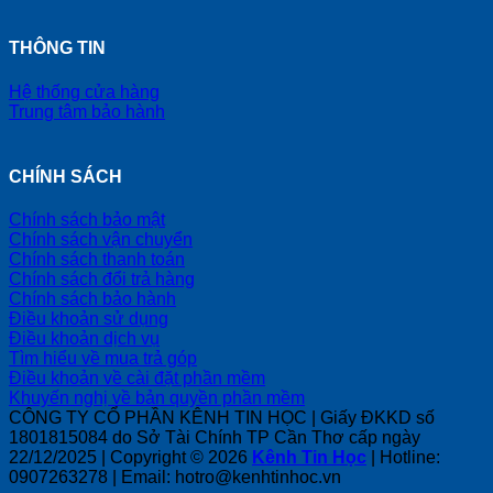
THÔNG TIN
Hệ thống cửa hàng
Trung tâm bảo hành
CHÍNH SÁCH
Chính sách bảo mật
Chính sách vận chuyển
Chính sách thanh toán
Chính sách đổi trả hàng
Chính sách bảo hành
Điều khoản sử dụng
Điều khoản dịch vụ
Tìm hiểu về mua trả góp
Điều khoản về cài đặt phần mềm
Khuyến nghị về bản quyền phần mềm
CÔNG TY CỔ PHẦN KÊNH TIN HỌC | Giấy ĐKKD số
1801815084 do Sở Tài Chính TP Cần Thơ cấp ngày
22/12/2025 | Copyright © 2026
Kênh Tin Học
| Hotline:
0907263278 | Email: hotro@kenhtinhoc.vn