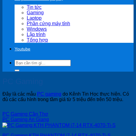
Tin tức
Gaming
Laptop
Phần cứng máy tính
Windows
Lập trình
Tổng hợp
Youtube
Search
for:
PC Gaming
Đây là các mẫu
PC gaming
do Kênh Tin Học thực hiện. Có
đủ các cấu hình trong tầm giá từ 5 triệu đến trên 50 triệu.
PC Gaming Cần Thơ
PC Gaming An Giang
PC Gaming KTH PHANTOM i7-14 RTX-4070-Ti-S