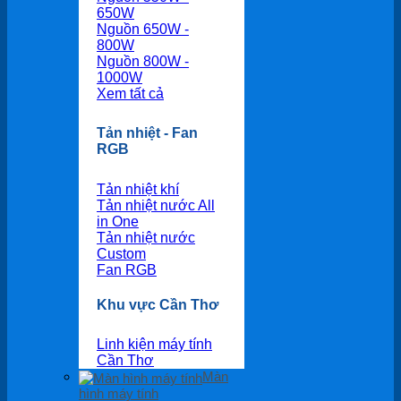
650W
Nguồn 650W -
800W
Nguồn 800W -
1000W
Xem tất cả
Tản nhiệt - Fan
RGB
Tản nhiệt khí
Tản nhiệt nước All
in One
Tản nhiệt nước
Custom
Fan RGB
Khu vực Cần Thơ
Linh kiện máy tính
Cần Thơ
Màn
hình máy tính