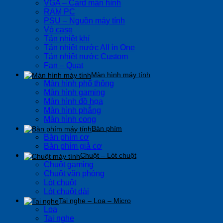
VGA – Card màn hình
RAM PC
PSU – Nguồn máy tính
Vỏ case
Tản nhiệt khí
Tản nhiệt nước All in One
Tản nhiệt nước Custom
Fan – Quạt
Màn hình máy tính
Màn hình phổ thông
Màn hình gaming
Màn hình đồ họa
Màn hình phẳng
Màn hình cong
Bàn phím
Bàn phím cơ
Bàn phím giả cơ
Chuột – Lót chuột
Chuột gaming
Chuột văn phòng
Lót chuột
Lót chuột dài
Tai nghe – Loa – Micro
Loa
Tai nghe