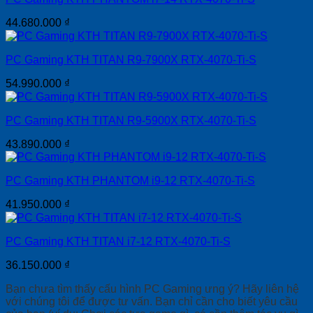
44.680.000
₫
PC Gaming KTH TITAN R9-7900X RTX-4070-Ti-S
54.990.000
₫
PC Gaming KTH TITAN R9-5900X RTX-4070-Ti-S
43.890.000
₫
PC Gaming KTH PHANTOM i9-12 RTX-4070-Ti-S
41.950.000
₫
PC Gaming KTH TITAN i7-12 RTX-4070-Ti-S
36.150.000
₫
Bạn chưa tìm thấy cấu hình PC Gaming ưng ý? Hãy liên hệ
với chúng tôi để được tư vấn. Bạn chỉ cần cho biết yêu cầu