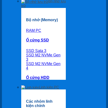
Bộ nhớ lưu
trữ
Bộ nhớ (Memory)
RAM PC
Ổ cứng SSD
SSD Sata 3
SSD M2 NVMe Gen
3
SSD M2 NVMe Gen
4
Ổ cứng HDD
Linh kiện PC
Các nhóm linh
kiện chính