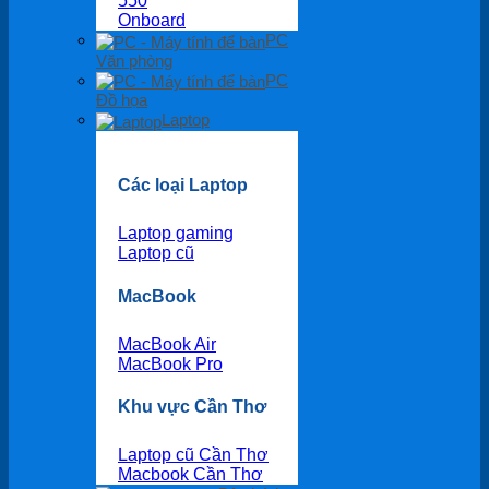
550
Onboard
PC
Văn phòng
PC
Đồ họa
Laptop
Các loại Laptop
Laptop gaming
Laptop cũ
MacBook
MacBook Air
MacBook Pro
Khu vực Cần Thơ
Laptop cũ Cần Thơ
Macbook Cần Thơ