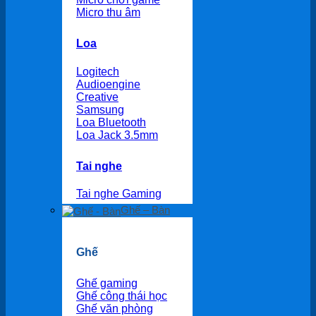
Micro thu âm
Loa
Logitech
Audioengine
Creative
Samsung
Loa Bluetooth
Loa Jack 3.5mm
Tai nghe
Tai nghe Gaming
Ghế – Bàn
Ghế
Ghế gaming
Ghế công thái học
Ghế văn phòng