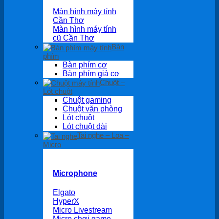
Màn hình máy tính
Cần Thơ
Màn hình máy tính
cũ Cần Thơ
Bàn
phím
Bàn phím cơ
Bàn phím giả cơ
Chuột –
Lót chuột
Chuột gaming
Chuột văn phòng
Lót chuột
Lót chuột dài
Tai nghe – Loa –
Micro
Microphone
Elgato
HyperX
Micro Livestream
Micro chơi game