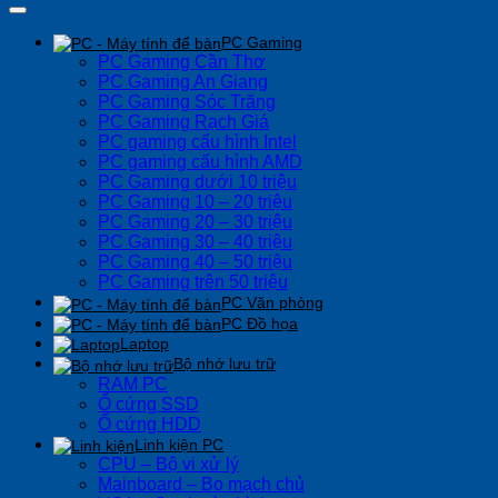
PC Gaming
PC Gaming Cần Thơ
PC Gaming An Giang
PC Gaming Sóc Trăng
PC Gaming Rạch Giá
PC gaming cấu hình Intel
PC gaming cấu hình AMD
PC Gaming dưới 10 triệu
PC Gaming 10 – 20 triệu
PC Gaming 20 – 30 triệu
PC Gaming 30 – 40 triệu
PC Gaming 40 – 50 triệu
PC Gaming trên 50 triệu
PC Văn phòng
PC Đồ họa
Laptop
Bộ nhớ lưu trữ
RAM PC
Ổ cứng SSD
Ổ cứng HDD
Linh kiện PC
CPU – Bộ vi xử lý
Mainboard – Bo mạch chủ