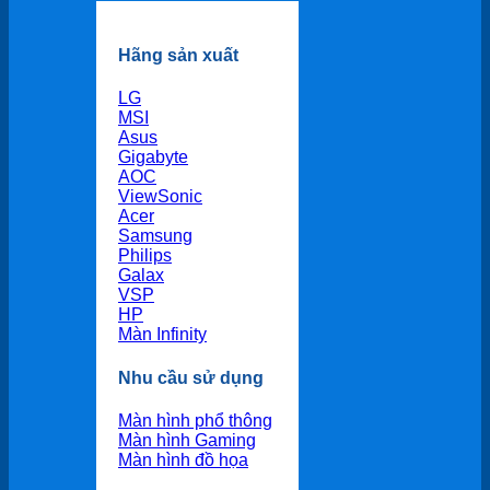
Hãng sản xuất
LG
MSI
Asus
Gigabyte
AOC
ViewSonic
Acer
Samsung
Philips
Galax
VSP
HP
Màn Infinity
Nhu cầu sử dụng
Màn hình phổ thông
Màn hình Gaming
Màn hình đồ họa