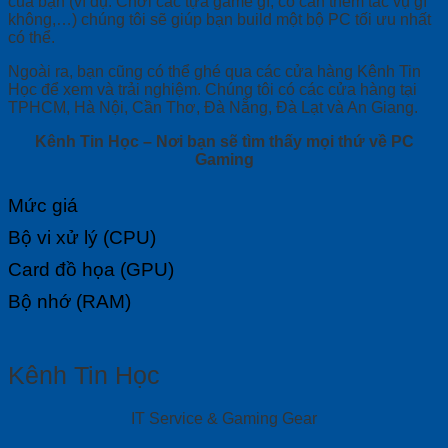
của bạn (ví dụ: Chơi các tựa game gì, có cần thêm tác vụ gì
không,…) chúng tôi sẽ giúp bạn build một bộ PC tối ưu nhất
có thể.
Ngoài ra, bạn cũng có thể ghé qua các cửa hàng Kênh Tin
Học để xem và trải nghiệm. Chúng tôi có các cửa hàng tại
TPHCM, Hà Nội, Cần Thơ, Đà Nẵng, Đà Lạt và An Giang.
Kênh Tin Học – Nơi bạn sẽ tìm thấy mọi thứ về PC
Gaming
Mức giá
Bộ vi xử lý (CPU)
Card đồ họa (GPU)
Bộ nhớ (RAM)
Kênh Tin Học
IT Service & Gaming Gear