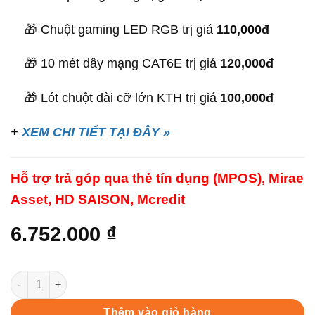
🎁 Chuột gaming LED RGB trị giá
110,000đ
🎁 10 mét dây mạng CAT6E trị giá
120,000đ
🎁 Lót chuột dài cỡ lớn KTH trị giá
100,000đ
+
XEM CHI TIẾT TẠI ĐÂY »
Hỗ trợ trả góp qua thẻ tín dụng (MPOS), Mirae
Asset, HD SAISON, Mcredit
6.752.000
₫
PC Gaming G440 Kênh Tin Học (Core i5-10400F / 16GB / 256GB 
Thêm vào giỏ hàng