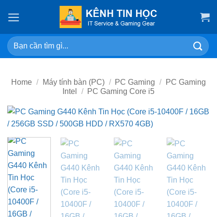
Skip
to
content
Search
for:
Home
/
Máy tính bàn (PC)
/
PC Gaming
/
PC Gaming
Intel
/
PC Gaming Core i5