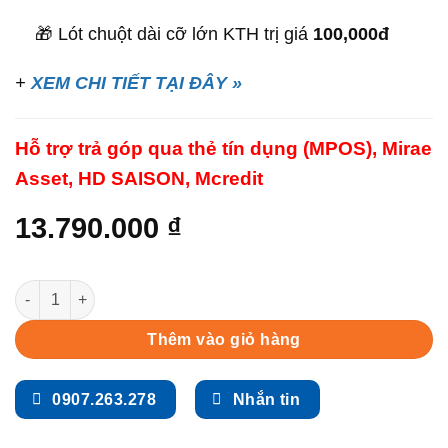
🎁 Lót chuột dài cỡ lớn KTH trị giá
100,000đ
+
XEM CHI TIẾT TẠI ĐÂY »
Hỗ trợ trả góp qua thẻ tín dụng (MPOS), Mirae
Asset, HD SAISON, Mcredit
13.790.000
₫
PC Gaming G480 Kênh Tin Học (Core i5-10400F / 16GB / 180GB 
Thêm vào giỏ hàng
0907.263.278
Nhắn tin