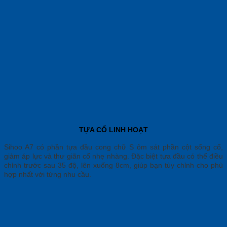
TỰA CỔ LINH HOẠT
Sihoo A7 có phần tựa đầu cong chữ S ôm sát phần cột sống cổ,
giảm áp lực và thư giãn cổ nhẹ nhàng. Đặc biệt tựa đầu có thể điều
chỉnh trước sau 35 độ, lên xuống 8cm, giúp bạn tùy chỉnh cho phù
hợp nhất với từng nhu cầu.