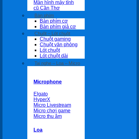
Màn hình máy tính
cũ Cần Thơ
Bàn phím
Bàn phím cơ
Bàn phím giả cơ
Chuột – Lót chuột
Chuột gaming
Chuột văn phòng
Lót chuột
Lót chuột dài
Tai nghe – Loa – Micro
Microphone
Elgato
HyperX
Micro Livestream
Micro chơi game
Micro thu âm
Loa