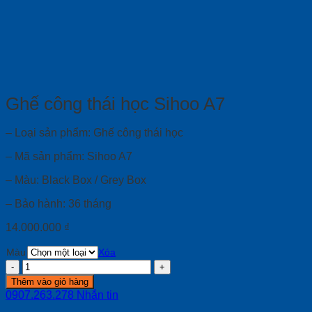
Ghế công thái học Sihoo A7
– Loại sản phẩm: Ghế công thái học
– Mã sản phẩm: Sihoo A7
– Màu: Black Box / Grey Box
– Bảo hành: 36 tháng
14.000.000
₫
Màu
Xóa
Ghế
công
Thêm vào giỏ hàng
thái
0907.263.278
Nhắn tin
học