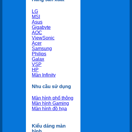
LG
MSI
Asus
Gigabyte
AOC
ViewSonic
Acer
Samsung
Philips
Galax
VSP
HP
Màn Infinity
Nhu cầu sử dụng
Màn hình phổ thông
Màn hình Gaming
Màn hình đồ họa
Kiểu dáng màn
hình