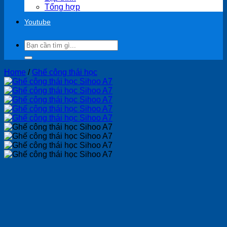
Tổng hợp
Youtube
Search
for:
Home
/
Ghế công thái học