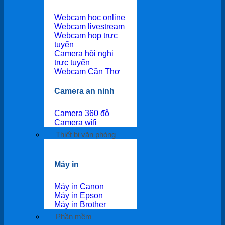
Webcam học online
Webcam livestream
Webcam họp trực
tuyến
Camera hội nghị
trực tuyến
Webcam Cần Thơ
Camera an ninh
Camera 360 độ
Camera wifi
Thiết bị văn phòng
Máy in
Máy in Canon
Máy in Epson
Máy in Brother
Phần mềm