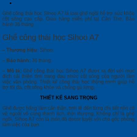
Sihoo
A7
quantity
Ghế công thái học Sihoo A7 là loại ghế ngồi hỗ trợ sức khỏe
cột sống cao cấp. Giao hàng miễn phí tại Cần Thơ. Bảo
hành 36 tháng.
Ghế công thái học Sihoo A7
– Thương hiệu:
Sihoo.
– Bảo hành:
36 tháng.
– Mô tả:
Ghế công thái học Sihoo A7 được ra đời với mục
đích cải thiện tình trạng đau nhức cột sống của người làm
việc văn phòng. Thiết kế công thái học thông minh giúp hỗ
trợ tối đa, cột sống khỏe và chống gù lưng.
THIẾT KẾ SANG TRỌNG
Ghế được hãng làm cẩn thận, tinh tế đến từng chi tiết nên có
vẻ ngoài vô cùng thanh lịch, thời thượng. Không chỉ là ghế
ngồi, Sihoo A7 còn là món đồ decor tuyệt vời cho góc phòng
làm việc của bạn.