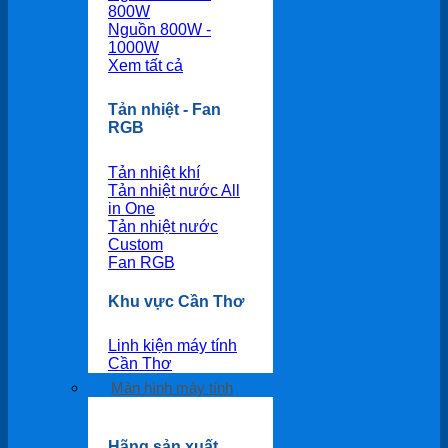
800W
Nguồn 800W -
1000W
Xem tất cả
Tản nhiệt - Fan
RGB
Tản nhiệt khí
Tản nhiệt nước All
in One
Tản nhiệt nước
Custom
Fan RGB
Khu vực Cần Thơ
Linh kiện máy tính
Cần Thơ
Màn hình máy tính
Hãng sản xuất