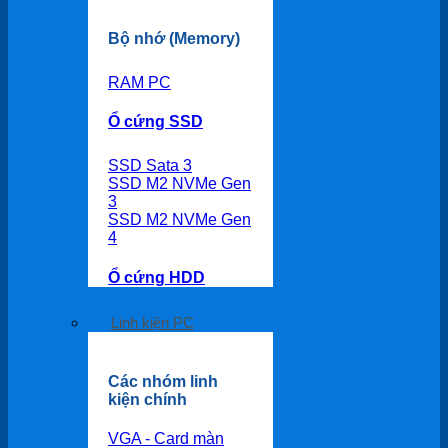
Bộ nhớ (Memory)
RAM PC
Ổ cứng SSD
SSD Sata 3
SSD M2 NVMe Gen
3
SSD M2 NVMe Gen
4
Ổ cứng HDD
Linh kiện PC
Các nhóm linh
kiện chính
VGA - Card màn