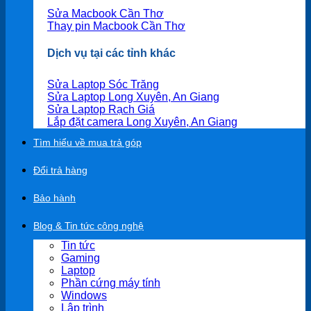
Sửa Macbook Cần Thơ
Thay pin Macbook Cần Thơ
Dịch vụ tại các tỉnh khác
Sửa Laptop Sóc Trăng
Sửa Laptop Long Xuyên, An Giang
Sửa Laptop Rạch Giá
Lắp đặt camera Long Xuyên, An Giang
Tìm hiểu về mua trả góp
Đổi trả hàng
Bảo hành
Blog & Tin tức công nghệ
Tin tức
Gaming
Laptop
Phần cứng máy tính
Windows
Lập trình