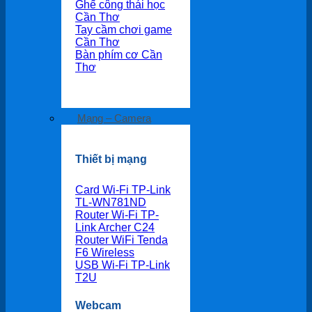
Ghế công thái học
Cần Thơ
Tay cầm chơi game
Cần Thơ
Bàn phím cơ Cần
Thơ
Mạng – Camera
Thiết bị mạng
Card Wi-Fi TP-Link
TL-WN781ND
Router Wi-Fi TP-
Link Archer C24
Router WiFi Tenda
F6 Wireless
USB Wi-Fi TP-Link
T2U
Webcam