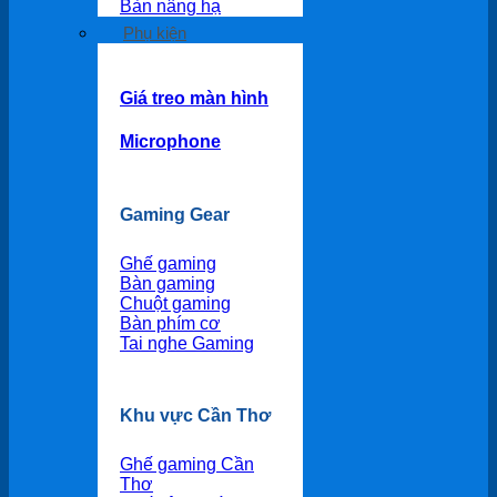
Bàn nâng hạ
Phụ kiện
Giá treo màn hình
Microphone
Gaming Gear
Ghế gaming
Bàn gaming
Chuột gaming
Bàn phím cơ
Tai nghe Gaming
Khu vực Cần Thơ
Ghế gaming Cần
Thơ