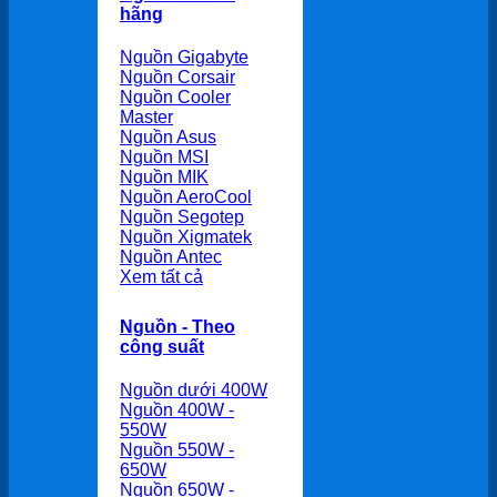
hãng
Nguồn Gigabyte
Nguồn Corsair
Nguồn Cooler
Master
Nguồn Asus
Nguồn MSI
Nguồn MIK
Nguồn AeroCool
Nguồn Segotep
Nguồn Xigmatek
Nguồn Antec
Xem tất cả
Nguồn - Theo
công suất
Nguồn dưới 400W
Nguồn 400W -
550W
Nguồn 550W -
650W
Nguồn 650W -