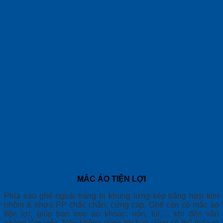
MẮC ÁO TIỆN LỢI
Phía sau ghế ngoài trang bị khung lưng kép bằng hợp kim
nhôm & nhựa PP chắc chắn, cứng cáp. Ghế còn có mắc áo
tiện lợi, giúp bạn treo áo khoác, nón, túi,… khi đến văn
phòng làm việc. Nếu không dùng tới bạn cũng có thể tháo ra