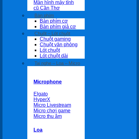
Màn hình máy tính
cũ Cần Thơ
Bàn phím
Bàn phím cơ
Bàn phím giả cơ
Chuột – Lót chuột
Chuột gaming
Chuột văn phòng
Lót chuột
Lót chuột dài
Tai nghe – Loa – Micro
Microphone
Elgato
HyperX
Micro Livestream
Micro chơi game
Micro thu âm
Loa