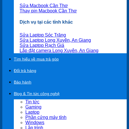
Sửa Macbook Cần Thơ
Thay pin Macbook Cần Thơ
Dịch vụ tại các tỉnh khác
Sửa Laptop Sóc Trăng
Sửa Laptop Long Xuyên, An Giang
Sửa Laptop Rạch Giá
Lắp đặt camera Long Xuyên, An Giang
Tìm hiểu về mua trả góp
Đổi trả hàng
Bảo hành
Blog & Tin tức công nghệ
Tin tức
Gaming
Laptop
Phần cứng máy tính
Windows
Lập trình