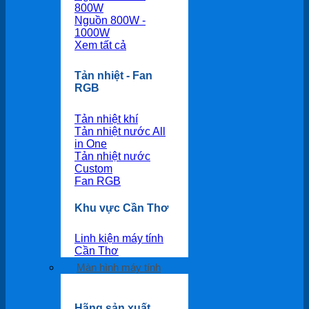
800W
Nguồn 800W -
1000W
Xem tất cả
Tản nhiệt - Fan
RGB
Tản nhiệt khí
Tản nhiệt nước All
in One
Tản nhiệt nước
Custom
Fan RGB
Khu vực Cần Thơ
Linh kiện máy tính
Cần Thơ
Màn hình máy tính
Hãng sản xuất