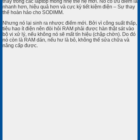
thấy trong các laptop mỏng nhẹ thế hệ mới. Nó có ưu điểm là
nhanh hơn, hiệu quả hơn và cực kỳ tiết kiệm điện – Sự thay
thế hoàn hảo cho SODIMM.
Nhưng nó lại sinh ra nhược điểm mới. Bởi vì công suất thấp,
tiêu hao ít điện nên đòi hỏi RAM phải được hàn thật sát vào
bộ vi xử lý, nếu không nó sẽ mất tín hiệu (chập chờn). Do đó
nó còn là RAM dán, nếu hư là bỏ, không thể sửa chữa và
nâng cấp được.