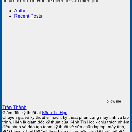
hệ với Kênh Tin Học để được tư vấn miễn phí.
Author
Recent Posts
Follow me
Trần Thành
Giám đốc kỹ thuật
at
Kênh Tin Học
Chuyên gia về kỹ thuật vi mạch, kỹ thuật phần cứng máy tính và lập
trình. Hiện là giám đốc kỹ thuật của Kênh Tin Học - chịu trách nhiệm
điều hành và đào tạo team kỹ thuật về sửa chữa laptop, máy tính,
PC Gaming, build PC và thực hiện các nghiên cứu kỹ thuật về PC.