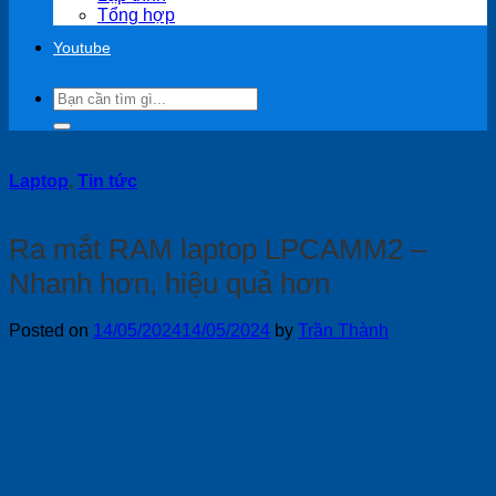
Tổng hợp
Youtube
Search
for:
Laptop
,
Tin tức
Ra mắt RAM laptop LPCAMM2 –
Nhanh hơn, hiệu quả hơn
Posted on
14/05/2024
14/05/2024
by
Trần Thành