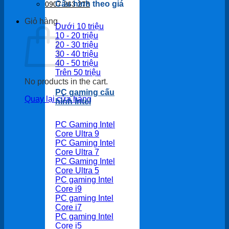
Cấu hình theo giá
0907 263 278
Giỏ hàng
Dưới 10 triệu
10 - 20 triệu
20 - 30 triệu
30 - 40 triệu
40 - 50 triệu
Trên 50 triệu
No products in the cart.
PC gaming cấu
Quay lại cửa hàng
hình Intel
PC Gaming Intel
Core Ultra 9
PC Gaming Intel
Core Ultra 7
PC Gaming Intel
Core Ultra 5
PC gaming Intel
Core i9
PC gaming Intel
Core i7
PC gaming Intel
Core i5