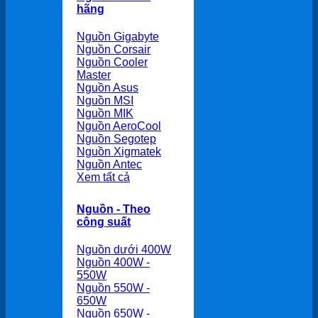
hãng
Nguồn Gigabyte
Nguồn Corsair
Nguồn Cooler
Master
Nguồn Asus
Nguồn MSI
Nguồn MIK
Nguồn AeroCool
Nguồn Segotep
Nguồn Xigmatek
Nguồn Antec
Xem tất cả
Nguồn - Theo
công suất
Nguồn dưới 400W
Nguồn 400W -
550W
Nguồn 550W -
650W
Nguồn 650W -