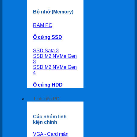
Bộ nhớ (Memory)
RAM PC
Ổ cứng SSD
SSD Sata 3
SSD M2 NVMe Gen
3
SSD M2 NVMe Gen
4
Ổ cứng HDD
Linh kiện PC
Các nhóm linh
kiện chính
VGA - Card màn