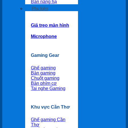
Bàn nâng hạ
Phụ kiện
Giá treo màn hình
Microphone
Gaming Gear
Ghế gaming
Bàn gaming
Chuột gaming
Bàn phím cơ
Tai nghe Gaming
Khu vực Cần Thơ
Ghế gaming Cần
Thơ