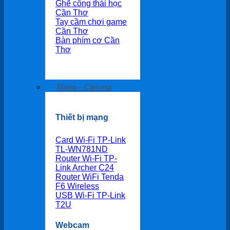
Ghế công thái học
Cần Thơ
Tay cầm chơi game
Cần Thơ
Bàn phím cơ Cần
Thơ
Mạng – Camera
Thiết bị mạng
Card Wi-Fi TP-Link
TL-WN781ND
Router Wi-Fi TP-
Link Archer C24
Router WiFi Tenda
F6 Wireless
USB Wi-Fi TP-Link
T2U
Webcam