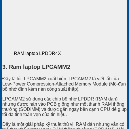
RAM laptop LPDDR4X
3. Ram laptop LPCAMM2
Đây là lúc LPCAMM2 xuất hiện. LPCAMM2 là viết tắt của
Low-Power Compression-Attached Memory Module (Mô-đun
bộ nhớ đính kèm nén công suất thấp).
LPCAMM2 sử dụng các chip bộ nhớ LPDDR (RAM dán)
nhưng được hàn vào PCB giống như một thanh RAM thông
thường (SODIMM) và được gắn ngay bên cạnh CPU để giúp
tối đa tính toàn vẹn của tín hiệu.
Đây là một giải pháp kỹ thuật thú vị, RAM dán nhưng vẫn có