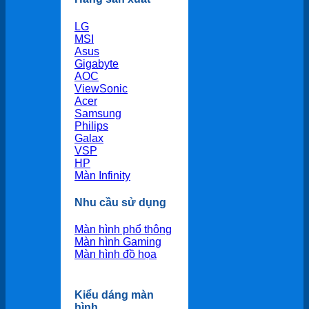
LG
MSI
Asus
Gigabyte
AOC
ViewSonic
Acer
Samsung
Philips
Galax
VSP
HP
Màn Infinity
Nhu cầu sử dụng
Màn hình phổ thông
Màn hình Gaming
Màn hình đồ họa
Kiểu dáng màn
hình