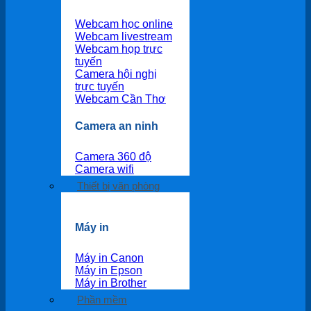
Webcam học online
Webcam livestream
Webcam họp trực
tuyến
Camera hội nghị
trực tuyến
Webcam Cần Thơ
Camera an ninh
Camera 360 độ
Camera wifi
Thiết bị văn phòng
Máy in
Máy in Canon
Máy in Epson
Máy in Brother
Phần mềm