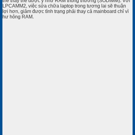
thể thay thế được y như RAM thông thường (SODIMM). Với
LPCAMM2, việc sửa chữa laptop trong tương lai sẽ thuận
lợi hơn, giảm được tình trạng phải thay cả mainboard chỉ vì
hư hỏng RAM.