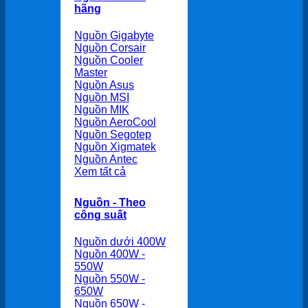
hãng
Nguồn Gigabyte
Nguồn Corsair
Nguồn Cooler
Master
Nguồn Asus
Nguồn MSI
Nguồn MIK
Nguồn AeroCool
Nguồn Segotep
Nguồn Xigmatek
Nguồn Antec
Xem tất cả
Nguồn - Theo
công suất
Nguồn dưới 400W
Nguồn 400W -
550W
Nguồn 550W -
650W
Nguồn 650W -