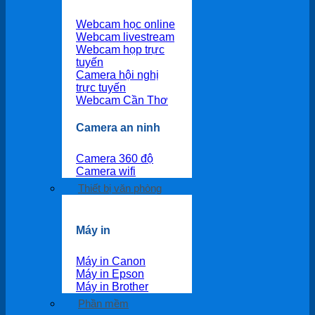
Webcam học online
Webcam livestream
Webcam họp trực
tuyến
Camera hội nghị
trực tuyến
Webcam Cần Thơ
Camera an ninh
Camera 360 độ
Camera wifi
Thiết bị văn phòng
Máy in
Máy in Canon
Máy in Epson
Máy in Brother
Phần mềm