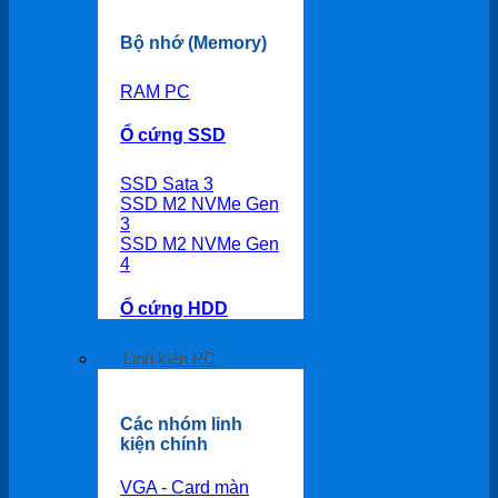
Bộ nhớ (Memory)
RAM PC
Ổ cứng SSD
SSD Sata 3
SSD M2 NVMe Gen
3
SSD M2 NVMe Gen
4
Ổ cứng HDD
Linh kiện PC
Các nhóm linh
kiện chính
VGA - Card màn