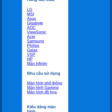
LG
MSI
Asus
Gigabyte
AOC
ViewSonic
Acer
Samsung
Philips
Galax
VSP
HP
Màn Infinity
Nhu cầu sử dụng
Màn hình phổ thông
Màn hình Gaming
Màn hình đồ họa
Kiểu dáng màn
hình