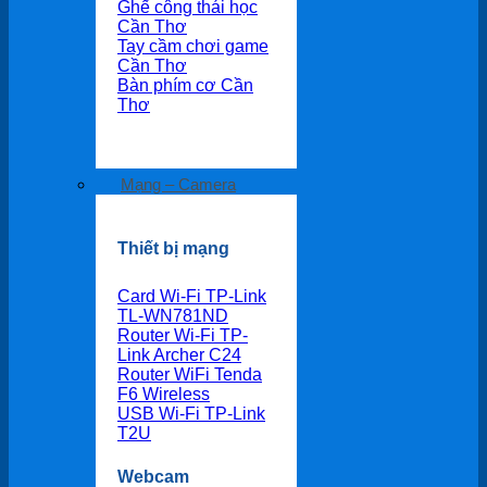
Ghế công thái học
Cần Thơ
Tay cầm chơi game
Cần Thơ
Bàn phím cơ Cần
Thơ
Mạng – Camera
Thiết bị mạng
Card Wi-Fi TP-Link
TL-WN781ND
Router Wi-Fi TP-
Link Archer C24
Router WiFi Tenda
F6 Wireless
USB Wi-Fi TP-Link
T2U
Webcam