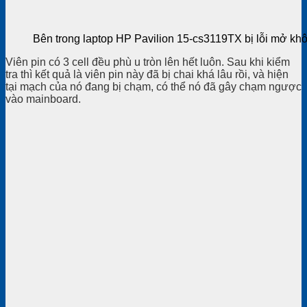
Bên trong laptop HP Pavilion 15-cs3119TX bị lỗi mở kh
Viên pin có 3 cell đều phù u tròn lên hết luôn. Sau khi kiểm
tra thì kết quả là viên pin này đã bị chai khá lâu rồi, và hiện
tại mạch của nó đang bị chạm, có thể nó đã gây chạm ngược
vào mainboard.