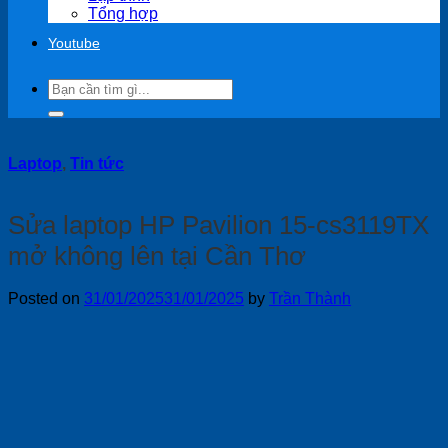
Tổng hợp
Youtube
Search
for:
Laptop
,
Tin tức
Sửa laptop HP Pavilion 15-cs3119TX
mở không lên tại Cần Thơ
Posted on
31/01/2025
31/01/2025
by
Trần Thành