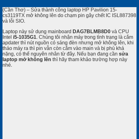
(Cần Thơ) – Sửa thành công laptop HP Pavilion 15-
cs3119TX mở không lên do chạm pin gây chết IC ISL887398
và lỗi SIO.
Laptop này sử dụng mainboard
DAG7BLMB8D0
và CPU
Intel
i5-1035G1
. Chúng tôi nhận máy trong tình trạng là cắm
apdater thì nút nguồn có sáng đèn nhưng mở không lên, khi
tháo máy ra thì pin vẫn còn cắm vào main và bị phù khá
nặng, có thể nguyên nhân từ đây. Nếu bạn đang cần
sửa
laptop mở không lên
thì hãy tham khảo trường hợp này
nhé.