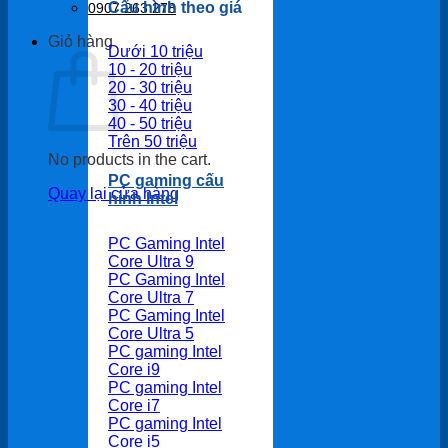
Cấu hình theo giá
0907 263 278
Giỏ hàng
Dưới 10 triệu
10 - 20 triệu
20 - 30 triệu
30 - 40 triệu
40 - 50 triệu
Trên 50 triệu
No products in the cart.
PC gaming cấu
Quay lại cửa hàng
hình Intel
PC Gaming Intel
Core Ultra 9
PC Gaming Intel
Core Ultra 7
PC Gaming Intel
Core Ultra 5
PC gaming Intel
Core i9
PC gaming Intel
Core i7
PC gaming Intel
Core i5