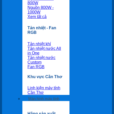
800W
Nguồn 800W -
1000W
Xem tất cả
Tản nhiệt - Fan
RGB
Tản nhiệt khí
Tản nhiệt nước All
in One
Tản nhiệt nước
Custom
Fan RGB
Khu vực Cần Thơ
Linh kiện máy tính
Cần Thơ
Màn hình máy tính
Hãng sản xuất