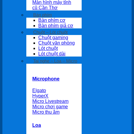
Màn hình máy tính
cũ Cần Thơ
Bàn phím
Bàn phím cơ
Bàn phím giả cơ
Chuột – Lót chuột
Chuột gaming
Chuột văn phòng
Lót chuột
Lót chuột dài
Tai nghe – Loa – Micro
Microphone
Elgato
HyperX
Micro Livestream
Micro chơi game
Micro thu âm
Loa