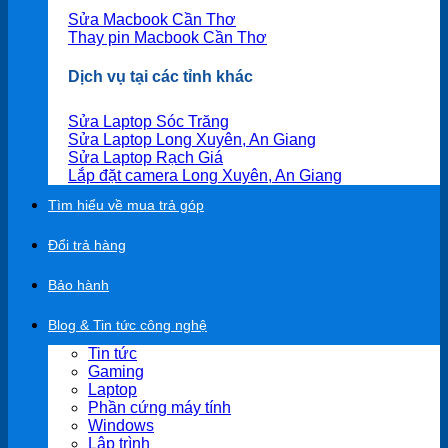
Sửa Macbook Cần Thơ
Thay pin Macbook Cần Thơ
Dịch vụ tại các tỉnh khác
Sửa Laptop Sóc Trăng
Sửa Laptop Long Xuyên, An Giang
Sửa Laptop Rạch Giá
Lắp đặt camera Long Xuyên, An Giang
Tìm hiểu về mua trả góp
Đổi trả hàng
Bảo hành
Blog & Tin tức công nghệ
Tin tức
Gaming
Laptop
Phần cứng máy tính
Windows
Lập trình