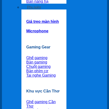
Bàn nâng hạ
Phụ kiện
Giá treo màn hình
Microphone
Gaming Gear
Ghế gaming
Bàn gaming
Chuột gaming
Bàn phím cơ
Tai nghe Gaming
Khu vực Cần Thơ
Ghế gaming Cần
Thơ