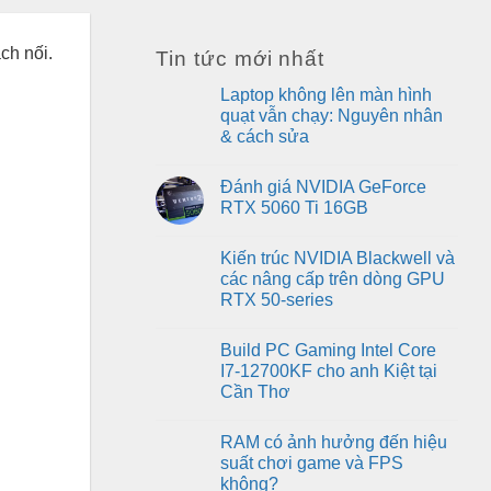
ch nối.
Tin tức mới nhất
Laptop không lên màn hình
quạt vẫn chạy: Nguyên nhân
& cách sửa
No
Comments
Đánh giá NVIDIA GeForce
on
Laptop
RTX 5060 Ti 16GB
không
lên
No
màn
Comments
Kiến trúc NVIDIA Blackwell và
hình
on
quạt
Đánh
các nâng cấp trên dòng GPU
vẫn
giá
RTX 50-series
chạy:
NVIDIA
Nguyên
GeForce
No
nhân
RTX
Comments
&
5060
Build PC Gaming Intel Core
on
cách
Ti
Kiến
I7-12700KF cho anh Kiệt tại
sửa
16GB
trúc
Cần Thơ
NVIDIA
Blackwell
No
và
Comments
các
RAM có ảnh hưởng đến hiệu
on
nâng
Build
suất chơi game và FPS
cấp
PC
trên
không?
Gaming