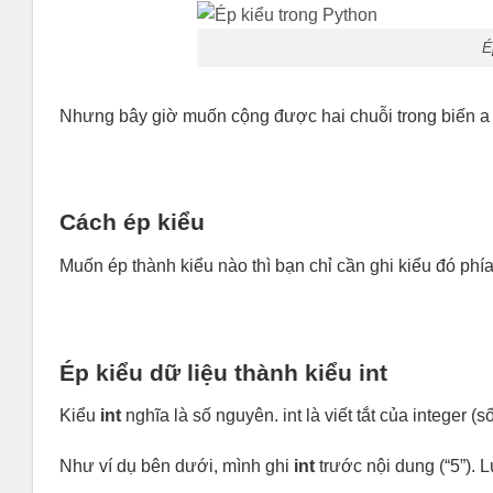
É
Nhưng bây giờ muốn cộng được hai chuỗi trong biến a th
Cách ép kiểu
Muốn ép thành kiểu nào thì bạn chỉ cần ghi kiểu đó phí
Ép kiểu dữ liệu thành kiểu int
Kiểu
int
nghĩa là số nguyên. int là viết tắt của integer (
Như ví dụ bên dưới, mình ghi
int
trước nội dung (“5”). L