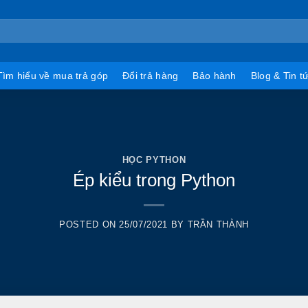
Tìm hiểu về mua trả góp
Đổi trả hàng
Bảo hành
Blog & Tin t
HỌC PYTHON
Ép kiểu trong Python
POSTED ON
25/07/2021
BY
TRẦN THÀNH