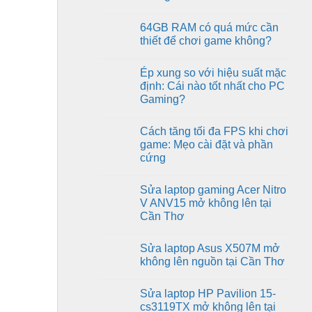
dòng
Intel
GPU
No
Core
RTX
Comments
I7-
64GB RAM có quá mức cần
on
50-
12700KF
RAM
series
thiết để chơi game không?
cho
có
anh
ảnh
No
Kiệt
hưởng
Comments
tại
Ép xung so với hiệu suất mặc
đến
on
Cần
hiệu
64GB
định: Cái nào tốt nhất cho PC
Thơ
suất
RAM
Gaming?
chơi
có
game
quá
No
và
mức
Comments
FPS
cần
Cách tăng tối đa FPS khi chơi
on
không?
thiết
Ép
game: Mẹo cài đặt và phần
để
xung
chơi
cứng
so
game
với
không?
No
hiệu
Comments
suất
Sửa laptop gaming Acer Nitro
on
mặc
Cách
V ANV15 mở không lên tại
định:
tăng
Cái
Cần Thơ
tối
nào
đa
tốt
No
FPS
nhất
Comments
khi
Sửa laptop Asus X507M mở
on
cho
chơi
Sửa
PC
không lên nguồn tại Cần Thơ
game:
laptop
Gaming?
Mẹo
gaming
No
cài
Acer
Comments
đặt
Sửa laptop HP Pavilion 15-
Nitro
on
và
V
Sửa
cs3119TX mở không lên tại
phần
ANV15
laptop