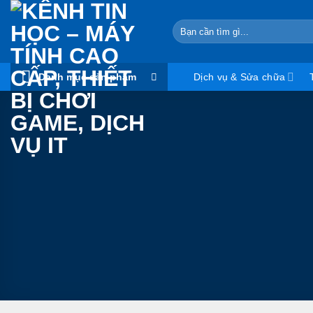
Skip
to
Search
for:
content
Danh mục sản phẩm
Dịch vụ & Sửa chữa