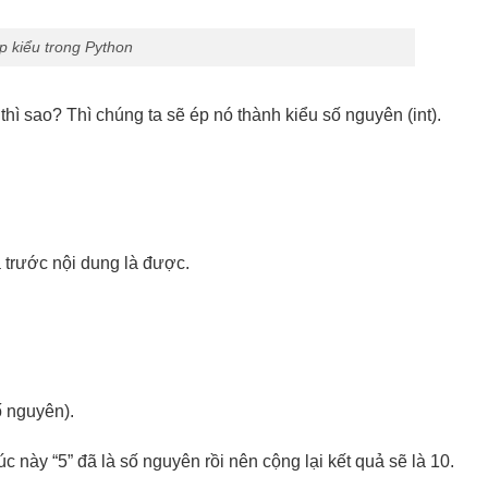
p kiểu trong Python
ì sao? Thì chúng ta sẽ ép nó thành kiểu số nguyên (int).
a trước nội dung là được.
số nguyên).
úc này “5” đã là số nguyên rồi nên cộng lại kết quả sẽ là 10.