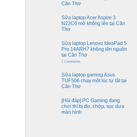
cứng
Cần Thơ
mở
Asus
không
X507M
No
lên
mở
Comments
tại
không
Sửa laptop Acer Aspire 3
on
Cần
lên
Sửa
N22C6 mở không lên tại Cần
Thơ
nguồn
laptop
tại
Thơ
HP
Cần
Pavilion
Thơ
No
15-
Comments
cs3119TX
Sửa laptop Lenovo IdeaPad 5
on
mở
Sửa
Pro 14ARH7 không lên nguồn
không
laptop
lên
tại Cần Thơ
Acer
tại
Aspire
Cần
on
2 Comments
3
Thơ
Sửa
N22C6
laptop
mở
Lenovo
Sửa laptop gaming Asus
không
IdeaPad
lên
TUF506 chạy một lúc tự tắt tại
5
tại
Pro
Cần Thơ
Cần
14ARH7
Thơ
No
không
Comments
lên
[Hỏi đáp] PC Gaming đang
on
nguồn
Sửa
tại
chơi thì bị đơ, chớp, sọc dưa
laptop
Cần
màn hình
gaming
Thơ
Asus
No
TUF506
Comments
chạy
on
một
[Hỏi
lúc
đáp]
tự