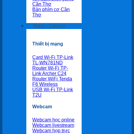
Cần Thơ
Bàn phím cơ Cần
Thơ
Mạng – Camera
Thiết bị mạng
Card Wi-Fi TP-Link
TL-WN781ND
Router Wi-Fi TP-
Link Archer C24
Router WiFi Tenda
F6 Wireless
USB Wi-Fi TP-Link
T2U
Webcam
Webcam học online
Webcam livestream
Webcam họp trực