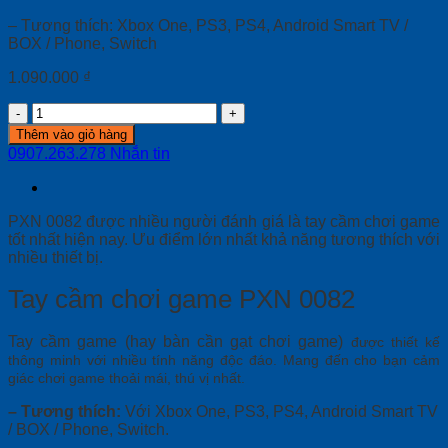
– Tương thích: Xbox One, PS3, PS4, Android Smart TV /
BOX / Phone, Switch
1.090.000
₫
Tay
cầm
Thêm vào giỏ hàng
chơi
0907.263.278
Nhắn tin
game
PXN
0082
quantity
PXN 0082 được nhiều người đánh giá là tay cầm chơi game
tốt nhất hiện nay. Ưu điểm lớn nhất khả năng tương thích với
nhiều thiết bị.
Tay cầm chơi game PXN 0082
Tay cầm game (hay bàn cần gạt chơi game)
được
thiết kế
thông minh với nhiều tính năng độc đáo. Mang đến cho bạn cảm
giác chơi game thoải mái, thú vị nhất.
– Tương thích:
Với Xbox One, PS3, PS4, Android Smart TV
/ BOX / Phone, Switch.