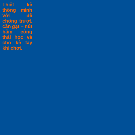
Thiết kế
thông minh
với đế
chống trượt,
cần gạt – nút
bấm công
thái học và
chỗ kê tay
khi chơi.