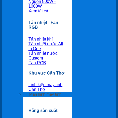
Nguồn 800W -
1000W
Xem tất cả
Tản nhiệt - Fan
RGB
Tản nhiệt khí
Tản nhiệt nước All
in One
Tản nhiệt nước
Custom
Fan RGB
Khu vực Cần Thơ
Linh kiện máy tính
Cần Thơ
Màn hình máy tính
Hãng sản xuất