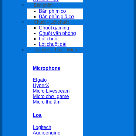
Bàn phím
Bàn phím cơ
Bàn phím giả cơ
Chuột – Lót chuột
Chuột gaming
Chuột văn phòng
Lót chuột
Lót chuột dài
Tai nghe – Loa – Micro
Microphone
Elgato
HyperX
Micro Livestream
Micro chơi game
Micro thu âm
Loa
Logitech
Audioengine