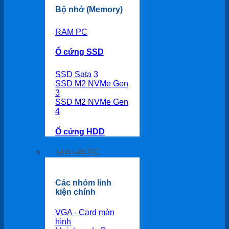
Bộ nhớ (Memory)
RAM PC
Ổ cứng SSD
SSD Sata 3
SSD M2 NVMe Gen
3
SSD M2 NVMe Gen
4
Ổ cứng HDD
Linh kiện PC
Các nhóm linh
kiện chính
VGA - Card màn
hình