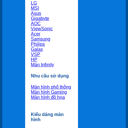
LG
MSI
Asus
Gigabyte
AOC
ViewSonic
Acer
Samsung
Philips
Galax
VSP
HP
Màn Infinity
Nhu cầu sử dụng
Màn hình phổ thông
Màn hình Gaming
Màn hình đồ họa
Kiểu dáng màn
hình