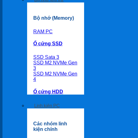
Bộ nhớ (Memory)
RAM PC
Ổ cứng SSD
SSD Sata 3
SSD M2 NVMe Gen
3
SSD M2 NVMe Gen
4
Ổ cứng HDD
Linh kiện PC
Các nhóm linh
kiện chính