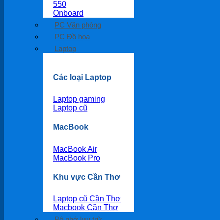
550
Onboard
PC Văn phòng
PC Đồ họa
Laptop
Các loại Laptop
Laptop gaming
Laptop cũ
MacBook
MacBook Air
MacBook Pro
Khu vực Cần Thơ
Laptop cũ Cần Thơ
Macbook Cần Thơ
Bộ nhớ lưu trữ