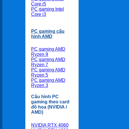
Core i5
PC gaming Intel
Core i3
PC gaming cấu
hình AMD
PC gaming AMD
Ryzen 9
PC gaming AMD
Ryzen 7
PC gaming AMD
Ryzen 5
PC gaming AMD
Ryzen 3
Cấu hình PC
gaming theo card
đồ họa (NVIDIA /
AMD)
NVIDIA RTX 4060