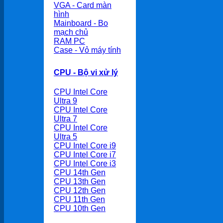
VGA - Card màn
hình
Mainboard - Bo
mạch chủ
RAM PC
Case - Vỏ máy tính
CPU - Bộ vi xử lý
CPU Intel Core
Ultra 9
CPU Intel Core
Ultra 7
CPU Intel Core
Ultra 5
CPU Intel Core i9
CPU Intel Core i7
CPU Intel Core i3
CPU 14th Gen
CPU 13th Gen
CPU 12th Gen
CPU 11th Gen
CPU 10th Gen