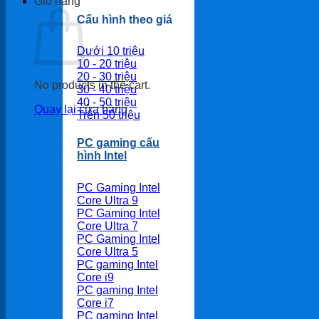
Giỏ hàng
Cấu hình theo giá
Dưới 10 triệu
10 - 20 triệu
20 - 30 triệu
No products in the cart.
30 - 40 triệu
40 - 50 triệu
Quay lại cửa hàng
Trên 50 triệu
PC gaming cấu
hình Intel
PC Gaming Intel
Core Ultra 9
PC Gaming Intel
Core Ultra 7
PC Gaming Intel
Core Ultra 5
PC gaming Intel
Core i9
PC gaming Intel
Core i7
PC gaming Intel