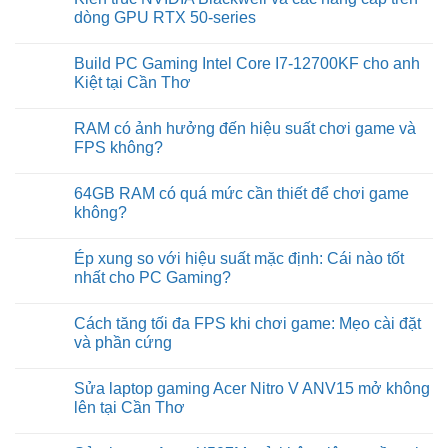
giá
quạt
dòng GPU RTX 50-series
NVIDIA
vẫn
GeForce
chạy:
No
RTX
Nguyên
Comments
5060
Build PC Gaming Intel Core I7-12700KF cho anh
nhân
on
Ti
&
Kiến
Kiệt tại Cần Thơ
16GB
cách
trúc
sửa
NVIDIA
No
Blackwell
Comments
RAM có ảnh hưởng đến hiệu suất chơi game và
và
on
các
Build
FPS không?
nâng
PC
cấp
Gaming
No
trên
Intel
Comments
64GB RAM có quá mức cần thiết để chơi game
dòng
Core
on
GPU
I7-
RAM
không?
RTX
12700KF
có
50-
cho
ảnh
No
series
anh
hưởng
Comments
Ép xung so với hiệu suất mặc định: Cái nào tốt
Kiệt
đến
on
tại
hiệu
64GB
nhất cho PC Gaming?
Cần
suất
RAM
Thơ
chơi
có
No
game
quá
Comments
Cách tăng tối đa FPS khi chơi game: Mẹo cài đặt
và
mức
on
FPS
cần
Ép
và phần cứng
không?
thiết
xung
để
so
No
chơi
với
Comments
Sửa laptop gaming Acer Nitro V ANV15 mở không
game
hiệu
on
không?
suất
Cách
lên tại Cần Thơ
mặc
tăng
định:
tối
No
Cái
đa
Comments