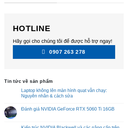
HOTLINE
Hãy gọi cho chúng tôi để được hỗ trợ ngay!
0907 263 278
Tin tức về sản phẩm
Laptop không lên màn hình quạt vẫn chạy:
Nguyên nhân & cách sửa
No
Comments
Đánh giá NVIDIA GeForce RTX 5060 Ti 16GB
on
Laptop
No
không
Comments
lên
on
màn
Đánh
Kiến trúc NVIDIA Blackwell và các nâng cấp trên
hình