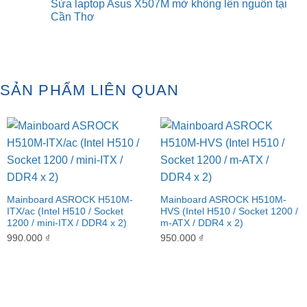
Sửa laptop Asus X507M mở không lên nguồn tại
nào
FPS
on
tốt
khi
Sửa
Cần Thơ
nhất
chơi
laptop
cho
game:
gaming
No
PC
Mẹo
Acer
Comments
Gaming?
cài
Nitro
on
đặt
V
Sửa
và
ANV15
laptop
phần
mở
Asus
cứng
không
X507M
SẢN PHẨM LIÊN QUAN
lên
mở
tại
không
Cần
lên
Thơ
nguồn
tại
Cần
Thơ
Mainboard ASROCK H510M-
Mainboard ASROCK H510M-
ITX/ac (Intel H510 / Socket
HVS (Intel H510 / Socket 1200 /
1200 / mini-ITX / DDR4 x 2)
m-ATX / DDR4 x 2)
990.000
₫
950.000
₫