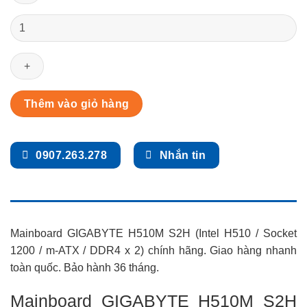
Mainboard
GIGABYTE
H510M
S2H
(Intel
H510
Thêm vào giỏ hàng
/
Socket
1200
0907.263.278
Nhắn tin
/
m-
ATX
/
DDR4
Mainboard GIGABYTE H510M S2H (Intel H510 / Socket
x
1200 / m-ATX / DDR4 x 2) chính hãng. Giao hàng nhanh
2)
toàn quốc. Bảo hành 36 tháng.
quantity
Mainboard GIGABYTE H510M S2H