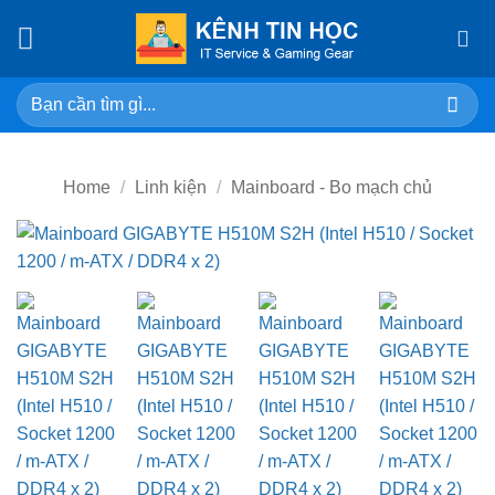
Skip
to
content
Search
for:
Home
/
Linh kiện
/
Mainboard - Bo mạch chủ