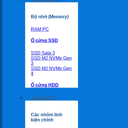
Bộ nhớ (Memory)
RAM PC
Ổ cứng SSD
SSD Sata 3
SSD M2 NVMe Gen
3
SSD M2 NVMe Gen
4
Ổ cứng HDD
Linh kiện PC
Các nhóm linh
kiện chính