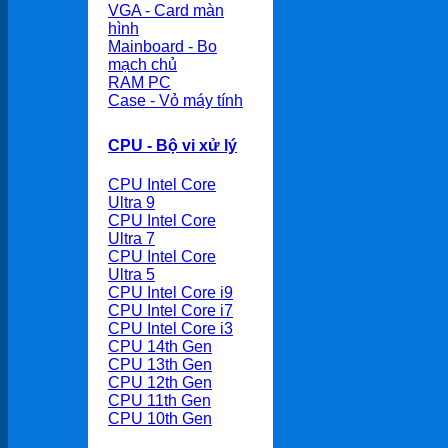
VGA - Card màn
hình
Mainboard - Bo
mạch chủ
RAM PC
Case - Vỏ máy tính
CPU - Bộ vi xử lý
CPU Intel Core
Ultra 9
CPU Intel Core
Ultra 7
CPU Intel Core
Ultra 5
CPU Intel Core i9
CPU Intel Core i7
CPU Intel Core i3
CPU 14th Gen
CPU 13th Gen
CPU 12th Gen
CPU 11th Gen
CPU 10th Gen