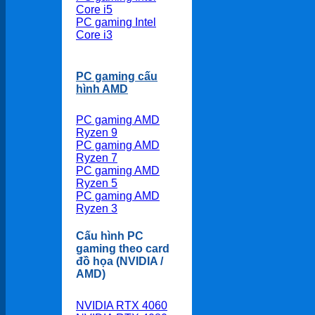
Core i5
PC gaming Intel
Core i3
PC gaming cấu
hình AMD
PC gaming AMD
Ryzen 9
PC gaming AMD
Ryzen 7
PC gaming AMD
Ryzen 5
PC gaming AMD
Ryzen 3
Cấu hình PC
gaming theo card
đồ họa (NVIDIA /
AMD)
NVIDIA RTX 4060