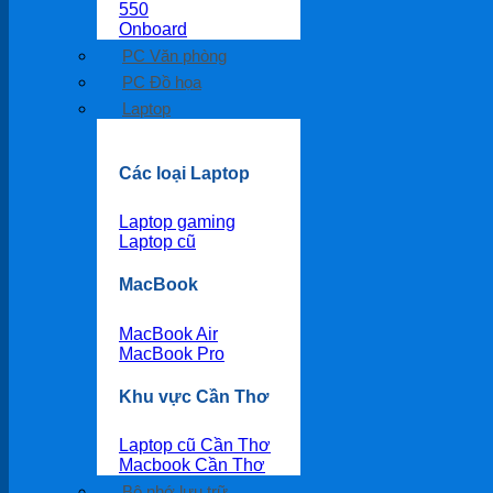
550
Onboard
PC Văn phòng
PC Đồ họa
Laptop
Các loại Laptop
Laptop gaming
Laptop cũ
MacBook
MacBook Air
MacBook Pro
Khu vực Cần Thơ
Laptop cũ Cần Thơ
Macbook Cần Thơ
Bộ nhớ lưu trữ