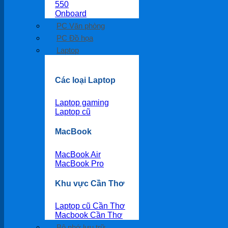
550
Onboard
PC Văn phòng
PC Đồ họa
Laptop
Các loại Laptop
Laptop gaming
Laptop cũ
MacBook
MacBook Air
MacBook Pro
Khu vực Cần Thơ
Laptop cũ Cần Thơ
Macbook Cần Thơ
Bộ nhớ lưu trữ