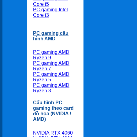
Core i5
PC gaming Intel
Core i3
PC gaming cấu
hình AMD
PC gaming AMD
Ryzen 9
PC gaming AMD
Ryzen 7
PC gaming AMD
Ryzen 5
PC gaming AMD
Ryzen 3
Cấu hình PC
gaming theo card
đồ họa (NVIDIA /
AMD)
NVIDIA RTX 4060