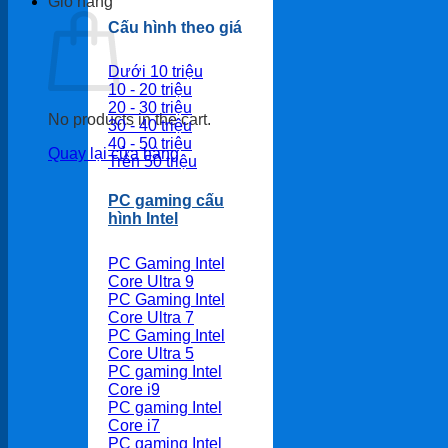
Giỏ hàng
Cấu hình theo giá
Dưới 10 triệu
10 - 20 triệu
20 - 30 triệu
No products in the cart.
30 - 40 triệu
40 - 50 triệu
Quay lại cửa hàng
Trên 50 triệu
PC gaming cấu
hình Intel
PC Gaming Intel
Core Ultra 9
PC Gaming Intel
Core Ultra 7
PC Gaming Intel
Core Ultra 5
PC gaming Intel
Core i9
PC gaming Intel
Core i7
PC gaming Intel