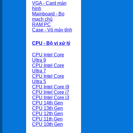
VGA - Card màn
hình
Mainboard - Bo
mạch chủ
RAM PC
Case - Vỏ máy tính
CPU - Bộ vi xử lý
CPU Intel Core
Ultra 9
CPU Intel Core
Ultra 7
CPU Intel Core
Ultra 5
CPU Intel Core i9
CPU Intel Core i7
CPU Intel Core i3
CPU 14th Gen
CPU 13th Gen
CPU 12th Gen
CPU 11th Gen
CPU 10th Gen