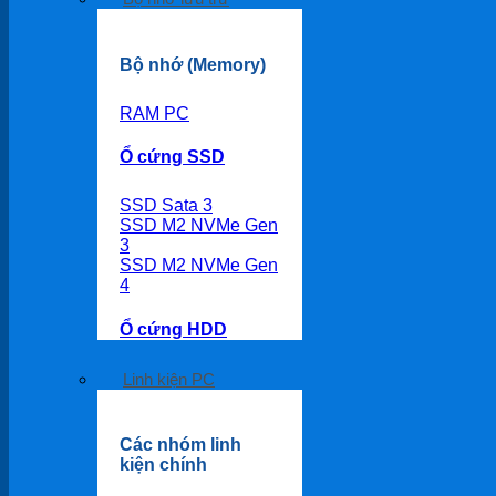
Bộ nhớ (Memory)
RAM PC
Ổ cứng SSD
SSD Sata 3
SSD M2 NVMe Gen
3
SSD M2 NVMe Gen
4
Ổ cứng HDD
Linh kiện PC
Các nhóm linh
kiện chính