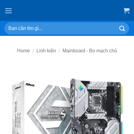
Skip
to
content
Search
for:
Home
/
Linh kiện
/
Mainboard - Bo mạch chủ