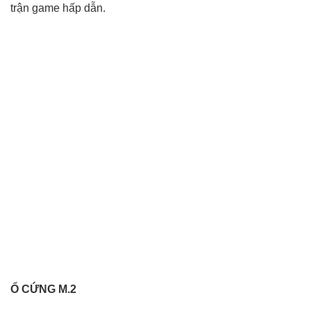
trận game hấp dẫn.
Ổ CỨNG M.2