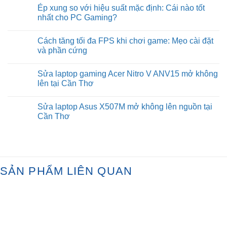
series
anh
hưởng
Comments
Ép xung so với hiệu suất mặc định: Cái nào tốt
Kiệt
đến
on
tại
hiệu
64GB
nhất cho PC Gaming?
Cần
suất
RAM
Thơ
chơi
có
No
game
quá
Comments
Cách tăng tối đa FPS khi chơi game: Mẹo cài đặt
và
mức
on
FPS
cần
Ép
và phần cứng
không?
thiết
xung
để
so
No
chơi
với
Comments
Sửa laptop gaming Acer Nitro V ANV15 mở không
game
hiệu
on
không?
suất
Cách
lên tại Cần Thơ
mặc
tăng
định:
tối
No
Cái
đa
Comments
Sửa laptop Asus X507M mở không lên nguồn tại
nào
FPS
on
tốt
khi
Sửa
Cần Thơ
nhất
chơi
laptop
cho
game:
gaming
No
PC
Mẹo
Acer
Comments
Gaming?
cài
Nitro
on
đặt
V
Sửa
và
ANV15
laptop
phần
mở
Asus
cứng
không
X507M
SẢN PHẨM LIÊN QUAN
lên
mở
tại
không
Cần
lên
Thơ
nguồn
tại
Cần
Thơ