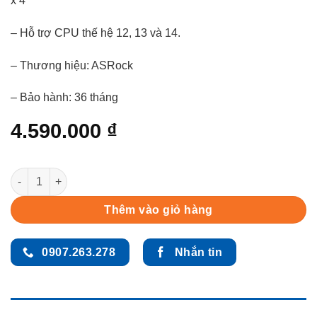
x 4
– Hỗ trợ CPU thế hệ 12, 13 và 14.
– Thương hiệu: ASRock
– Bảo hành: 36 tháng
4.590.000
₫
Mainboard ASRock Z690 Steel Legend (Intel Z690 / Socket 1700 
Thêm vào giỏ hàng
0907.263.278
Nhắn tin