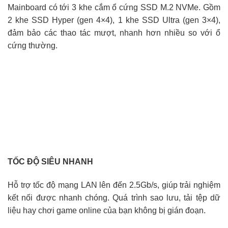
Mainboard có tới 3 khe cắm ổ cứng SSD M.2 NVMe. Gồm
2 khe SSD Hyper (gen 4×4), 1 khe SSD Ultra (gen 3×4),
đảm bảo các thao tác mượt, nhanh hơn nhiều so với ổ
cứng thường.
TỐC ĐỘ SIÊU NHANH
Hỗ trợ tốc độ mạng LAN lên đến 2.5Gb/s, giúp trải nghiệm
kết nối được nhanh chóng. Quá trình sao lưu, tải tệp dữ
liệu hay chơi game online của bạn không bị gián đoạn.