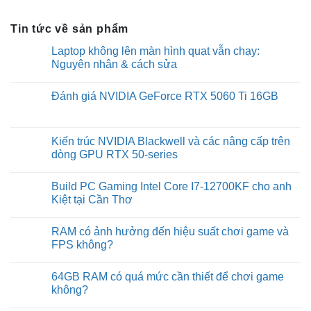
Tin tức về sản phẩm
Laptop không lên màn hình quạt vẫn chạy:
Nguyên nhân & cách sửa
No
Comments
Đánh giá NVIDIA GeForce RTX 5060 Ti 16GB
on
Laptop
No
không
Comments
lên
on
màn
Đánh
Kiến trúc NVIDIA Blackwell và các nâng cấp trên
hình
giá
quạt
dòng GPU RTX 50-series
NVIDIA
vẫn
GeForce
chạy:
No
RTX
Nguyên
Comments
5060
Build PC Gaming Intel Core I7-12700KF cho anh
nhân
on
Ti
&
Kiến
Kiệt tại Cần Thơ
16GB
cách
trúc
sửa
NVIDIA
No
Blackwell
Comments
RAM có ảnh hưởng đến hiệu suất chơi game và
và
on
các
Build
FPS không?
nâng
PC
cấp
Gaming
No
trên
Intel
Comments
64GB RAM có quá mức cần thiết để chơi game
dòng
Core
on
GPU
I7-
RAM
không?
RTX
12700KF
có
50-
cho
ảnh
No