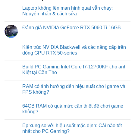
Laptop không lên màn hình quạt vẫn chạy:
Nguyên nhân & cách sửa
No
Comments
Đánh giá NVIDIA GeForce RTX 5060 Ti 16GB
on
Laptop
No
không
Comments
lên
on
màn
Đánh
Kiến trúc NVIDIA Blackwell và các nâng cấp trên
hình
giá
quạt
dòng GPU RTX 50-series
NVIDIA
vẫn
GeForce
chạy:
No
RTX
Nguyên
Comments
5060
Build PC Gaming Intel Core I7-12700KF cho anh
nhân
on
Ti
&
Kiến
Kiệt tại Cần Thơ
16GB
cách
trúc
sửa
NVIDIA
No
Blackwell
Comments
RAM có ảnh hưởng đến hiệu suất chơi game và
và
on
các
Build
FPS không?
nâng
PC
cấp
Gaming
No
trên
Intel
Comments
64GB RAM có quá mức cần thiết để chơi game
dòng
Core
on
GPU
I7-
RAM
không?
RTX
12700KF
có
50-
cho
ảnh
No
series
anh
hưởng
Comments
Ép xung so với hiệu suất mặc định: Cái nào tốt
Kiệt
đến
on
tại
hiệu
64GB
nhất cho PC Gaming?
Cần
suất
RAM