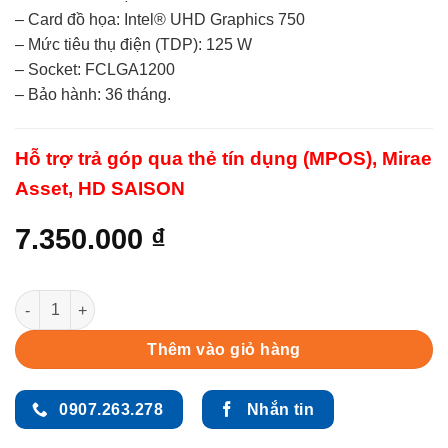
– Card đồ họa: Intel® UHD Graphics 750
– Mức tiêu thụ điện (TDP): 125 W
– Socket: FCLGA1200
– Bảo hành: 36 tháng.
Hỗ trợ trả góp qua thẻ tín dụng (MPOS), Mirae
Asset, HD SAISON
7.350.000
₫
CPU Intel Core i9-11900K (Up to 5.3 GHz, 8 Nhân 16 Luồng, 16
Thêm vào giỏ hàng
0907.263.278
Nhắn tin