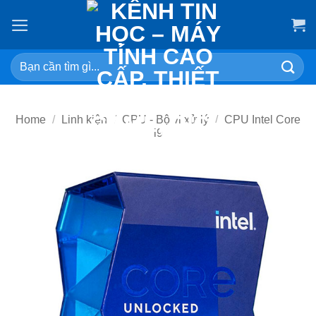
Skip
to
content
Search
for:
Home
/
Linh kiện
/
CPU - Bộ vi xử lý
/
CPU Intel Core
i9