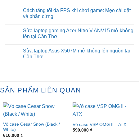
Thơ
chơi
có
No
game
quá
Comments
Cách tăng tối đa FPS khi chơi game: Mẹo cài đặt
và
mức
on
FPS
cần
Ép
và phần cứng
không?
thiết
xung
để
so
No
chơi
với
Comments
Sửa laptop gaming Acer Nitro V ANV15 mở không
game
hiệu
on
không?
suất
Cách
lên tại Cần Thơ
mặc
tăng
định:
tối
No
Cái
đa
Comments
Sửa laptop Asus X507M mở không lên nguồn tại
nào
FPS
on
tốt
khi
Sửa
Cần Thơ
nhất
chơi
laptop
cho
game:
gaming
No
PC
Mẹo
Acer
Comments
Gaming?
cài
Nitro
on
đặt
V
Sửa
và
ANV15
laptop
phần
mở
Asus
cứng
không
X507M
SẢN PHẨM LIÊN QUAN
lên
mở
tại
không
Cần
lên
Thơ
nguồn
tại
Cần
Thơ
Vỏ case Cesar Snow (Black /
Vỏ case VSP OMG II – ATX
White)
590.000
₫
610.000
₫