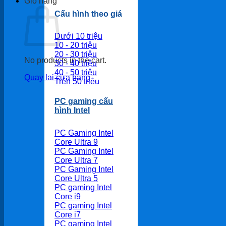
Giỏ hàng
Cấu hình theo giá
Dưới 10 triệu
10 - 20 triệu
20 - 30 triệu
No products in the cart.
30 - 40 triệu
40 - 50 triệu
Quay lại cửa hàng
Trên 50 triệu
PC gaming cấu
hình Intel
PC Gaming Intel
Core Ultra 9
PC Gaming Intel
Core Ultra 7
PC Gaming Intel
Core Ultra 5
PC gaming Intel
Core i9
PC gaming Intel
Core i7
PC gaming Intel