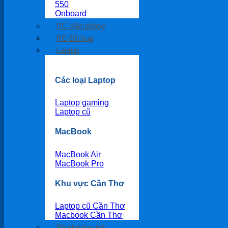
550
Onboard
PC Văn phòng
PC Đồ họa
Laptop
Các loại Laptop
Laptop gaming
Laptop cũ
MacBook
MacBook Air
MacBook Pro
Khu vực Cần Thơ
Laptop cũ Cần Thơ
Macbook Cần Thơ
Bộ nhớ lưu trữ