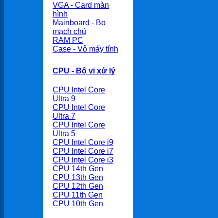
VGA - Card màn
hình
Mainboard - Bo
mạch chủ
RAM PC
Case - Vỏ máy tính
CPU - Bộ vi xử lý
CPU Intel Core
Ultra 9
CPU Intel Core
Ultra 7
CPU Intel Core
Ultra 5
CPU Intel Core i9
CPU Intel Core i7
CPU Intel Core i3
CPU 14th Gen
CPU 13th Gen
CPU 12th Gen
CPU 11th Gen
CPU 10th Gen