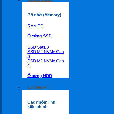
Bộ nhớ (Memory)
RAM PC
Ổ cứng SSD
SSD Sata 3
SSD M2 NVMe Gen
3
SSD M2 NVMe Gen
4
Ổ cứng HDD
Linh kiện PC
Các nhóm linh
kiện chính