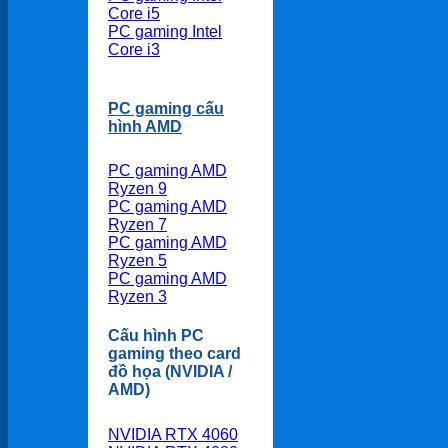
Core i5
PC gaming Intel
Core i3
PC gaming cấu
hình AMD
PC gaming AMD
Ryzen 9
PC gaming AMD
Ryzen 7
PC gaming AMD
Ryzen 5
PC gaming AMD
Ryzen 3
Cấu hình PC
gaming theo card
đồ họa (NVIDIA /
AMD)
NVIDIA RTX 4060