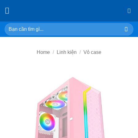
Skip
to
content
Search
for:
Home
/
Linh kiện
/
Vỏ case