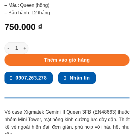
– Màu: Queen (hồng)
– Bảo hành: 12 tháng
750.000
₫
Vỏ case Xigmatek Gemini II Queen 3FB (EN48663) quantity
Thêm vào giỏ hàng
0907.263.278
Nhắn tin
Vỏ case Xigmatek Gemini II Queen 3FB (EN48663) thuộc
nhóm Mini Tower, mặt hông kính cường lực dày dặn. Thiết
kế vẻ ngoài hiện đại, đơn giản, phù hợp với hầu hết nhu