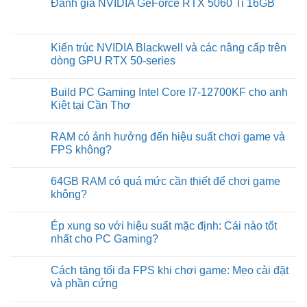
Đánh giá NVIDIA GeForce RTX 5060 Ti 16GB
on
Laptop
No
không
Comments
lên
on
màn
Đánh
Kiến trúc NVIDIA Blackwell và các nâng cấp trên
hình
giá
quạt
dòng GPU RTX 50-series
NVIDIA
vẫn
GeForce
chạy:
No
RTX
Nguyên
Comments
5060
Build PC Gaming Intel Core I7-12700KF cho anh
nhân
on
Ti
&
Kiến
Kiệt tại Cần Thơ
16GB
cách
trúc
sửa
NVIDIA
No
Blackwell
Comments
RAM có ảnh hưởng đến hiệu suất chơi game và
và
on
các
Build
FPS không?
nâng
PC
cấp
Gaming
No
trên
Intel
Comments
64GB RAM có quá mức cần thiết để chơi game
dòng
Core
on
GPU
I7-
RAM
không?
RTX
12700KF
có
50-
cho
ảnh
No
series
anh
hưởng
Comments
Ép xung so với hiệu suất mặc định: Cái nào tốt
Kiệt
đến
on
tại
hiệu
64GB
nhất cho PC Gaming?
Cần
suất
RAM
Thơ
chơi
có
No
game
quá
Comments
Cách tăng tối đa FPS khi chơi game: Mẹo cài đặt
và
mức
on
FPS
cần
Ép
và phần cứng
không?
thiết
xung
để
so
No
chơi
với
Comments