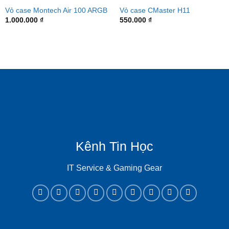
Vỏ case Montech Air 100 ARGB
Vỏ case CMaster H11
1.000.000
₫
550.000
₫
Kênh Tin Học
IT Service & Gaming Gear