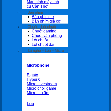
Màn hình máy tính
cũ Cần Thơ
Bàn phím
Bàn phím cơ
Bàn phím giả cơ
Chuột – Lót chuột
Chuột gaming
Chuột văn phòng
Lót chuột
Lót chuột dài
Tai nghe – Loa – Micro
Microphone
Elgato
HyperX
Micro Livestream
Micro chơi game
Micro thu âm
Loa