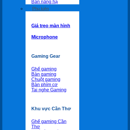
Bàn nâng hạ
Phụ kiện
Giá treo màn hình
Microphone
Gaming Gear
Ghế gaming
Bàn gaming
Chuột gaming
Bàn phím cơ
Tai nghe Gaming
Khu vực Cần Thơ
Ghế gaming Cần
Thơ