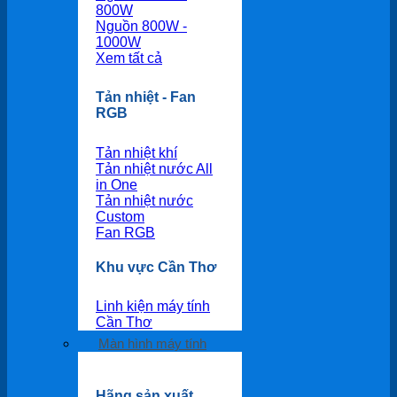
800W
Nguồn 800W -
1000W
Xem tất cả
Tản nhiệt - Fan
RGB
Tản nhiệt khí
Tản nhiệt nước All
in One
Tản nhiệt nước
Custom
Fan RGB
Khu vực Cần Thơ
Linh kiện máy tính
Cần Thơ
Màn hình máy tính
Hãng sản xuất