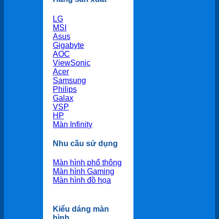
LG
MSI
Asus
Gigabyte
AOC
ViewSonic
Acer
Samsung
Philips
Galax
VSP
HP
Màn Infinity
Nhu cầu sử dụng
Màn hình phổ thông
Màn hình Gaming
Màn hình đồ họa
Kiểu dáng màn
hình