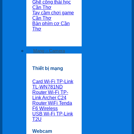
Ghế công thái học
Cần Thơ
Tay cầm chơi game
Cần Thơ
Bàn phím cơ Cần
Thơ
Mạng – Camera
Thiết bị mạng
Card Wi-Fi TP-Link
TL-WN781ND
Router Wi-Fi TP-
Link Archer C24
Router WiFi Tenda
F6 Wireless
USB Wi-Fi TP-Link
T2U
Webcam