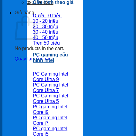
Cấu hình theo giá
0907 263 278
Giỏ hàng
Dưới 10 triệu
10 - 20 triệu
20 - 30 triệu
30 - 40 triệu
40 - 50 triệu
Trên 50 triệu
No products in the cart.
PC gaming cấu
Quay lại cửa hàng
hình Intel
PC Gaming Intel
Core Ultra 9
PC Gaming Intel
Core Ultra 7
PC Gaming Intel
Core Ultra 5
PC gaming Intel
Core i9
PC gaming Intel
Core i7
PC gaming Intel
Core i5