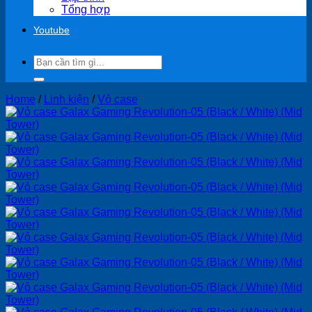
Tổng hợp
Youtube
Search
for:
Home
/
Linh kiện
/
Vỏ case