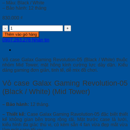
– Màu: Black / White
– Bảo hành: 12 tháng
830.000
₫
Vỏ
case
Thêm vào giỏ hàng
Galax
0907.263.278
Nhắn tin
Gaming
Revolution-
05
(Black
Vỏ case Galax Gaming Revolution-05 (Black / White) thuộc
/
nhóm Mid Tower, mặt hông kính cường lực dày dặn. Kiểu
White)
dáng gaming đơn giản, tinh tế, dễ mix đồ chơi.
(Mid
Tower)
Vỏ case Galax Gaming Revolution-05
quantity
(Black / White) (Mid Tower)
– Bảo hành:
12 tháng.
–
Thiết kế
:
Case Galax Gaming Ravolution-05 đặc biệt thiết
kế không gian bên trong rộng rãi. Mặt trước case là lưới,
kiểu hình đa giác thú vị, có kèm sẵn 4 fan vừa đẹp mắt vừa
làm mát case tối ưu.