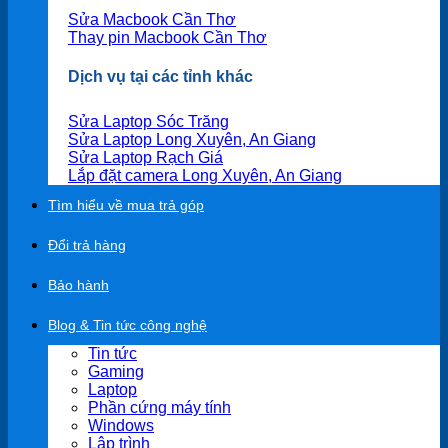
Sửa Macbook Cần Thơ
Thay pin Macbook Cần Thơ
Dịch vụ tại các tỉnh khác
Sửa Laptop Sóc Trăng
Sửa Laptop Long Xuyên, An Giang
Sửa Laptop Rạch Giá
Lắp đặt camera Long Xuyên, An Giang
Tìm hiểu về mua trả góp
Đổi trả hàng
Bảo hành
Blog & Tin tức công nghệ
Tin tức
Gaming
Laptop
Phần cứng máy tính
Windows
Lập trình