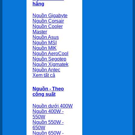
hãng
Nguồn Gigabyte
Nguồn Corsair
Nguồn Cooler
Master
Nguồn Asus
Nguồn MSI
Nguồn MIK
Nguồn AeroCool
Nguồn Segotep
Nguồn Xigmatek
Nguồn Antec
Xem tất cả
Nguồn - Theo
công suất
Nguồn dưới 400W
Nguồn 400W -
550W
Nguồn 550W -
650W
Nguồn 650W -