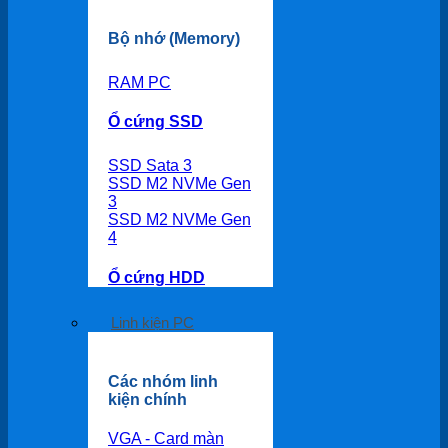
Bộ nhớ (Memory)
RAM PC
Ổ cứng SSD
SSD Sata 3
SSD M2 NVMe Gen
3
SSD M2 NVMe Gen
4
Ổ cứng HDD
Linh kiện PC
Các nhóm linh
kiện chính
VGA - Card màn