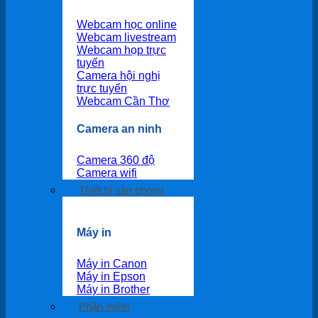
Webcam học online
Webcam livestream
Webcam họp trực
tuyến
Camera hội nghị
trực tuyến
Webcam Cần Thơ
Camera an ninh
Camera 360 độ
Camera wifi
Thiết bị văn phòng
Máy in
Máy in Canon
Máy in Epson
Máy in Brother
Phần mềm