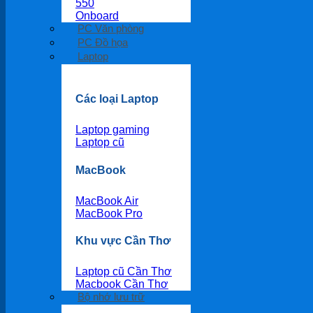
550
Onboard
PC Văn phòng
PC Đồ họa
Laptop
Các loại Laptop
Laptop gaming
Laptop cũ
MacBook
MacBook Air
MacBook Pro
Khu vực Cần Thơ
Laptop cũ Cần Thơ
Macbook Cần Thơ
Bộ nhớ lưu trữ