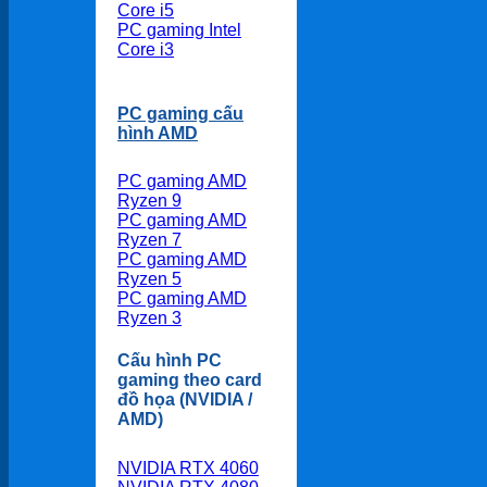
Core i5
PC gaming Intel
Core i3
PC gaming cấu
hình AMD
PC gaming AMD
Ryzen 9
PC gaming AMD
Ryzen 7
PC gaming AMD
Ryzen 5
PC gaming AMD
Ryzen 3
Cấu hình PC
gaming theo card
đồ họa (NVIDIA /
AMD)
NVIDIA RTX 4060