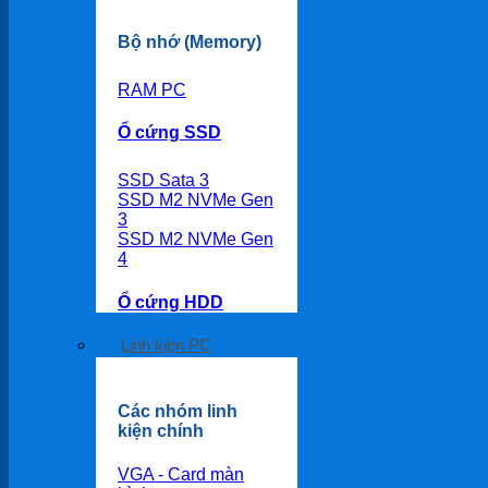
Bộ nhớ (Memory)
RAM PC
Ổ cứng SSD
SSD Sata 3
SSD M2 NVMe Gen
3
SSD M2 NVMe Gen
4
Ổ cứng HDD
Linh kiện PC
Các nhóm linh
kiện chính
VGA - Card màn