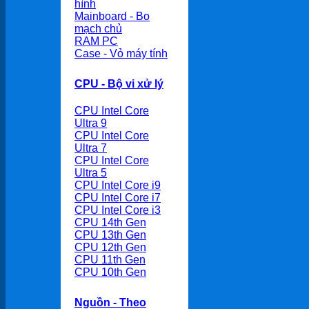
hình
Mainboard - Bo
mạch chủ
RAM PC
Case - Vỏ máy tính
CPU - Bộ vi xử lý
CPU Intel Core
Ultra 9
CPU Intel Core
Ultra 7
CPU Intel Core
Ultra 5
CPU Intel Core i9
CPU Intel Core i7
CPU Intel Core i3
CPU 14th Gen
CPU 13th Gen
CPU 12th Gen
CPU 11th Gen
CPU 10th Gen
Nguồn - Theo