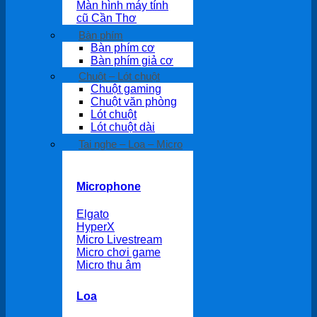
Màn hình máy tính
cũ Cần Thơ
Bàn phím
Bàn phím cơ
Bàn phím giả cơ
Chuột – Lót chuột
Chuột gaming
Chuột văn phòng
Lót chuột
Lót chuột dài
Tai nghe – Loa – Micro
Microphone
Elgato
HyperX
Micro Livestream
Micro chơi game
Micro thu âm
Loa