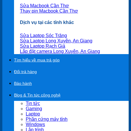
Sửa Macbook Cần Thơ
Thay pin Macbook Cần Thơ
Dịch vụ tại các tỉnh khác
Sửa Laptop Sóc Trăng
Sửa Laptop Long Xuyên, An Giang
Sửa Laptop Rạch Giá
Lắp đặt camera Long Xuyên, An Giang
Tìm hiểu về mua trả góp
Đổi trả hàng
Bảo hành
Blog & Tin tức công nghệ
Tin tức
Gaming
Laptop
Phần cứng máy tính
Windows
Lập trình