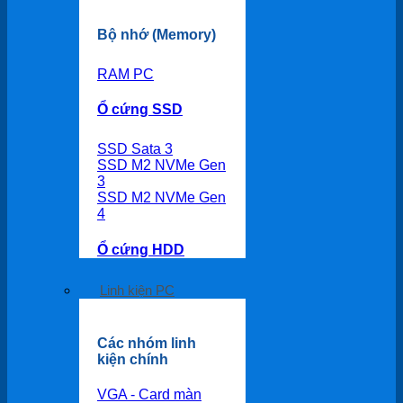
Bộ nhớ (Memory)
RAM PC
Ổ cứng SSD
SSD Sata 3
SSD M2 NVMe Gen
3
SSD M2 NVMe Gen
4
Ổ cứng HDD
Linh kiện PC
Các nhóm linh
kiện chính
VGA - Card màn