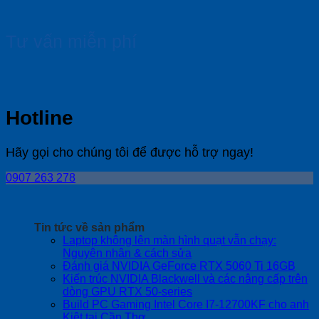
Tư vấn miễn phí
Hotline
Hãy gọi cho chúng tôi để được hỗ trợ ngay!
0907 263 278
Tin tức về sản phẩm
Laptop không lên màn hình quạt vẫn chạy:
No
Nguyên nhân & cách sửa
Comments
No
Đánh giá NVIDIA GeForce RTX 5060 Ti 16GB
on
Com
Kiến trúc NVIDIA Blackwell và các nâng cấp trên
Laptop
on
No
dòng GPU RTX 50-series
không
Đán
Comments
Build PC Gaming Intel Core I7-12700KF cho anh
lên
on
giá
No
Kiệt tại Cần Thơ