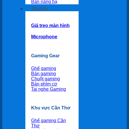
Bàn nâng hạ
Phụ kiện
Giá treo màn hình
Microphone
Gaming Gear
Ghế gaming
Bàn gaming
Chuột gaming
Bàn phím cơ
Tai nghe Gaming
Khu vực Cần Thơ
Ghế gaming Cần
Thơ