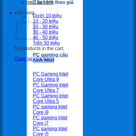
Cấu hình theo giá
0907 263 278
Giỏ hàng
Dưới 10 triệu
10 - 20 triệu
20 - 30 triệu
30 - 40 triệu
40 - 50 triệu
Trên 50 triệu
No products in the cart.
PC gaming cấu
Quay lại cửa hàng
hình Intel
PC Gaming Intel
Core Ultra 9
PC Gaming Intel
Core Ultra 7
PC Gaming Intel
Core Ultra 5
PC gaming Intel
Core i9
PC gaming Intel
Core i7
PC gaming Intel
Core i5