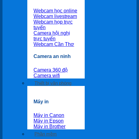
Webcam học online
Webcam livestream
Webcam họp trực
tuyến
Camera hội nghị
trực tuyến
Webcam Cần Thơ
Camera an ninh
Camera 360 độ
Camera wifi
Thiết bị văn phòng
Máy in
Máy in Canon
Máy in Epson
Máy in Brother
Phần mềm