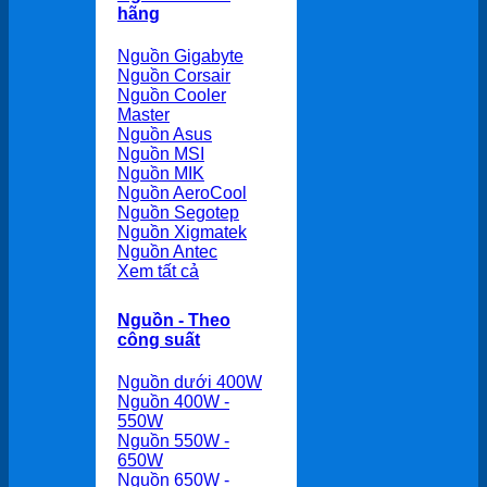
hãng
Nguồn Gigabyte
Nguồn Corsair
Nguồn Cooler
Master
Nguồn Asus
Nguồn MSI
Nguồn MIK
Nguồn AeroCool
Nguồn Segotep
Nguồn Xigmatek
Nguồn Antec
Xem tất cả
Nguồn - Theo
công suất
Nguồn dưới 400W
Nguồn 400W -
550W
Nguồn 550W -
650W
Nguồn 650W -