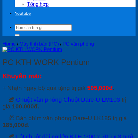
Tổng hợp
Youtube
Search
for:
Home
/
Máy tính bàn (PC)
/
PC văn phòng
PC KTH WORK Pentium
Khuyến mãi:
+ Nhận ngay bộ quà tặng trị giá
505,000đ
.
🎁
Chuột văn phòng Chuột Dare-U LM103
trị
giá
100,000đ.
🎁 Bàn phím văn phòng Dare-U LK185 trị giá
185,000đ.
🎁
Lót chuột dài cỡ lớn KTH (300 x 700 x 3mm)