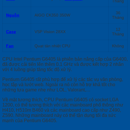
Tháng
36
Nguồn
AIGO CK350 350W
Tháng
12
Case
VSP Vision 28XX
Tháng
Fan
Quạt tản nhiệt CPU
Không
CPU Intel Pentium G6405 là phiên bản nâng cấp của G6400,
đã được cải tiến lên thêm 0.1 GHz và được kết hợp 2 nhân
với 4 luồng giúp tăng tốc độ xử lý.
Pentium G6405 rất phù hợp để xử lý các tác vụ văn phòng,
học tập và lướt web. Ngoài ra nó còn hỗ trợ khả tốt cho
những tựa game nhẹ như LOL, Valorant,…
Về mặt tương thích, CPU Pentium G6405 có socket LGA
1200, có thể tương thích với các mainboard phổ thông như
H410, H510m B460 và các mainboard cao cấp như Z490,
Z590. Những mainboard này có thể tận dụng tối đa sức
mạnh của Pentium G6405.