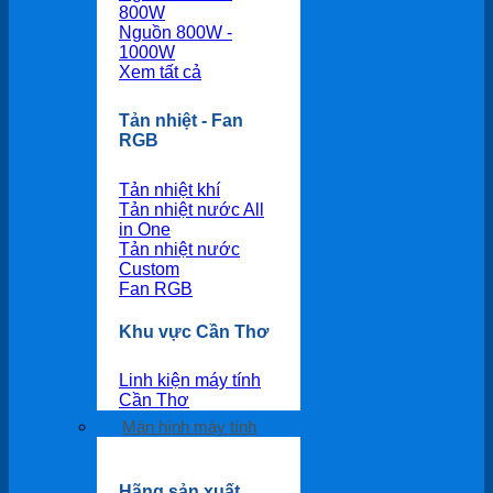
800W
Nguồn 800W -
1000W
Xem tất cả
Tản nhiệt - Fan
RGB
Tản nhiệt khí
Tản nhiệt nước All
in One
Tản nhiệt nước
Custom
Fan RGB
Khu vực Cần Thơ
Linh kiện máy tính
Cần Thơ
Màn hình máy tính
Hãng sản xuất