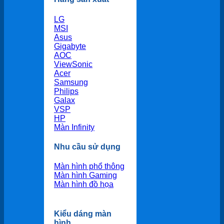
LG
MSI
Asus
Gigabyte
AOC
ViewSonic
Acer
Samsung
Philips
Galax
VSP
HP
Màn Infinity
Nhu cầu sử dụng
Màn hình phổ thông
Màn hình Gaming
Màn hình đồ họa
Kiểu dáng màn
hình