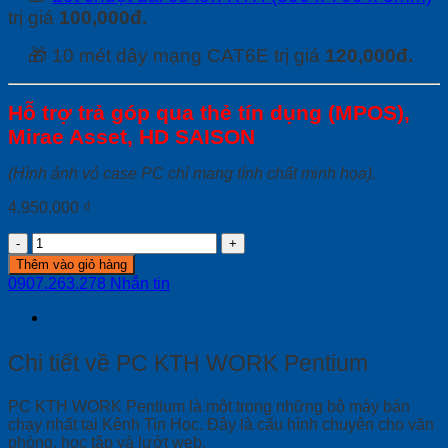
trị giá
100,000đ.
🎁 10 mét dây mạng CAT6E trị giá
120,000đ.
Hỗ trợ trả góp qua thẻ tín dụng (MPOS),
Mirae Asset, HD SAISON
(Hình ảnh vỏ case PC chỉ mang tính chất minh họa).
4.950.000
₫
PC
KTH
Thêm vào giỏ hàng
WORK
0907.263.278
Nhắn tin
Pentium
quantity
Chi tiết về PC KTH WORK Pentium
PC KTH WORK Pentium là một trong những bộ máy bán
chạy nhất tại Kênh Tin Học. Đây là cấu hình chuyên cho văn
phòng, học tập và lướt web.