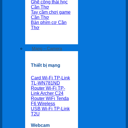
Ghế công thái học
Cần Thơ
Tay cầm chơi game
Cần Thơ
Bàn phím cơ Cần
Thơ
Mạng – Camera
Thiết bị mạng
Card Wi-Fi TP-Link
TL-WN781ND
Router Wi-Fi TP-
Link Archer C24
Router WiFi Tenda
F6 Wireless
USB Wi-Fi TP-Link
T2U
Webcam