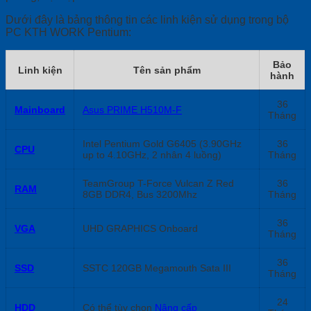
Dưới đây là bảng thông tin các linh kiện sử dụng trong bộ
PC KTH WORK Pentium:
Bảo
Linh kiện
Tên sản phẩm
hành
36
Mainboard
Asus PRIME H510M-F
Tháng
Intel Pentium Gold G6405 (3.90GHz
36
CPU
up to 4.10GHz, 2 nhân 4 luồng)
Tháng
TeamGroup T-Force Vulcan Z Red
36
RAM
8GB DDR4, Bus 3200Mhz
Tháng
36
VGA
UHD GRAPHICS Onboard
Tháng
36
SSD
SSTC 120GB Megamouth Sata III
Tháng
24
HDD
Có thể tùy chọn
Nâng cấp