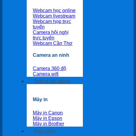
Webcam học online
Webcam livestream
Webcam họp trực
tuyến
Camera hội nghị
trực tuyến
Webcam Cần Thơ
Camera an ninh
Camera 360 độ
Camera wifi
Thiết bị văn phòng
Máy in
Máy in Canon
Máy in Epson
Máy in Brother
Phần mềm