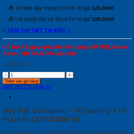
🎁 10 mét dây mạng CAT6E trị giá
120,000đ
🎁 Lót chuột dài cỡ lớn KTH trị giá
100,000đ
+
XEM CHI TIẾT TẠI ĐÂY »
Hỗ trợ trả góp qua thẻ tín dụng (MPOS), Mirae
Asset, HD SAISON, Mcredit
12.285.000
₫
PC
Gaming
Thêm vào giỏ hàng
KTH
0907.263.278
Nhắn tin
PLUS
i5-
12
RTX3050
Máy tính chơi game – PC Gaming KTH
V2
quantity
PLUS i5-12 RTX3050 V2
PC Gaming KTH PLUS i5-12 RTX3050 V2 với ưu điểm ổn