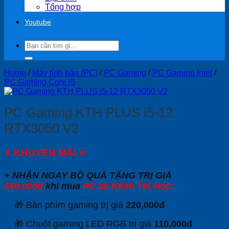
Tổng hợp
Youtube
Search
for:
Home
/
Máy tính bàn (PC)
/
PC Gaming
/
PC Gaming Intel
/
PC Gaming Core i5
PC Gaming KTH PLUS i5-12
RTX3050 V2
⭐
KHUYẾN MÃI
⭐
+ NHẬN NGAY BỘ QUÀ TẶNG TRỊ GIÁ
550,000đ
khi mua
PC tại Kênh Tin Học:
🎁 Bàn phím gaming trị giá
220,000đ
🎁 Chuột gaming LED RGB trị giá
110,000đ