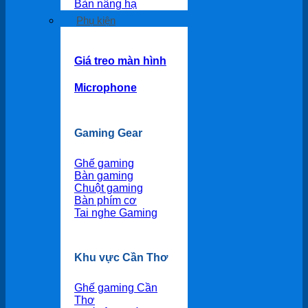
Bàn nâng hạ
Phụ kiện
Giá treo màn hình
Microphone
Gaming Gear
Ghế gaming
Bàn gaming
Chuột gaming
Bàn phím cơ
Tai nghe Gaming
Khu vực Cần Thơ
Ghế gaming Cần
Thơ