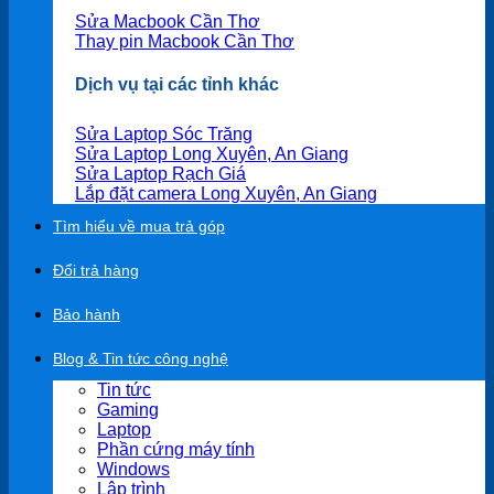
Sửa Macbook Cần Thơ
Thay pin Macbook Cần Thơ
Dịch vụ tại các tỉnh khác
Sửa Laptop Sóc Trăng
Sửa Laptop Long Xuyên, An Giang
Sửa Laptop Rạch Giá
Lắp đặt camera Long Xuyên, An Giang
Tìm hiểu về mua trả góp
Đổi trả hàng
Bảo hành
Blog & Tin tức công nghệ
Tin tức
Gaming
Laptop
Phần cứng máy tính
Windows
Lập trình