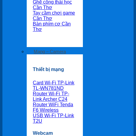
Ghế công thái học
Cần Thơ
Tay cầm chơi game
Cần Thơ
Bàn phím cơ Cần
Thơ
Mạng – Camera
Thiết bị mạng
Card Wi-Fi TP-Link
TL-WN781ND
Router Wi-Fi TP-
Link Archer C24
Router WiFi Tenda
F6 Wireless
USB Wi-Fi TP-Link
T2U
Webcam