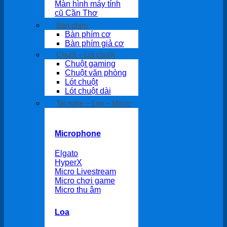
Màn hình máy tính
cũ Cần Thơ
Bàn phím
Bàn phím cơ
Bàn phím giả cơ
Chuột – Lót chuột
Chuột gaming
Chuột văn phòng
Lót chuột
Lót chuột dài
Tai nghe – Loa – Micro
Microphone
Elgato
HyperX
Micro Livestream
Micro chơi game
Micro thu âm
Loa