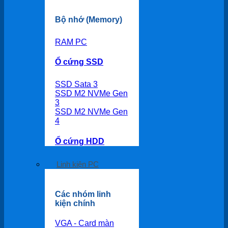
Bộ nhớ (Memory)
RAM PC
Ổ cứng SSD
SSD Sata 3
SSD M2 NVMe Gen
3
SSD M2 NVMe Gen
4
Ổ cứng HDD
Linh kiện PC
Các nhóm linh
kiện chính
VGA - Card màn