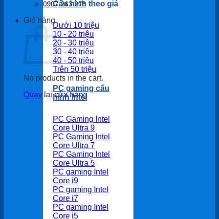
Cấu hình theo giá
0907 263 278
Giỏ hàng
Dưới 10 triệu
10 - 20 triệu
20 - 30 triệu
30 - 40 triệu
40 - 50 triệu
Trên 50 triệu
No products in the cart.
PC gaming cấu
Quay lại cửa hàng
hình Intel
PC Gaming Intel
Core Ultra 9
PC Gaming Intel
Core Ultra 7
PC Gaming Intel
Core Ultra 5
PC gaming Intel
Core i9
PC gaming Intel
Core i7
PC gaming Intel
Core i5