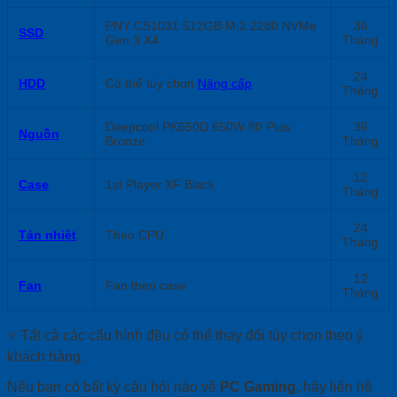
PNY CS1031 512GB M.2 2280 NVMe
36
SSD
Gen 3 X4
Tháng
24
HDD
Có thể tùy chọn
Nâng cấp
Tháng
Deepcool PK650D 650W 80 Plus
36
Nguồn
Bronze
Tháng
12
Case
1st Player XF Black
Tháng
24
Tản nhiệt
Theo CPU
Tháng
12
Fan
Fan theo case
Tháng
⭐ Tất cả các cấu hình đều có thể thay đổi tùy chọn theo ý
khách hàng.
Nếu bạn có bất kỳ câu hỏi nào về
PC Gaming
, hãy liên hệ