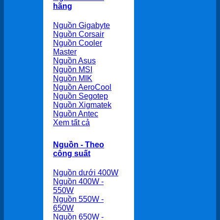
hãng
Nguồn Gigabyte
Nguồn Corsair
Nguồn Cooler
Master
Nguồn Asus
Nguồn MSI
Nguồn MIK
Nguồn AeroCool
Nguồn Segotep
Nguồn Xigmatek
Nguồn Antec
Xem tất cả
Nguồn - Theo
công suất
Nguồn dưới 400W
Nguồn 400W -
550W
Nguồn 550W -
650W
Nguồn 650W -