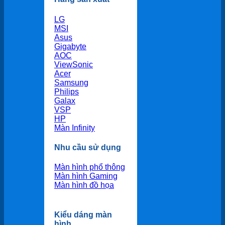
LG
MSI
Asus
Gigabyte
AOC
ViewSonic
Acer
Samsung
Philips
Galax
VSP
HP
Màn Infinity
Nhu cầu sử dụng
Màn hình phổ thông
Màn hình Gaming
Màn hình đồ họa
Kiểu dáng màn
hình