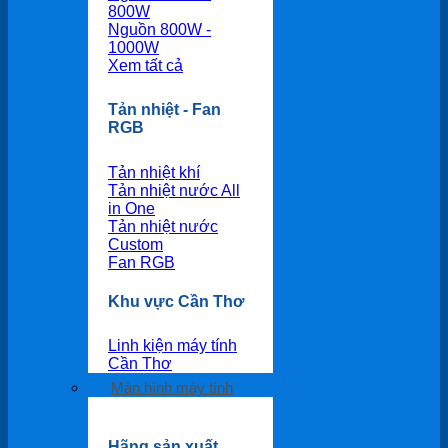
800W
Nguồn 800W -
1000W
Xem tất cả
Tản nhiệt - Fan
RGB
Tản nhiệt khí
Tản nhiệt nước All
in One
Tản nhiệt nước
Custom
Fan RGB
Khu vực Cần Thơ
Linh kiện máy tính
Cần Thơ
Màn hình máy tính
Hãng sản xuất