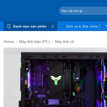
Skip
to
Search
for:
content
Danh mục sản phẩm
Dịch vụ & Sửa chữa
Home
/
Máy tính bàn (PC)
/
Máy tính cũ