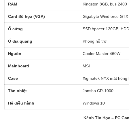
RAM
Kingston 8GB, bus 2400
Card đồ họa (VGA)
Gigabyte Windforce GTX 
Ổ cứng
SSD Apacer 120GB, HDD
Ổ đĩa quang
Không hỗ trợ
Nguồn
Cooler Master 460W
Mainboard
MSI
Case
Xigmatek NYX mặt hông 
Tản nhiệt
Jonsbo CR-1000
Hệ điều hành
Windows 10
Kênh Tin Học – PC Gami