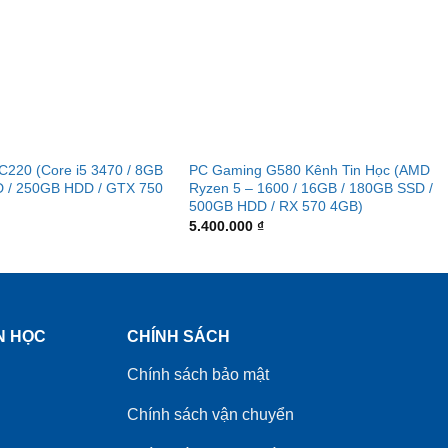
 C220 (Core i5 3470 / 8GB
PC Gaming G580 Kênh Tin Học (AMD
D / 250GB HDD / GTX 750
Ryzen 5 – 1600 / 16GB / 180GB SSD /
500GB HDD / RX 570 4GB)
5.400.000
₫
N HỌC
CHÍNH SÁCH
Chính sách bảo mật
Chính sách vận chuyển