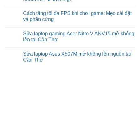
Cần
suất
RAM
Thơ
chơi
có
No
game
quá
Comments
Cách tăng tối đa FPS khi chơi game: Mẹo cài đặt
và
mức
on
FPS
cần
Ép
và phần cứng
không?
thiết
xung
để
so
No
chơi
với
Comments
Sửa laptop gaming Acer Nitro V ANV15 mở không
game
hiệu
on
không?
suất
Cách
lên tại Cần Thơ
mặc
tăng
định:
tối
No
Cái
đa
Comments
Sửa laptop Asus X507M mở không lên nguồn tại
nào
FPS
on
tốt
khi
Sửa
Cần Thơ
nhất
chơi
laptop
cho
game:
gaming
No
PC
Mẹo
Acer
Comments
Gaming?
cài
Nitro
on
đặt
V
Sửa
và
ANV15
laptop
phần
mở
Asus
cứng
không
X507M
lên
mở
tại
không
Cần
lên
Thơ
nguồn
tại
Cần
Thơ