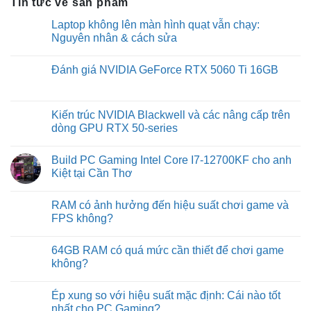
Tin tức về sản phẩm
Laptop không lên màn hình quạt vẫn chạy:
Nguyên nhân & cách sửa
No
Comments
Đánh giá NVIDIA GeForce RTX 5060 Ti 16GB
on
Laptop
No
không
Comments
lên
on
màn
Đánh
Kiến trúc NVIDIA Blackwell và các nâng cấp trên
hình
giá
quạt
dòng GPU RTX 50-series
NVIDIA
vẫn
GeForce
chạy:
No
RTX
Nguyên
Comments
5060
Build PC Gaming Intel Core I7-12700KF cho anh
nhân
on
Ti
&
Kiến
Kiệt tại Cần Thơ
16GB
cách
trúc
sửa
NVIDIA
No
Blackwell
Comments
RAM có ảnh hưởng đến hiệu suất chơi game và
và
on
các
Build
FPS không?
nâng
PC
cấp
Gaming
No
trên
Intel
Comments
64GB RAM có quá mức cần thiết để chơi game
dòng
Core
on
GPU
I7-
RAM
không?
RTX
12700KF
có
50-
cho
ảnh
No
series
anh
hưởng
Comments
Ép xung so với hiệu suất mặc định: Cái nào tốt
Kiệt
đến
on
tại
hiệu
64GB
nhất cho PC Gaming?