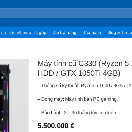
Tìm hiểu về mua trả góp
Đổi trả hàng
Bảo hành
Blog & Tin t
Máy tính cũ C330 (Ryzen 5
HDD / GTX 1050Ti 4GB)
– Thông số kỹ thuật: Ryzen 5 1600 / 8GB /
– Dòng máy: Máy tính bàn PC gaming
– Bảo hành: 3 – 36 tháng tùy linh kiện
5.500.000
₫