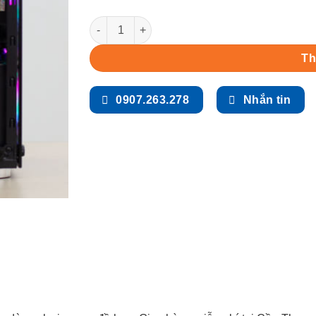
Máy tính cũ C330 (Ryzen 5 1600 / 8GB / 120GB
Th
0907.263.278
Nhắn tin