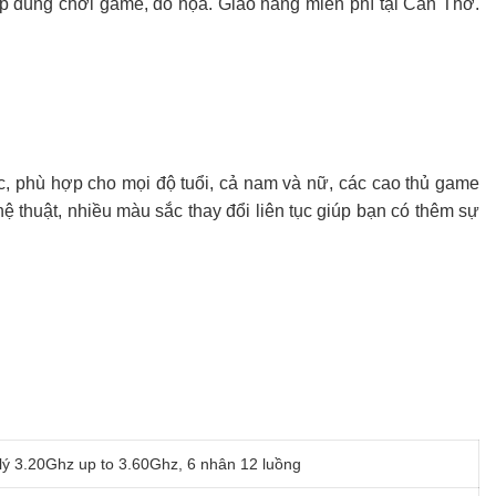
 dùng chơi game, đồ họa. Giao hàng miễn phí tại Cần Thơ.
 phù hợp cho mọi độ tuổi, cả nam và nữ, các cao thủ game
ệ thuật, nhiều màu sắc thay đổi liên tục giúp bạn có thêm sự
lý 3.20Ghz up to 3.60Ghz, 6 nhân 12 luồng