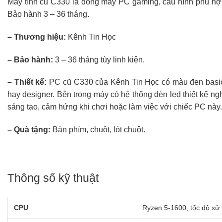
Máy tính cũ C330 là dòng máy PC gaming, cấu hình phù hợp
Bảo hành 3 – 36 tháng.
– Thương hiệu:
Kênh Tin Học
– Bảo hành:
3 – 36 tháng tùy linh kiện.
– Thiết kế:
PC cũ C330 của Kênh Tin Học có màu đen basic,
hay designer. Bên trong máy có hệ thống đèn led thiết kế ngh
sáng tạo, cảm hứng khi chơi hoặc làm việc với chiếc PC này.
– Quà tặng:
Bàn phím, chuột, lót chuột.
Thông số kỹ thuật
CPU
Ryzen 5-1600, tốc độ xử 