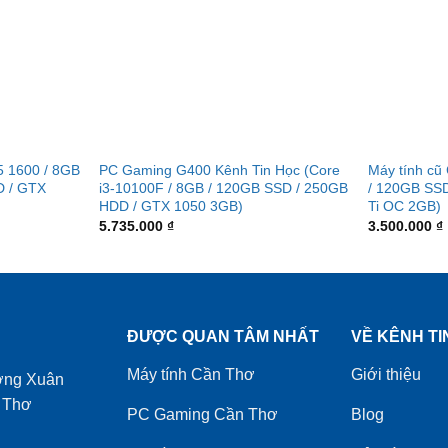
5 1600 / 8GB
PC Gaming G400 Kênh Tin Học (Core
Máy tính cũ
D / GTX
i3-10100F / 8GB / 120GB SSD / 250GB
/ 120GB SS
HDD / GTX 1050 3GB)
Ti OC 2GB)
5.735.000
₫
3.500.000
₫
ĐƯỢC QUAN TÂM NHẤT
VỀ KÊNH TI
Máy tính Cần Thơ
Giới thiệu
ờng Xuân
 Thơ
PC Gaming Cần Thơ
Blog