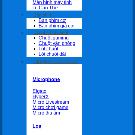
Màn hình máy tính
cũ Cần Thơ
Bàn phím
Bàn phím cơ
Bàn phím giả cơ
Chuột – Lót chuột
Chuột gaming
Chuột văn phòng
Lót chuột
Lót chuột dài
Tai nghe – Loa – Micro
Microphone
Elgato
HyperX
Micro Livestream
Micro chơi game
Micro thu âm
Loa