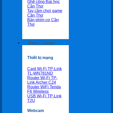
Ghế công thái học
Cần Thơ
Tay cầm chơi game
Cần Thơ
Bàn phím cơ Cần
Thơ
Mạng – Camera
Thiết bị mạng
Card Wi-Fi TP-Link
TL-WN781ND
Router Wi-Fi TP-
Link Archer C24
Router WiFi Tenda
F6 Wireless
USB Wi-Fi TP-Link
T2U
Webcam