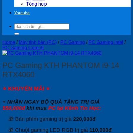
Tổng hợp
Youtube
Search
for:
Home
/
Máy tính bàn (PC)
/
PC Gaming
/
PC Gaming Intel
/
PC Gaming Core i9
PC Gaming KTH PHANTOM i9-14
RTX4060
⭐
KHUYẾN MÃI
⭐
+ NHẬN NGAY BỘ QUÀ TẶNG TRỊ GIÁ
550,000đ
khi mua
PC tại Kênh Tin Học:
🎁 Bàn phím gaming trị giá
220,000đ
🎁 Chuột gaming LED RGB trị giá
110,000đ