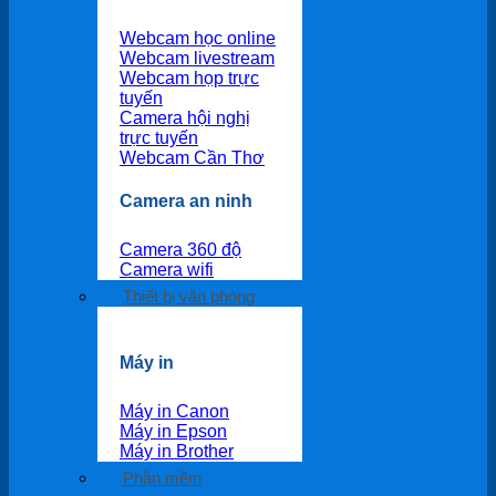
Webcam học online
Webcam livestream
Webcam họp trực
tuyến
Camera hội nghị
trực tuyến
Webcam Cần Thơ
Camera an ninh
Camera 360 độ
Camera wifi
Thiết bị văn phòng
Máy in
Máy in Canon
Máy in Epson
Máy in Brother
Phần mềm