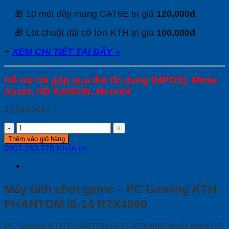
🎁 10 mét dây mạng CAT6E trị giá
120,000đ
🎁 Lót chuột dài cỡ lớn KTH trị giá
100,000đ
+
XEM CHI TIẾT TẠI ĐÂY »
Hỗ trợ trả góp qua thẻ tín dụng (MPOS), Mirae
Asset, HD SAISON, Mcredit
32.580.000
₫
PC
Gaming
Thêm vào giỏ hàng
KTH
0907.263.278
Nhắn tin
PHANTOM
i9-
14
RTX4060
Máy tính chơi game – PC Gaming KTH
quantity
PHANTOM i9-14 RTX4060
PC Gaming KTH PHANTOM i9-14 RTX4060 thuộc dòng PC