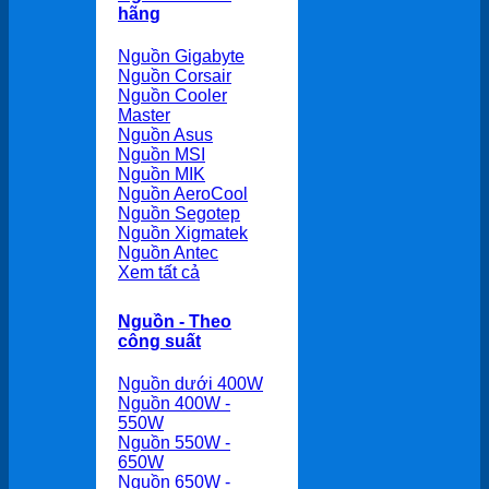
hãng
Nguồn Gigabyte
Nguồn Corsair
Nguồn Cooler
Master
Nguồn Asus
Nguồn MSI
Nguồn MIK
Nguồn AeroCool
Nguồn Segotep
Nguồn Xigmatek
Nguồn Antec
Xem tất cả
Nguồn - Theo
công suất
Nguồn dưới 400W
Nguồn 400W -
550W
Nguồn 550W -
650W
Nguồn 650W -