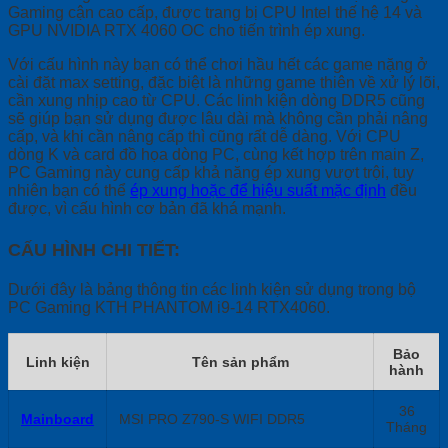
Gaming cận cao cấp, được trang bị CPU Intel thế hệ 14 và
GPU NVIDIA RTX 4060 OC cho tiến trình ép xung.
Với cấu hình này bạn có thể chơi hầu hết các game nặng ở
cài đặt max setting, đặc biệt là những game thiên về xử lý lõi,
cần xung nhịp cao từ CPU. Các linh kiện dòng DDR5 cũng
sẽ giúp bạn sử dụng được lâu dài mà không cần phải nâng
cấp, và khi cần nâng cấp thì cũng rất dễ dàng. Với CPU
dòng K và card đồ họa dòng PC, cùng kết hợp trên main Z,
PC Gaming này cung cấp khả năng ép xung vượt trội, tuy
nhiên bạn có thể
ép xung hoặc để hiệu suất mặc định
đều
được, vì cấu hình cơ bản đã khá mạnh.
CẤU HÌNH CHI TIẾT:
Dưới đây là bảng thông tin các linh kiện sử dụng trong bộ
PC Gaming KTH PHANTOM i9-14 RTX4060.
Bảo
Linh kiện
Tên sản phẩm
hành
36
Mainboard
MSI PRO Z790-S WIFI DDR5
Tháng