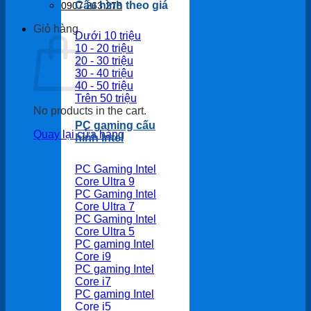
Cấu hình theo giá
0907 263 278
Giỏ hàng
Dưới 10 triệu
10 - 20 triệu
20 - 30 triệu
30 - 40 triệu
40 - 50 triệu
Trên 50 triệu
No products in the cart.
PC gaming cấu
Quay lại cửa hàng
hình Intel
PC Gaming Intel
Core Ultra 9
PC Gaming Intel
Core Ultra 7
PC Gaming Intel
Core Ultra 5
PC gaming Intel
Core i9
PC gaming Intel
Core i7
PC gaming Intel
Core i5