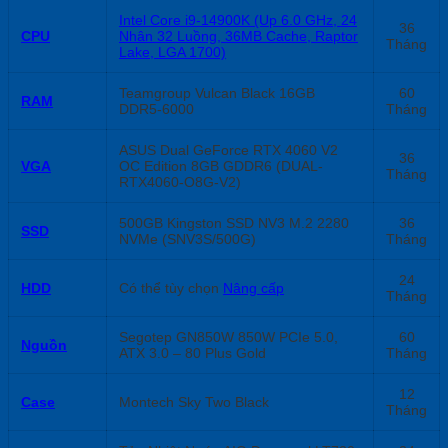
Intel Core i9-14900K (Up 6.0 GHz, 24
36
CPU
Nhân 32 Luồng, 36MB Cache, Raptor
Tháng
Lake, LGA 1700)
Teamgroup Vulcan Black 16GB
60
RAM
DDR5-6000
Tháng
ASUS Dual GeForce RTX 4060 V2
36
VGA
OC Edition 8GB GDDR6 (DUAL-
Tháng
RTX4060-O8G-V2)
500GB Kingston SSD NV3 M.2 2280
36
SSD
NVMe (SNV3S/500G)
Tháng
24
HDD
Có thể tùy chọn
Nâng cấp
Tháng
Segotep GN850W 850W PCIe 5.0,
60
Nguồn
ATX 3.0 – 80 Plus Gold
Tháng
12
Case
Montech Sky Two Black
Tháng