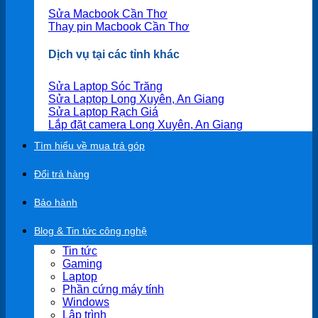
Sửa Macbook Cần Thơ
Thay pin Macbook Cần Thơ
Dịch vụ tại các tỉnh khác
Sửa Laptop Sóc Trăng
Sửa Laptop Long Xuyên, An Giang
Sửa Laptop Rạch Giá
Lắp đặt camera Long Xuyên, An Giang
Tìm hiểu về mua trả góp
Đổi trả hàng
Bảo hành
Blog & Tin tức công nghệ
Tin tức
Gaming
Laptop
Phần cứng máy tính
Windows
Lập trình