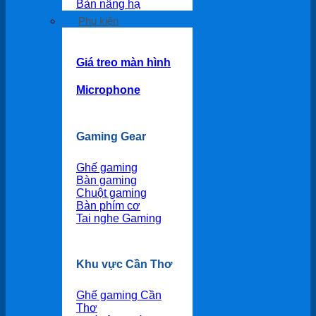
Bàn nâng hạ
Phụ kiện
Giá treo màn hình
Microphone
Gaming Gear
Ghế gaming
Bàn gaming
Chuột gaming
Bàn phím cơ
Tai nghe Gaming
Khu vực Cần Thơ
Ghế gaming Cần
Thơ