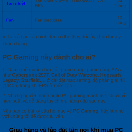
Tản Nhiệt Nước AIO Deepcool LT720
24
Tản nhiệt
ĐEN
Tháng
12
Fan
Fan theo case
Tháng
⭐ Tất cả các cấu hình đều có thể thay đổi tùy chọn theo ý
khách hàng.
PC Gaming này dành cho ai?
1. Game thủ muốn chơi các game nặng, game dòng AAA
như
Cyberpunk 2077
,
Call of Duty Warzone
,
Hogwarts
Legacy
,
Starfield
,… ở cài đặt max setting, độ phân giải 4K
(1440p) trong khi FPS ở mức cao.
2. Những người muốn build PC gaming mạnh mẽ, tối ưu về
hiệu suất và dễ dàng tùy chỉnh, nâng cấp sau này.
Nếu bạn có bất kỳ câu hỏi nào về
PC Gaming
, hãy liên hệ
với chúng tôi để được tư vấn.
Giao hàng và lắp đặt tận nơi khi mua PC