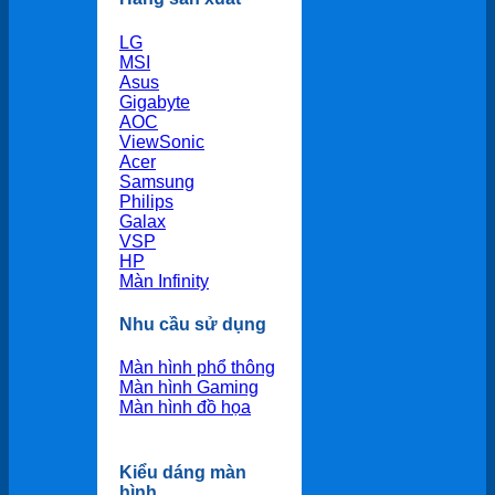
LG
MSI
Asus
Gigabyte
AOC
ViewSonic
Acer
Samsung
Philips
Galax
VSP
HP
Màn Infinity
Nhu cầu sử dụng
Màn hình phổ thông
Màn hình Gaming
Màn hình đồ họa
Kiểu dáng màn
hình