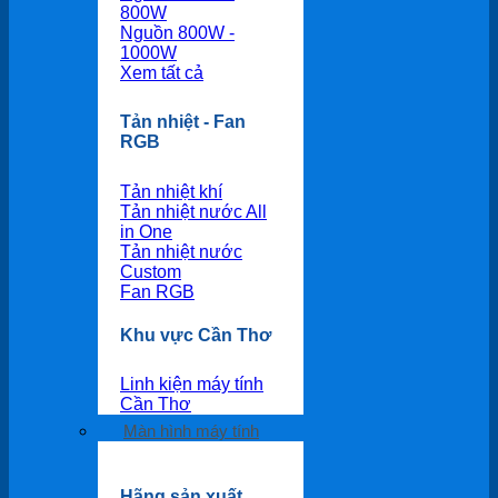
800W
Nguồn 800W -
1000W
Xem tất cả
Tản nhiệt - Fan
RGB
Tản nhiệt khí
Tản nhiệt nước All
in One
Tản nhiệt nước
Custom
Fan RGB
Khu vực Cần Thơ
Linh kiện máy tính
Cần Thơ
Màn hình máy tính
Hãng sản xuất