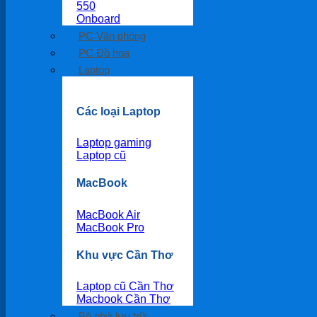
550
Onboard
PC Văn phòng
PC Đồ họa
Laptop
Các loại Laptop
Laptop gaming
Laptop cũ
MacBook
MacBook Air
MacBook Pro
Khu vực Cần Thơ
Laptop cũ Cần Thơ
Macbook Cần Thơ
Bộ nhớ lưu trữ