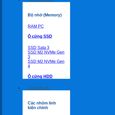
Bộ nhớ (Memory)
RAM PC
Ổ cứng SSD
SSD Sata 3
SSD M2 NVMe Gen
3
SSD M2 NVMe Gen
4
Ổ cứng HDD
Linh kiện PC
Các nhóm linh
kiện chính