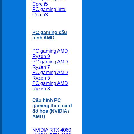
Core i5
PC gaming Intel
Core i3
PC gaming cấu
hình AMD
PC gaming AMD
Ryzen 9
PC gaming AMD
Ryzen 7
PC gaming AMD
Ryzen 5
PC gaming AMD
Ryzen 3
Cấu hình PC
gaming theo card
đồ họa (NVIDIA /
AMD)
NVIDIA RTX 4060