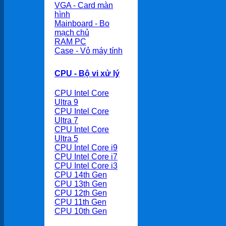
VGA - Card màn
hình
Mainboard - Bo
mạch chủ
RAM PC
Case - Vỏ máy tính
CPU - Bộ vi xử lý
CPU Intel Core
Ultra 9
CPU Intel Core
Ultra 7
CPU Intel Core
Ultra 5
CPU Intel Core i9
CPU Intel Core i7
CPU Intel Core i3
CPU 14th Gen
CPU 13th Gen
CPU 12th Gen
CPU 11th Gen
CPU 10th Gen