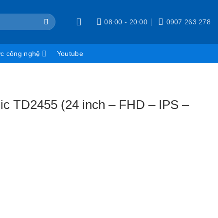
08:00 - 20:00
0907 263 278
ức công nghệ
Youtube
c TD2455 (24 inch – FHD – IPS –