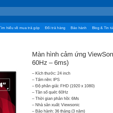
Tìm hiểu về mua trả góp
Đổi trả hàng
Bảo hành
Blog & Tin t
Màn hình cảm ứng ViewSoni
60Hz – 6ms)
– Kích thước: 24 inch
– Tấm nền: IPS
– Độ phân giải: FHD (1920 x 1080)
– Tần số quét: 60Hz
– Thời gian phản hồi: 6Ms
– Nhà sản xuất: Viewsonic
– Bảo hành: 36 tháng (3 năm)