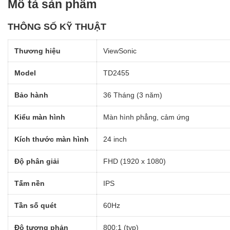
Mô tả sản phẩm
THÔNG SỐ KỸ THUẬT
Thương hiệu
ViewSonic
Model
TD2455
Bảo hành
36 Tháng (3 năm)
Kiểu màn hình
Màn hình phẳng, cảm ứng
Kích thước màn hình
24 inch
Độ phân giải
FHD (1920 x 1080)
Tấm nền
IPS
Tần số quét
60Hz
Độ tương phản
800:1 (typ)