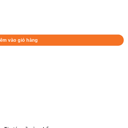
FHD - IPS - 60Hz - 6ms) quantity
êm vào giỏ hàng