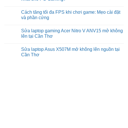
Cần
suất
RAM
Thơ
chơi
có
No
game
quá
Comments
Cách tăng tối đa FPS khi chơi game: Mẹo cài đặt
và
mức
on
FPS
cần
Ép
và phần cứng
không?
thiết
xung
để
so
No
chơi
với
Comments
Sửa laptop gaming Acer Nitro V ANV15 mở không
game
hiệu
on
không?
suất
Cách
lên tại Cần Thơ
mặc
tăng
định:
tối
No
Cái
đa
Comments
Sửa laptop Asus X507M mở không lên nguồn tại
nào
FPS
on
tốt
khi
Sửa
Cần Thơ
nhất
chơi
laptop
cho
game:
gaming
No
PC
Mẹo
Acer
Comments
Gaming?
cài
Nitro
on
đặt
V
Sửa
và
ANV15
laptop
phần
mở
Asus
cứng
không
X507M
lên
mở
tại
không
Cần
lên
Thơ
nguồn
tại
Cần
Thơ