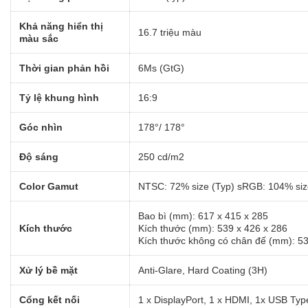
Khả năng hiển thị
16.7 triệu màu
màu sắc
Thời gian phản hồi
6Ms (GtG)
Tỷ lệ khung hình
16:9
Góc nhìn
178°/ 178°
Độ sáng
250 cd/m2
Color Gamut
NTSC: 72% size (Typ) sRGB: 104% siz
Bao bì (mm): 617 x 415 x 285
Kích thước
Kích thước (mm): 539 x 426 x 286
Kích thước không có chân đế (mm): 53
Xử lý bề mặt
Anti-Glare, Hard Coating (3H)
Cổng kết nối
1 x DisplayPort, 1 x HDMI, 1x USB Typ