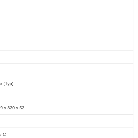
e (Typ)
9 x 320 x 52
e C