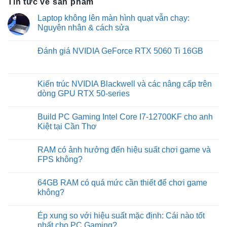
Tin tức về sản phẩm
Laptop không lên màn hình quạt vẫn chạy:
Nguyên nhân & cách sửa
No
Comments
Đánh giá NVIDIA GeForce RTX 5060 Ti 16GB
on
Laptop
No
không
Comments
lên
on
màn
Đánh
Kiến trúc NVIDIA Blackwell và các nâng cấp trên
hình
giá
quạt
dòng GPU RTX 50-series
NVIDIA
vẫn
GeForce
chạy:
No
RTX
Nguyên
Comments
5060
Build PC Gaming Intel Core I7-12700KF cho anh
nhân
on
Ti
&
Kiến
Kiệt tại Cần Thơ
16GB
cách
trúc
sửa
NVIDIA
No
Blackwell
Comments
RAM có ảnh hưởng đến hiệu suất chơi game và
và
on
các
Build
FPS không?
nâng
PC
cấp
Gaming
No
trên
Intel
Comments
64GB RAM có quá mức cần thiết để chơi game
dòng
Core
on
GPU
I7-
RAM
không?
RTX
12700KF
có
50-
cho
ảnh
No
series
anh
hưởng
Comments
Ép xung so với hiệu suất mặc định: Cái nào tốt
Kiệt
đến
on
tại
hiệu
64GB
nhất cho PC Gaming?