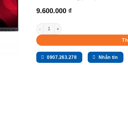
9.600.000
₫
Màn hình cảm ứng ViewSonic TD2455 (24 inch - 
Th
0907.263.278
Nhắn tin