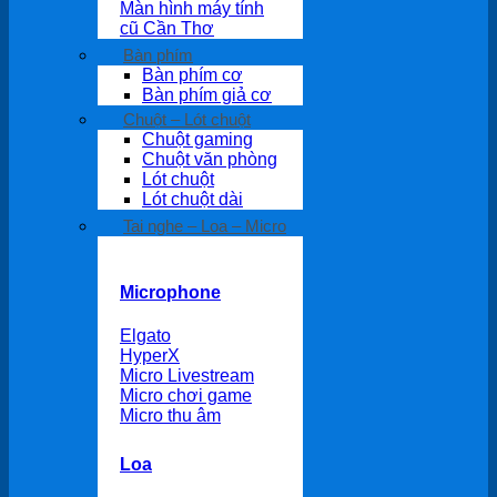
Màn hình máy tính
cũ Cần Thơ
Bàn phím
Bàn phím cơ
Bàn phím giả cơ
Chuột – Lót chuột
Chuột gaming
Chuột văn phòng
Lót chuột
Lót chuột dài
Tai nghe – Loa – Micro
Microphone
Elgato
HyperX
Micro Livestream
Micro chơi game
Micro thu âm
Loa