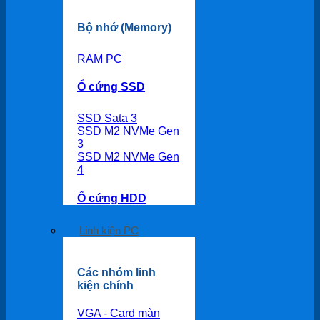
Bộ nhớ (Memory)
RAM PC
Ổ cứng SSD
SSD Sata 3
SSD M2 NVMe Gen
3
SSD M2 NVMe Gen
4
Ổ cứng HDD
Linh kiện PC
Các nhóm linh
kiện chính
VGA - Card màn