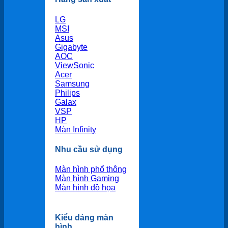
LG
MSI
Asus
Gigabyte
AOC
ViewSonic
Acer
Samsung
Philips
Galax
VSP
HP
Màn Infinity
Nhu cầu sử dụng
Màn hình phổ thông
Màn hình Gaming
Màn hình đồ họa
Kiểu dáng màn
hình