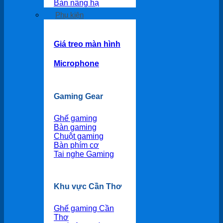
Bàn nâng hạ
Phụ kiện
Giá treo màn hình
Microphone
Gaming Gear
Ghế gaming
Bàn gaming
Chuột gaming
Bàn phím cơ
Tai nghe Gaming
Khu vực Cần Thơ
Ghế gaming Cần
Thơ