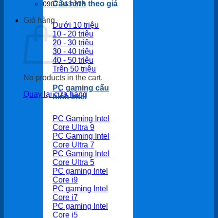
Cấu hình theo giá
0907 263 278
Giỏ hàng
Dưới 10 triệu
10 - 20 triệu
20 - 30 triệu
30 - 40 triệu
40 - 50 triệu
Trên 50 triệu
No products in the cart.
PC gaming cấu
Quay lại cửa hàng
hình Intel
PC Gaming Intel
Core Ultra 9
PC Gaming Intel
Core Ultra 7
PC Gaming Intel
Core Ultra 5
PC gaming Intel
Core i9
PC gaming Intel
Core i7
PC gaming Intel
Core i5