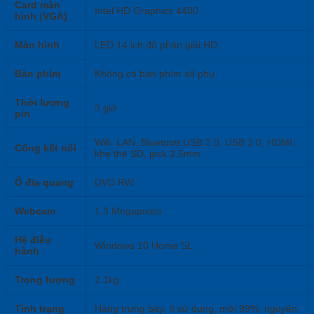
Card màn
Intel HD Graphics 4400
hình (VGA)
Màn hình
LED 14 ich,độ phân giải HD
Bàn phím
Không có bàn phím số phụ
Thời lượng
3 giờ
pin
Wifi, LAN, Bluetoott,USB 2.0, USB 3.0, HDMI,
Cổng kết nối
khe thẻ SD, jack 3.5mm
Ổ đĩa quang
DVD RW
Webcam
1.3 Megapixels
Hệ điều
Windows 10 Home SL
hành
Trọng lượng
2.1kg
Tình trạng
Hàng trưng bày, ít sử dụng, mới 99%, nguyên