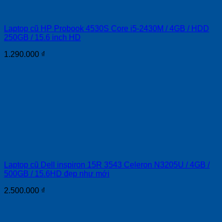
Laptop cũ HP Probook 4530S Core i5-2430M / 4GB / HDD
250GB / 15.6 inch HD
1.290.000
₫
Laptop cũ Dell inspiron 15R 3543 Celeron N3205U / 4GB /
500GB / 15.6HD đẹp như mới
2.500.000
₫