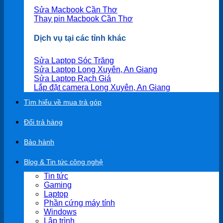
Sửa Macbook Cần Thơ
Thay pin Macbook Cần Thơ
Dịch vụ tại các tỉnh khác
Sửa Laptop Sóc Trăng
Sửa Laptop Long Xuyên, An Giang
Sửa Laptop Rạch Giá
Lắp đặt camera Long Xuyên, An Giang
Tìm hiểu về mua trả góp
Đổi trả hàng
Bảo hành
Blog & Tin tức công nghệ
Tin tức
Gaming
Laptop
Phần cứng máy tính
Windows
Lập trình