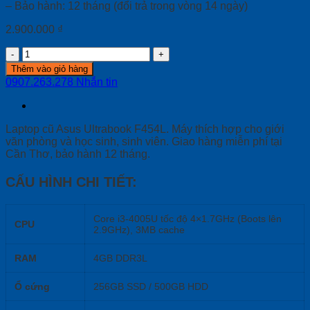
– Bảo hành: 12 tháng (đổi trả trong vòng 14 ngày)
2.900.000
₫
Laptop
cũ
Thêm vào giỏ hàng
Asus
0907.263.278
Nhắn tin
Ultrabook
F454L
Core
i3-
Laptop cũ Asus Ultrabook F454L. Máy thích hợp cho giới
4005U
văn phòng và học sinh, sinh viên. Giao hàng miễn phí tại
/
Cần Thơ, bảo hành 12 tháng.
4GB
/
CẤU HÌNH CHI TIẾT:
HDD
500GB
/
Core i3-4005U tốc độ 4×1.7GHz (Boots lên
CPU
14
2.9GHz), 3MB cache
inch
HD
RAM
4GB DDR3L
quantity
Ổ cứng
256GB SSD / 500GB HDD