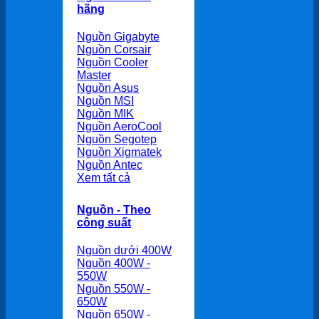
hãng
Nguồn Gigabyte
Nguồn Corsair
Nguồn Cooler
Master
Nguồn Asus
Nguồn MSI
Nguồn MIK
Nguồn AeroCool
Nguồn Segotep
Nguồn Xigmatek
Nguồn Antec
Xem tất cả
Nguồn - Theo
công suất
Nguồn dưới 400W
Nguồn 400W -
550W
Nguồn 550W -
650W
Nguồn 650W -