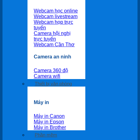
Webcam học online
Webcam livestream
Webcam họp trực
tuyến
Camera hội nghị
trực tuyến
Webcam Cần Thơ
Camera an ninh
Camera 360 độ
Camera wifi
Thiết bị văn phòng
Máy in
Máy in Canon
Máy in Epson
Máy in Brother
Phần mềm