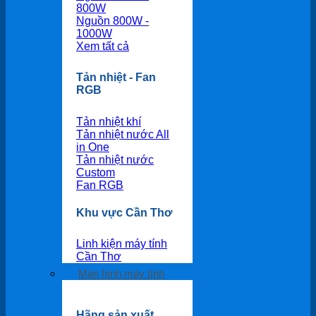
800W
Nguồn 800W -
1000W
Xem tất cả
Tản nhiệt - Fan
RGB
Tản nhiệt khí
Tản nhiệt nước All
in One
Tản nhiệt nước
Custom
Fan RGB
Khu vực Cần Thơ
Linh kiện máy tính
Cần Thơ
Màn hình máy tính
Hãng sản xuất