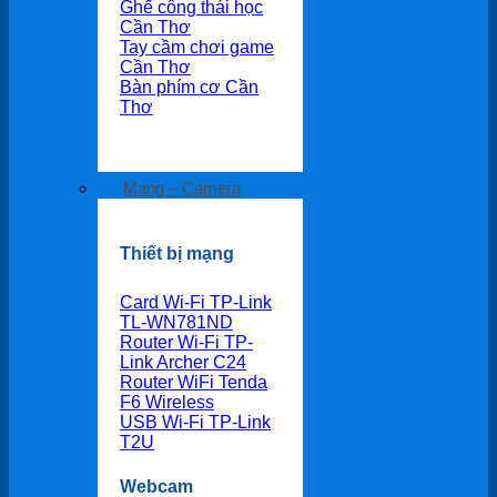
Ghế công thái học
Cần Thơ
Tay cầm chơi game
Cần Thơ
Bàn phím cơ Cần
Thơ
Mạng – Camera
Thiết bị mạng
Card Wi-Fi TP-Link
TL-WN781ND
Router Wi-Fi TP-
Link Archer C24
Router WiFi Tenda
F6 Wireless
USB Wi-Fi TP-Link
T2U
Webcam