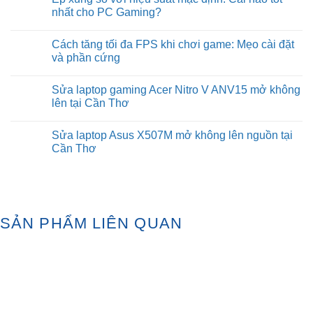
tại
hiệu
64GB
nhất cho PC Gaming?
Cần
suất
RAM
Thơ
chơi
có
No
game
quá
Comments
Cách tăng tối đa FPS khi chơi game: Mẹo cài đặt
và
mức
on
FPS
cần
Ép
và phần cứng
không?
thiết
xung
để
so
No
chơi
với
Comments
Sửa laptop gaming Acer Nitro V ANV15 mở không
game
hiệu
on
không?
suất
Cách
lên tại Cần Thơ
mặc
tăng
định:
tối
No
Cái
đa
Comments
Sửa laptop Asus X507M mở không lên nguồn tại
nào
FPS
on
tốt
khi
Sửa
Cần Thơ
nhất
chơi
laptop
cho
game:
gaming
No
PC
Mẹo
Acer
Comments
Gaming?
cài
Nitro
on
đặt
V
Sửa
và
ANV15
laptop
phần
mở
Asus
cứng
không
X507M
SẢN PHẨM LIÊN QUAN
lên
mở
tại
không
Cần
lên
Thơ
nguồn
tại
Cần
Thơ