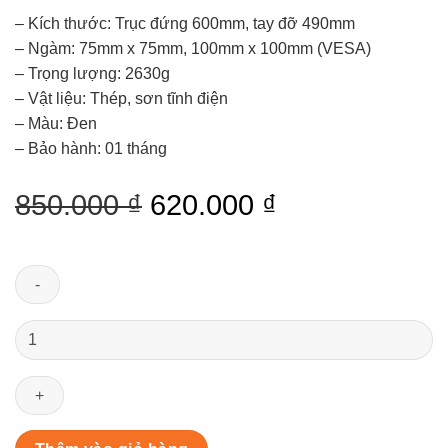
– Kích thước: Trục đứng 600mm, tay đỡ 490mm
– Ngàm: 75mm x 75mm, 100mm x 100mm (VESA)
– Trọng lượng: 2630g
– Vật liệu: Thép, sơn tĩnh điện
– Màu: Đen
– Bảo hành: 01 tháng
Original
Current
850.000
₫
620.000
₫
price
price
was:
is:
Giá
850.000 ₫.
620.000 ₫.
treo
màn
hình
máy
tính