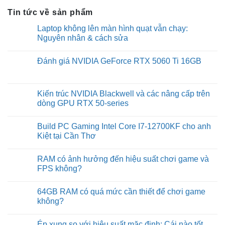
Tin tức về sản phẩm
Laptop không lên màn hình quạt vẫn chạy:
Nguyên nhân & cách sửa
No
Comments
Đánh giá NVIDIA GeForce RTX 5060 Ti 16GB
on
Laptop
No
không
Comments
lên
on
màn
Đánh
Kiến trúc NVIDIA Blackwell và các nâng cấp trên
hình
giá
quạt
dòng GPU RTX 50-series
NVIDIA
vẫn
GeForce
chạy:
No
RTX
Nguyên
Comments
5060
Build PC Gaming Intel Core I7-12700KF cho anh
nhân
on
Ti
&
Kiến
Kiệt tại Cần Thơ
16GB
cách
trúc
sửa
NVIDIA
No
Blackwell
Comments
RAM có ảnh hưởng đến hiệu suất chơi game và
và
on
các
Build
FPS không?
nâng
PC
cấp
Gaming
No
trên
Intel
Comments
64GB RAM có quá mức cần thiết để chơi game
dòng
Core
on
GPU
I7-
RAM
không?
RTX
12700KF
có
50-
cho
ảnh
No
series
anh
hưởng
Comments
Ép xung so với hiệu suất mặc định: Cái nào tốt
Kiệt
đến
on