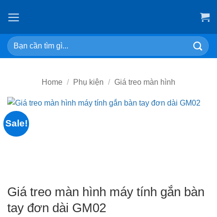
Skip
to
content
Search
for:
Home
/
Phụ kiện
/
Giá treo màn hình
Sale!
Giá treo màn hình máy tính gắn bàn
tay đơn dài GM02