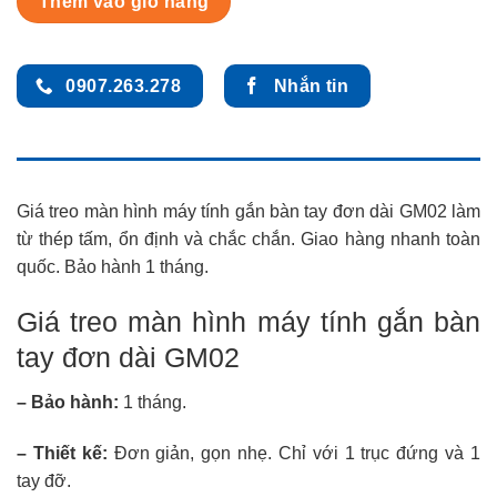
Thêm vào giỏ hàng
gắn
bàn
tay
0907.263.278
Nhắn tin
đơn
dài
GM02
quantity
Giá treo màn hình máy tính gắn bàn tay đơn dài GM02 làm
từ thép tấm, ổn định và chắc chắn. Giao hàng nhanh toàn
quốc. Bảo hành 1 tháng.
Giá treo màn hình máy tính gắn bàn
tay đơn dài GM02
– Bảo hành:
1 tháng.
– Thiết kế:
Đơn giản, gọn nhẹ. Chỉ với 1 trục đứng và 1
tay đỡ.