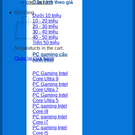
Cấu hình theo giá
0907 263 278
Giỏ hàng
Dưới 10 triệu
10 - 20 triệu
20 - 30 triệu
30 - 40 triệu
40 - 50 triệu
Trên 50 triệu
No products in the cart.
PC gaming cấu
Quay lại cửa hàng
hình Intel
PC Gaming Intel
Core Ultra 9
PC Gaming Intel
Core Ultra 7
PC Gaming Intel
Core Ultra 5
PC gaming Intel
Core i9
PC gaming Intel
Core i7
PC gaming Intel
Core i5