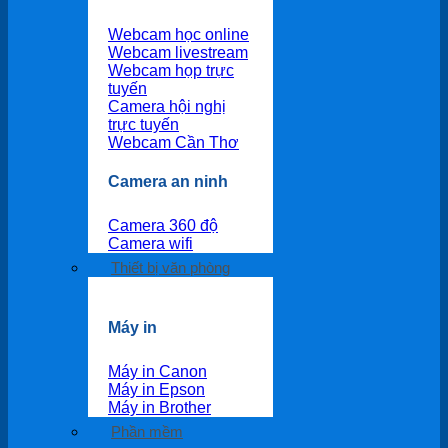
Webcam học online
Webcam livestream
Webcam họp trực
tuyến
Camera hội nghị
trực tuyến
Webcam Cần Thơ
Camera an ninh
Camera 360 độ
Camera wifi
Thiết bị văn phòng
Máy in
Máy in Canon
Máy in Epson
Máy in Brother
Phần mềm