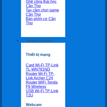
Ghế công thái học
Cần Thơ
Tay cầm chơi game
Cần Thơ
Bàn phím cơ Cần
Thơ
Mạng – Camera
Thiết bị mạng
Card Wi-Fi TP-Link
TL-WN781ND
Router Wi-Fi TP-
Link Archer C24
Router WiFi Tenda
F6 Wireless
USB Wi-Fi TP-Link
T2U
Webcam