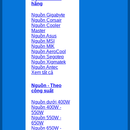
hãng
Nguồn Gigabyte
Nguồn Corsair
Nguồn Cooler
Master
Nguồn Asus
Nguồn MSI
Nguồn MIK
Nguồn AeroCool
Nguồn Segotep
Nguồn Xigmatek
Nguồn Antec
Xem tất cả
Nguồn - Theo
công suất
Nguồn dưới 400W
Nguồn 400W -
550W
Nguồn 550W -
650W
Nguồn 650W -