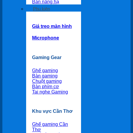
Bàn nâng hạ
Phụ kiện
Giá treo màn hình
Microphone
Gaming Gear
Ghế gaming
Bàn gaming
Chuột gaming
Bàn phím cơ
Tai nghe Gaming
Khu vực Cần Thơ
Ghế gaming Cần
Thơ