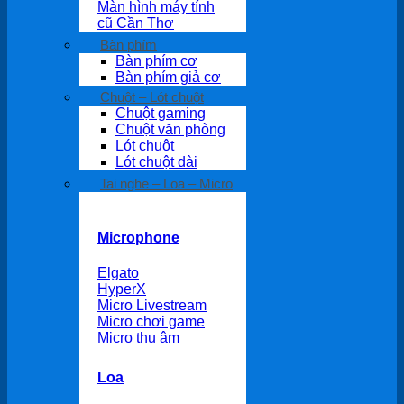
Màn hình máy tính
cũ Cần Thơ
Bàn phím
Bàn phím cơ
Bàn phím giả cơ
Chuột – Lót chuột
Chuột gaming
Chuột văn phòng
Lót chuột
Lót chuột dài
Tai nghe – Loa – Micro
Microphone
Elgato
HyperX
Micro Livestream
Micro chơi game
Micro thu âm
Loa