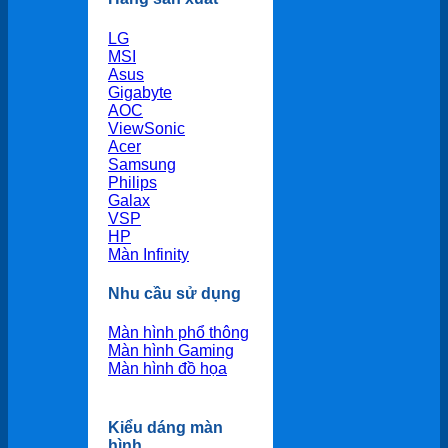
LG
MSI
Asus
Gigabyte
AOC
ViewSonic
Acer
Samsung
Philips
Galax
VSP
HP
Màn Infinity
Nhu cầu sử dụng
Màn hình phổ thông
Màn hình Gaming
Màn hình đồ họa
Kiểu dáng màn
hình