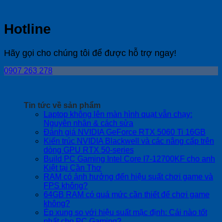
Hotline
Hãy gọi cho chúng tôi để được hỗ trợ ngay!
0907 263 278
Tin tức về sản phẩm
Laptop không lên màn hình quạt vẫn chạy:
No
Nguyên nhân & cách sửa
Comments
No
Đánh giá NVIDIA GeForce RTX 5060 Ti 16GB
on
Com
Kiến trúc NVIDIA Blackwell và các nâng cấp trên
Laptop
on
No
dòng GPU RTX 50-series
không
Đán
Comments
Build PC Gaming Intel Core I7-12700KF cho anh
lên
on
giá
No
Kiệt tại Cần Thơ
màn
Kiến
NVI
Comments
RAM có ảnh hưởng đến hiệu suất chơi game và
on
hình
trúc
GeF
No
FPS không?
Build
quạt
NVIDIA
RTX
Comments
64GB RAM có quá mức cần thiết để chơi game
on
PC
vẫn
Blackwell
506
No
không?
RAM
Gaming
chạy:
và
Ti
Comments
Ép xung so với hiệu suất mặc định: Cái nào tốt
on
có
Intel
Nguyên
các
16G
No
nhất cho PC Gaming?