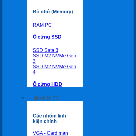
Bộ nhớ (Memory)
RAM PC
Ổ cứng SSD
SSD Sata 3
SSD M2 NVMe Gen
3
SSD M2 NVMe Gen
4
Ổ cứng HDD
Linh kiện PC
Các nhóm linh
kiện chính
VGA - Card màn