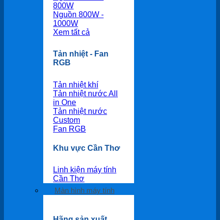
800W
Nguồn 800W -
1000W
Xem tất cả
Tản nhiệt - Fan
RGB
Tản nhiệt khí
Tản nhiệt nước All
in One
Tản nhiệt nước
Custom
Fan RGB
Khu vực Cần Thơ
Linh kiện máy tính
Cần Thơ
Màn hình máy tính
Hãng sản xuất