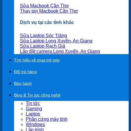
Sửa Macbook Cần Thơ
Thay pin Macbook Cần Thơ
Dịch vụ tại các tỉnh khác
Sửa Laptop Sóc Trăng
Sửa Laptop Long Xuyên, An Giang
Sửa Laptop Rạch Giá
Lắp đặt camera Long Xuyên, An Giang
Tìm hiểu về mua trả góp
Đổi trả hàng
Bảo hành
Blog & Tin tức công nghệ
Tin tức
Gaming
Laptop
Phần cứng máy tính
Windows
Lập trình