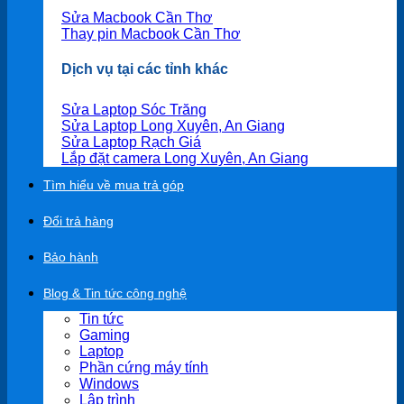
Sửa Macbook Cần Thơ
Thay pin Macbook Cần Thơ
Dịch vụ tại các tỉnh khác
Sửa Laptop Sóc Trăng
Sửa Laptop Long Xuyên, An Giang
Sửa Laptop Rạch Giá
Lắp đặt camera Long Xuyên, An Giang
Tìm hiểu về mua trả góp
Đổi trả hàng
Bảo hành
Blog & Tin tức công nghệ
Tin tức
Gaming
Laptop
Phần cứng máy tính
Windows
Lập trình