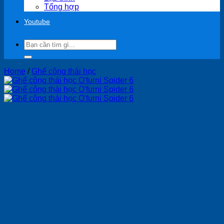
Tổng hợp
Youtube
Search
for:
Home
/
Ghế công thái học