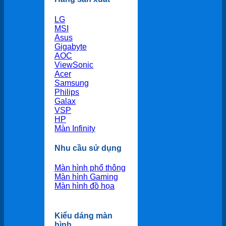
LG
MSI
Asus
Gigabyte
AOC
ViewSonic
Acer
Samsung
Philips
Galax
VSP
HP
Màn Infinity
Nhu cầu sử dụng
Màn hình phổ thông
Màn hình Gaming
Màn hình đồ họa
Kiểu dáng màn
hình