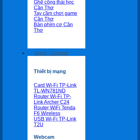
Ghế công thái học
Cần Thơ
Tay cầm chơi game
Cần Thơ
Bàn phím cơ Cần
Thơ
Mạng – Camera
Thiết bị mạng
Card Wi-Fi TP-Link
TL-WN781ND
Router Wi-Fi TP-
Link Archer C24
Router WiFi Tenda
F6 Wireless
USB Wi-Fi TP-Link
T2U
Webcam