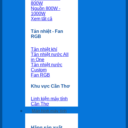
800W
Nguồn 800W -
1000W
Xem tất cả
Tản nhiệt - Fan
RGB
Tản nhiệt khí
Tản nhiệt nước All
in One
Tản nhiệt nước
Custom
Fan RGB
Khu vực Cần Thơ
Linh kiện máy tính
Cần Thơ
Màn hình máy tính
Hãng sản xuất