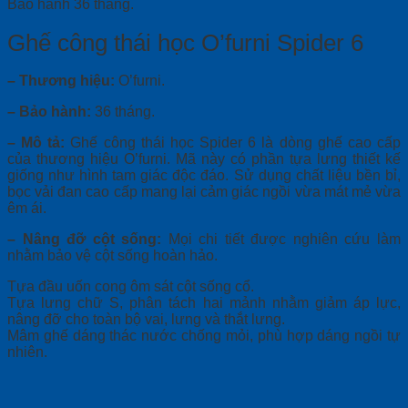
Bảo hành 36 tháng.
Ghế công thái học O’furni Spider 6
– Thương hiệu:
O’furni.
– Bảo hành:
36 tháng.
– Mô tả:
Ghế công thái học Spider 6 là dòng ghế cao cấp
của thương hiệu O’furni. Mã này có phần tựa lưng thiết kế
giống như hình tam giác độc đáo. Sử dụng chất liệu bền bỉ,
bọc vải đan cao cấp mang lại cảm giác ngồi vừa mát mẻ vừa
êm ái.
– Nâng đỡ cột sống:
Mọi chi tiết được nghiên cứu làm
nhằm bảo vệ cột sống hoàn hảo.
Tựa đầu uốn cong ôm sát cột sống cổ.
Tựa lưng chữ S, phân tách hai mảnh nhằm giảm áp lực,
nâng đỡ cho toàn bộ vai, lưng và thắt lưng.
Mâm ghế dáng thác nước chống mỏi, phù hợp dáng ngồi tự
nhiên.