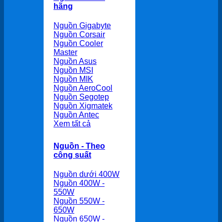
hãng
Nguồn Gigabyte
Nguồn Corsair
Nguồn Cooler
Master
Nguồn Asus
Nguồn MSI
Nguồn MIK
Nguồn AeroCool
Nguồn Segotep
Nguồn Xigmatek
Nguồn Antec
Xem tất cả
Nguồn - Theo
công suất
Nguồn dưới 400W
Nguồn 400W -
550W
Nguồn 550W -
650W
Nguồn 650W -