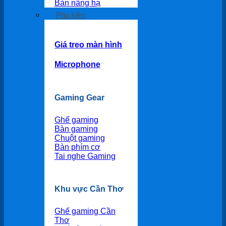
Bàn nâng hạ
Phụ kiện
Giá treo màn hình
Microphone
Gaming Gear
Ghế gaming
Bàn gaming
Chuột gaming
Bàn phím cơ
Tai nghe Gaming
Khu vực Cần Thơ
Ghế gaming Cần
Thơ