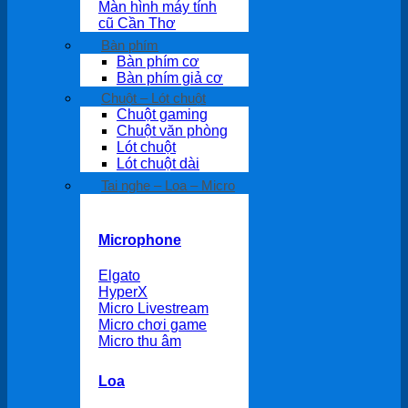
Màn hình máy tính
cũ Cần Thơ
Bàn phím
Bàn phím cơ
Bàn phím giả cơ
Chuột – Lót chuột
Chuột gaming
Chuột văn phòng
Lót chuột
Lót chuột dài
Tai nghe – Loa – Micro
Microphone
Elgato
HyperX
Micro Livestream
Micro chơi game
Micro thu âm
Loa