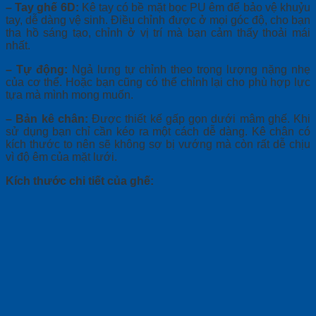
– Tay ghế 6D:
Kê tay có bề mặt bọc PU êm để bảo vệ khuỷu
tay, dễ dàng vệ sinh. Điều chỉnh được ở mọi góc độ, cho bạn
tha hồ sáng tạo, chỉnh ở vị trí mà bạn cảm thấy thoải mái
nhất.
– Tự động:
Ngả lưng tự chỉnh theo trọng lượng nặng nhẹ
của cơ thể. Hoặc bạn cũng có thể chỉnh lại cho phù hợp lực
tựa mà mình mong muốn.
– Bản kê chân:
Được thiết kế gấp gọn dưới mâm ghế. Khi
sử dụng bạn chỉ cần kéo ra một cách dễ dàng. Kê chân có
kích thước to nên sẽ không sợ bị vướng mà còn rất dễ chịu
vì độ êm của mặt lưới.
Kích thước chi tiết của ghế: