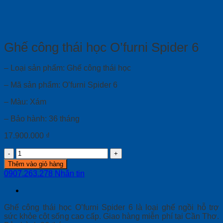
Ghế công thái học O’furni Spider 6
– Loại sản phẩm: Ghế công thái học
– Mã sản phẩm: O’furni Spider 6
– Màu: Xám
– Bảo hành: 36 tháng
17.900.000
₫
Ghế
công
Thêm vào giỏ hàng
thái
0907.263.278
Nhắn tin
học
O'furni
Spider
6
Ghế công thái học O’furni Spider 6 là loại ghế ngồi hỗ trợ
quantity
sức khỏe cột sống cao cấp. Giao hàng miễn phí tại Cần Thơ.