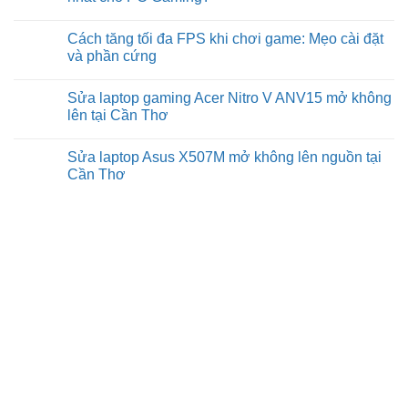
Cần
suất
RAM
Thơ
chơi
có
No
game
quá
Comments
Cách tăng tối đa FPS khi chơi game: Mẹo cài đặt
và
mức
on
FPS
cần
Ép
và phần cứng
không?
thiết
xung
để
so
No
chơi
với
Comments
Sửa laptop gaming Acer Nitro V ANV15 mở không
game
hiệu
on
không?
suất
Cách
lên tại Cần Thơ
mặc
tăng
định:
tối
No
Cái
đa
Comments
Sửa laptop Asus X507M mở không lên nguồn tại
nào
FPS
on
tốt
khi
Sửa
Cần Thơ
nhất
chơi
laptop
cho
game:
gaming
No
PC
Mẹo
Acer
Comments
Gaming?
cài
Nitro
on
đặt
V
Sửa
và
ANV15
laptop
phần
mở
Asus
cứng
không
X507M
lên
mở
tại
không
Cần
lên
Thơ
nguồn
tại
Cần
Thơ