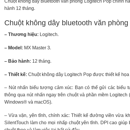
Chuột không dây bluetooth văn phòng Logitech Pop chính hã
hành 12 tháng.
Chuột không dây bluetooth văn phòng
– Thương hiệu:
Logitech
.
– Model:
MX Master 3.
– Bảo hành:
12 tháng.
– Thiết kế:
Chuột không dây Logitech Pop được thiết kế họa ti
– Nút nhấn biểu tượng cảm xúc: Bạn có thể gửi các biểu t
thông qua nút nhấn ngay trên chuột và phần mềm Logitech 
Windows® và macOS).
– Vừa vặn, yên tĩnh, chính xác: Thiết kế đường viền vừa kh
SilentTouch làm cho mọi nhấp chuột yên tĩnh. DPI cao giúp 
chuột theo và làm việc tại bất cứ đâu.