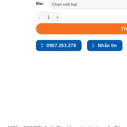
Màu
Chuột không dây bluetooth văn phòng Logitec
Th
0907.263.278
Nhắn tin