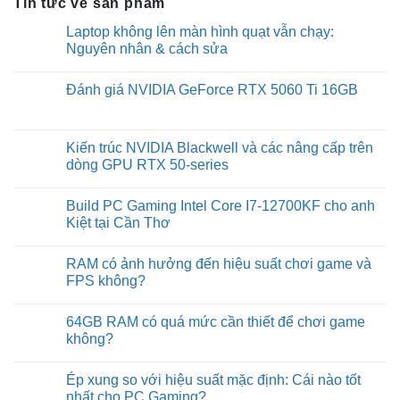
Tin tức về sản phẩm
Laptop không lên màn hình quạt vẫn chạy:
Nguyên nhân & cách sửa
No
Comments
Đánh giá NVIDIA GeForce RTX 5060 Ti 16GB
on
Laptop
No
không
Comments
lên
on
màn
Đánh
Kiến trúc NVIDIA Blackwell và các nâng cấp trên
hình
giá
quạt
dòng GPU RTX 50-series
NVIDIA
vẫn
GeForce
chạy:
No
RTX
Nguyên
Comments
5060
Build PC Gaming Intel Core I7-12700KF cho anh
nhân
on
Ti
&
Kiến
Kiệt tại Cần Thơ
16GB
cách
trúc
sửa
NVIDIA
No
Blackwell
Comments
RAM có ảnh hưởng đến hiệu suất chơi game và
và
on
các
Build
FPS không?
nâng
PC
cấp
Gaming
No
trên
Intel
Comments
64GB RAM có quá mức cần thiết để chơi game
dòng
Core
on
GPU
I7-
RAM
không?
RTX
12700KF
có
50-
cho
ảnh
No
series
anh
hưởng
Comments
Ép xung so với hiệu suất mặc định: Cái nào tốt
Kiệt
đến
on
tại
hiệu
64GB
nhất cho PC Gaming?