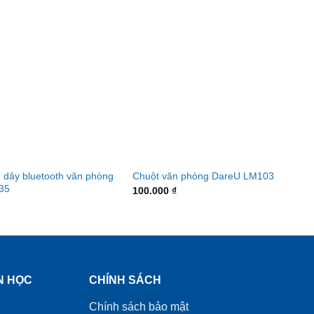
 dây bluetooth văn phòng
Chuột văn phòng DareU LM103
35
100.000
₫
N HỌC
CHÍNH SÁCH
Chính sách bảo mật