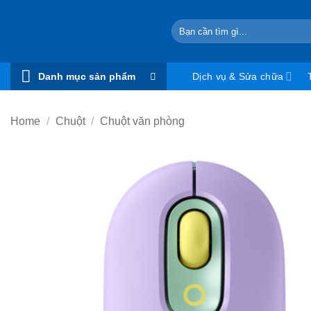
Skip
to
Search
for:
content
Danh mục sản phẩm
Dịch vụ & Sửa chữa
Home
/
Chuột
/
Chuột văn phòng