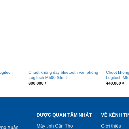
ogitech
Chuột không dây bluetooth văn phòng
Chuột không
Logitech M590 Silent
Logitech M5
690.000
₫
440.000
₫
ĐƯỢC QUAN TÂM NHẤT
VỀ KÊNH TI
Máy tính Cần Thơ
Giới thiệu
ờng Xuân