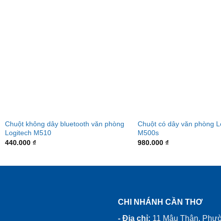
Chuột không dây bluetooth văn phòng
Chuột có dây văn phòng L
Logitech M510
M500s
440.000
₫
980.000
₫
CHI NHÁNH CẦN THƠ
- Địa chỉ:
11 Mậu Thân, Phư