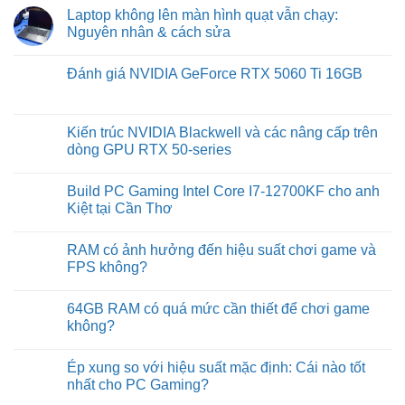
Laptop không lên màn hình quạt vẫn chạy:
Nguyên nhân & cách sửa
No
Comments
Đánh giá NVIDIA GeForce RTX 5060 Ti 16GB
on
Laptop
No
không
Comments
lên
on
màn
Đánh
Kiến trúc NVIDIA Blackwell và các nâng cấp trên
hình
giá
quạt
dòng GPU RTX 50-series
NVIDIA
vẫn
GeForce
chạy:
No
RTX
Nguyên
Comments
5060
Build PC Gaming Intel Core I7-12700KF cho anh
nhân
on
Ti
&
Kiến
Kiệt tại Cần Thơ
16GB
cách
trúc
sửa
NVIDIA
No
Blackwell
Comments
RAM có ảnh hưởng đến hiệu suất chơi game và
và
on
các
Build
FPS không?
nâng
PC
cấp
Gaming
No
trên
Intel
Comments
64GB RAM có quá mức cần thiết để chơi game
dòng
Core
on
GPU
I7-
RAM
không?
RTX
12700KF
có
50-
cho
ảnh
No
series
anh
hưởng
Comments
Ép xung so với hiệu suất mặc định: Cái nào tốt
Kiệt
đến
on
tại
hiệu
64GB
nhất cho PC Gaming?
Cần
suất
RAM
Thơ
chơi
có
No