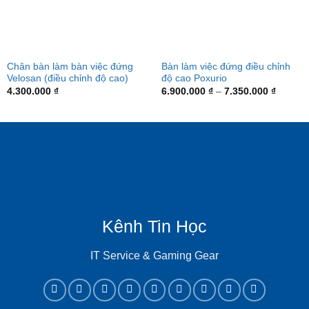
Chân bàn làm bàn việc đứng
Bàn làm việc đứng điều chỉnh
Velosan (điều chỉnh độ cao)
độ cao Poxurio
Price
4.300.000
₫
6.900.000
₫
–
7.350.000
₫
range:
6.900.0
through
7.350.0
Kênh Tin Học
IT Service & Gaming Gear