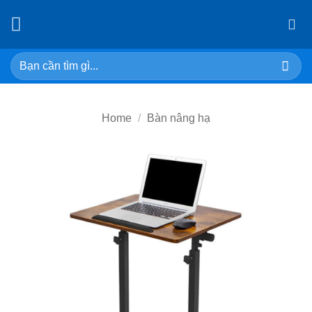
Skip
to
content
Search
for:
Home
/
Bàn nâng hạ