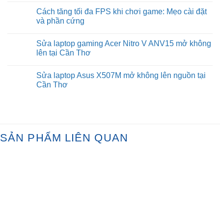
game
quá
Comments
Cách tăng tối đa FPS khi chơi game: Mẹo cài đặt
và
mức
on
FPS
cần
Ép
và phần cứng
không?
thiết
xung
để
so
No
chơi
với
Comments
Sửa laptop gaming Acer Nitro V ANV15 mở không
game
hiệu
on
không?
suất
Cách
lên tại Cần Thơ
mặc
tăng
định:
tối
No
Cái
đa
Comments
Sửa laptop Asus X507M mở không lên nguồn tại
nào
FPS
on
tốt
khi
Sửa
Cần Thơ
nhất
chơi
laptop
cho
game:
gaming
No
PC
Mẹo
Acer
Comments
Gaming?
cài
Nitro
on
đặt
V
Sửa
và
ANV15
laptop
phần
mở
Asus
cứng
không
X507M
SẢN PHẨM LIÊN QUAN
lên
mở
tại
không
Cần
lên
Thơ
nguồn
tại
Cần
Thơ