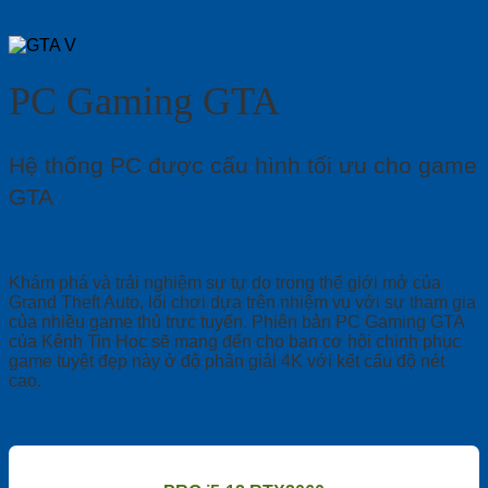
PC Gaming GTA
Hệ thống PC được cấu hình tối ưu cho game
GTA
Khám phá và trải nghiệm sự tự do trong thế giới mở của
Grand Theft Auto, lối chơi dựa trên nhiệm vụ với sự tham gia
của nhiều game thủ trực tuyến. Phiên bản PC Gaming GTA
của Kênh Tin Học sẽ mang đến cho bạn cơ hội chinh phục
game tuyệt đẹp này ở độ phân giải 4K với kết cấu độ nét
cao.