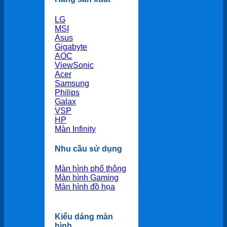
LG
MSI
Asus
Gigabyte
AOC
ViewSonic
Acer
Samsung
Philips
Galax
VSP
HP
Màn Infinity
Nhu cầu sử dụng
Màn hình phổ thông
Màn hình Gaming
Màn hình đồ họa
Kiểu dáng màn
hình