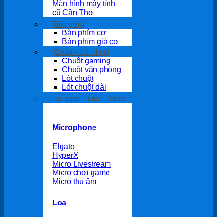
Màn hình máy tính
cũ Cần Thơ
Bàn phím
Bàn phím cơ
Bàn phím giả cơ
Chuột – Lót chuột
Chuột gaming
Chuột văn phòng
Lót chuột
Lót chuột dài
Tai nghe – Loa – Micro
Microphone
Elgato
HyperX
Micro Livestream
Micro chơi game
Micro thu âm
Loa