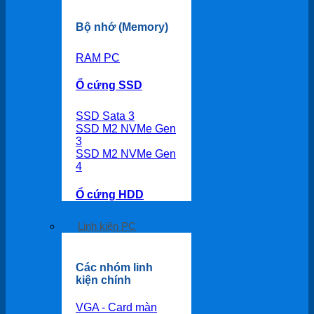
Bộ nhớ (Memory)
RAM PC
Ổ cứng SSD
SSD Sata 3
SSD M2 NVMe Gen
3
SSD M2 NVMe Gen
4
Ổ cứng HDD
Linh kiện PC
Các nhóm linh
kiện chính
VGA - Card màn