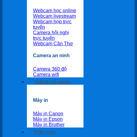
Webcam học online
Webcam livestream
Webcam họp trực
tuyến
Camera hội nghị
trực tuyến
Webcam Cần Thơ
Camera an ninh
Camera 360 độ
Camera wifi
Thiết bị văn phòng
Máy in
Máy in Canon
Máy in Epson
Máy in Brother
Phần mềm