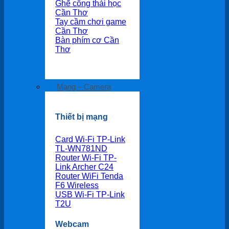
Ghế công thái học
Cần Thơ
Tay cầm chơi game
Cần Thơ
Bàn phím cơ Cần
Thơ
Mạng – Camera
Thiết bị mạng
Card Wi-Fi TP-Link
TL-WN781ND
Router Wi-Fi TP-
Link Archer C24
Router WiFi Tenda
F6 Wireless
USB Wi-Fi TP-Link
T2U
Webcam