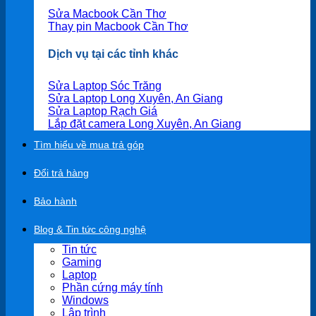
Sửa Macbook Cần Thơ
Thay pin Macbook Cần Thơ
Dịch vụ tại các tỉnh khác
Sửa Laptop Sóc Trăng
Sửa Laptop Long Xuyên, An Giang
Sửa Laptop Rạch Giá
Lắp đặt camera Long Xuyên, An Giang
Tìm hiểu về mua trả góp
Đổi trả hàng
Bảo hành
Blog & Tin tức công nghệ
Tin tức
Gaming
Laptop
Phần cứng máy tính
Windows
Lập trình