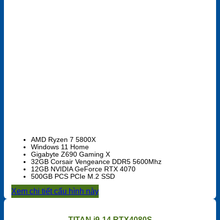
AMD Ryzen 7 5800X
Windows 11 Home
Gigabyte Z690 Gaming X
32GB Corsair Vengeance DDR5 5600Mhz
12GB NVIDIA GeForce RTX 4070
500GB PCS PCIe M.2 SSD
Xem chi tiết cấu hình này
TITAN i9-14 RTX4080S