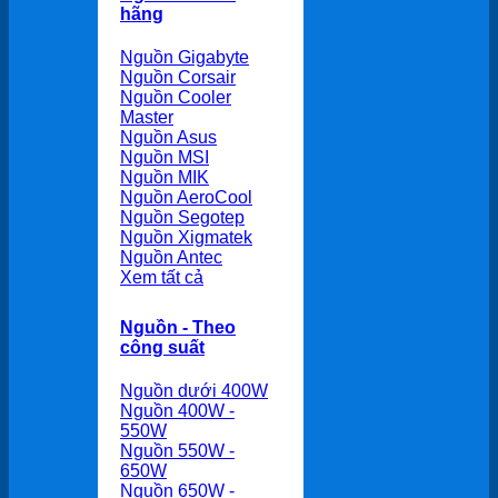
hãng
Nguồn Gigabyte
Nguồn Corsair
Nguồn Cooler
Master
Nguồn Asus
Nguồn MSI
Nguồn MIK
Nguồn AeroCool
Nguồn Segotep
Nguồn Xigmatek
Nguồn Antec
Xem tất cả
Nguồn - Theo
công suất
Nguồn dưới 400W
Nguồn 400W -
550W
Nguồn 550W -
650W
Nguồn 650W -