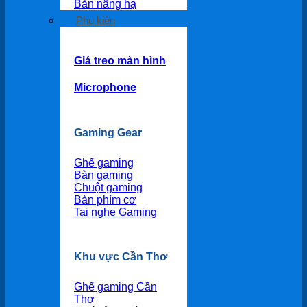
Bàn nâng hạ
Phụ kiện
Giá treo màn hình
Microphone
Gaming Gear
Ghế gaming
Bàn gaming
Chuột gaming
Bàn phím cơ
Tai nghe Gaming
Khu vực Cần Thơ
Ghế gaming Cần
Thơ