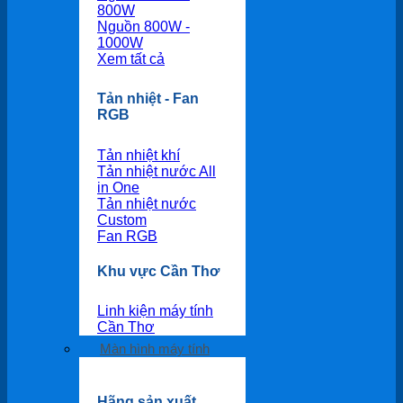
800W
Nguồn 800W -
1000W
Xem tất cả
Tản nhiệt - Fan
RGB
Tản nhiệt khí
Tản nhiệt nước All
in One
Tản nhiệt nước
Custom
Fan RGB
Khu vực Cần Thơ
Linh kiện máy tính
Cần Thơ
Màn hình máy tính
Hãng sản xuất