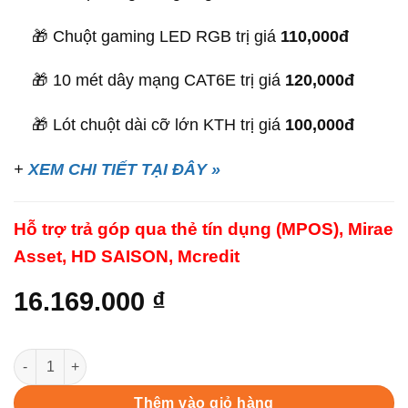
🎁 Chuột gaming LED RGB trị giá
110,000đ
🎁 10 mét dây mạng CAT6E trị giá
120,000đ
🎁 Lót chuột dài cỡ lớn KTH trị giá
100,000đ
+
XEM CHI TIẾT TẠI ĐÂY »
Hỗ trợ trả góp qua thẻ tín dụng (MPOS), Mirae
Asset, HD SAISON, Mcredit
16.169.000
₫
PC Gaming KTH PRO i5-13 RTX3070 quantity
Thêm vào giỏ hàng