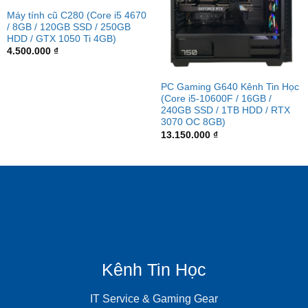
Máy tính cũ C280 (Core i5 4670
/ 8GB / 120GB SSD / 250GB
HDD / GTX 1050 Ti 4GB)
4.500.000
₫
PC Gaming G640 Kênh Tin Học
(Core i5-10600F / 16GB /
240GB SSD / 1TB HDD / RTX
3070 OC 8GB)
13.150.000
₫
Kênh Tin Học
IT Service & Gaming Gear