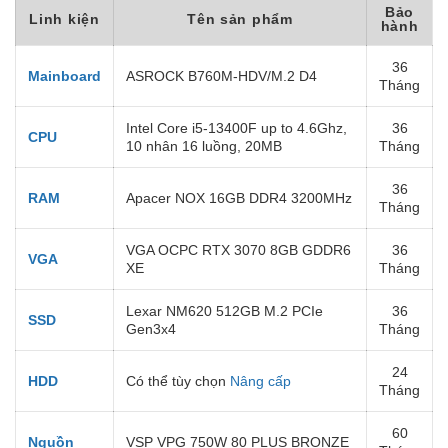
Bảo
Linh kiện
Tên sản phẩm
hành
36
Mainboard
ASROCK B760M-HDV/M.2 D4
Tháng
Intel Core i5-13400F up to 4.6Ghz,
36
CPU
10 nhân 16 luồng, 20MB
Tháng
36
RAM
Apacer NOX 16GB DDR4 3200MHz
Tháng
VGA OCPC RTX 3070 8GB GDDR6
36
VGA
XE
Tháng
Lexar NM620 512GB M.2 PCIe
36
SSD
Gen3x4
Tháng
24
HDD
Có thể tùy chọn
Nâng cấp
Tháng
60
Nguồn
VSP VPG 750W 80 PLUS BRONZE