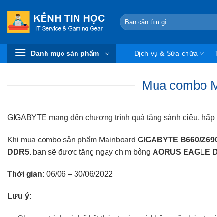
Skip
to
Search
for:
content
Danh mục sản phẩm
Dịch vụ & Sửa chữa
Mua combo M
GIGABYTE mang đến chương trình quà tặng sành điệu, hấp d
Khi mua combo sản phẩm Mainboard
GIGABYTE B660/Z690
DDR5
, bạn sẽ được tặng ngay chim bông
AORUS EAGLE 
Thời gian:
06/06 – 30/06/2022
Lưu ý: