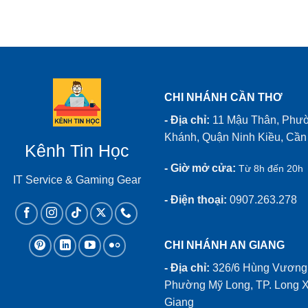
CHI NHÁNH CẦN THƠ
- Địa chỉ:
11 Mậu Thân, Phư
Khánh, Quận Ninh Kiều, Cần
Kênh Tin Học
- Giờ mở cửa:
Từ 8h đến 20h
IT Service & Gaming Gear
- Điện thoại:
0907.263.278
CHI NHÁNH AN GIANG
- Địa chỉ:
326/6 Hùng Vương,
Phường Mỹ Long, TP. Long X
Giang