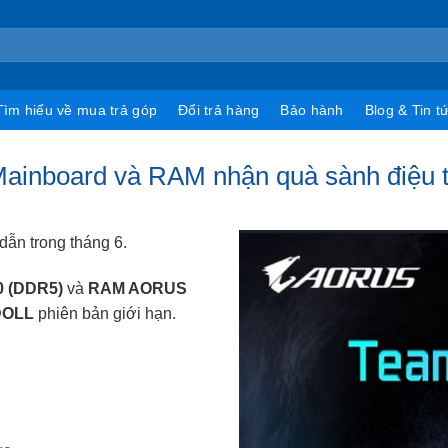
Tìm hiểu về mua trả góp
Đổi trả hàng
Bảo hành
Blog & Tin t
ainboard và RAM nhận quà sành điệu
ẫn trong tháng 6.
 (DDR5)
và
RAM AORUS
DOLL
phiên bản giới hạn.