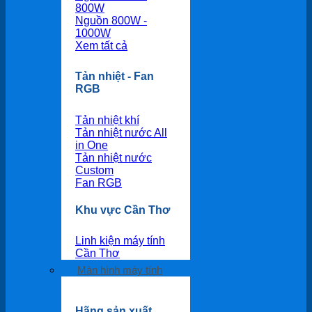
800W
Nguồn 800W -
1000W
Xem tất cả
Tản nhiệt - Fan
RGB
Tản nhiệt khí
Tản nhiệt nước All
in One
Tản nhiệt nước
Custom
Fan RGB
Khu vực Cần Thơ
Linh kiện máy tính
Cần Thơ
Màn hình máy tính
Hãng sản xuất