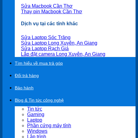
Sửa Macbook Cần Thơ
Thay pin Macbook Cần Thơ
Dịch vụ tại các tỉnh khác
Sửa Laptop Sóc Trăng
Sửa Laptop Long Xuyên, An Giang
Sửa Laptop Rạch Giá
Lắp đặt camera Long Xuyên, An Giang
Tìm hiểu về mua trả góp
Đổi trả hàng
Bảo hành
Blog & Tin tức công nghệ
Tin tức
Gaming
Laptop
Phần cứng máy tính
Windows
Lập trình