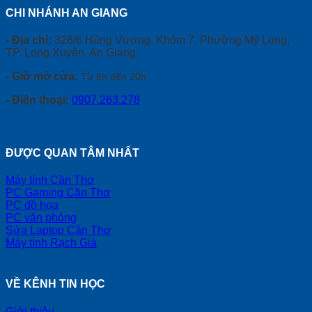
CHI NHÁNH AN GIANG
- Địa chỉ:
326/6 Hùng Vương, Khóm 7, Phường Mỹ Long,
TP. Long Xuyên, An Giang
- Giờ mở cửa:
Từ 8h đến 20h
- Điện thoại:
0907.263.278
ĐƯỢC QUAN TÂM NHẤT
Máy tính Cần Thơ
PC Gaming Cần Thơ
PC đồ họa
PC văn phòng
Sửa Laptop Cần Thơ
Máy tính Rạch Giá
VỀ KÊNH TIN HỌC
Giới thiệu