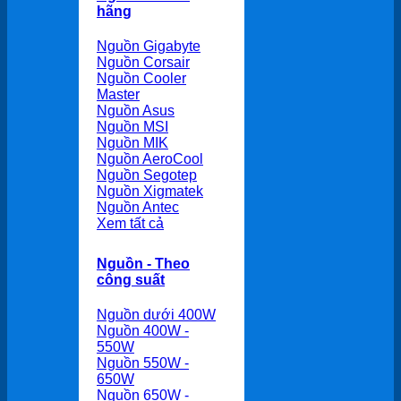
hãng
Nguồn Gigabyte
Nguồn Corsair
Nguồn Cooler
Master
Nguồn Asus
Nguồn MSI
Nguồn MIK
Nguồn AeroCool
Nguồn Segotep
Nguồn Xigmatek
Nguồn Antec
Xem tất cả
Nguồn - Theo
công suất
Nguồn dưới 400W
Nguồn 400W -
550W
Nguồn 550W -
650W
Nguồn 650W -