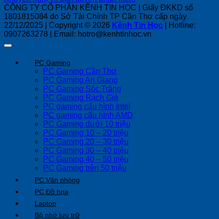
CÔNG TY CỔ PHẦN KÊNH TIN HỌC | Giấy ĐKKD số
1801815084 do Sở Tài Chính TP Cần Thơ cấp ngày
22/12/2025 | Copyright © 2026
Kênh Tin Học
| Hotline:
0907263278 | Email: hotro@kenhtinhoc.vn
PC Gaming
PC Gaming Cần Thơ
PC Gaming An Giang
PC Gaming Sóc Trăng
PC Gaming Rạch Giá
PC gaming cấu hình Intel
PC gaming cấu hình AMD
PC Gaming dưới 10 triệu
PC Gaming 10 – 20 triệu
PC Gaming 20 – 30 triệu
PC Gaming 30 – 40 triệu
PC Gaming 40 – 50 triệu
PC Gaming trên 50 triệu
PC Văn phòng
PC Đồ họa
Laptop
Bộ nhớ lưu trữ