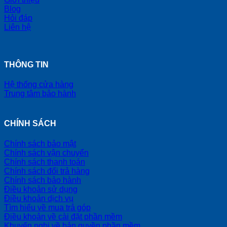
Blog
Hỏi đáp
Liên hệ
THÔNG TIN
Hệ thống cửa hàng
Trung tâm bảo hành
CHÍNH SÁCH
Chính sách bảo mật
Chính sách vận chuyển
Chính sách thanh toán
Chính sách đổi trả hàng
Chính sách bảo hành
Điều khoản sử dụng
Điều khoản dịch vụ
Tìm hiểu về mua trả góp
Điều khoản về cài đặt phần mềm
Khuyến nghị về bản quyền phần mềm