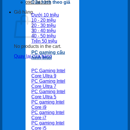
Cấu hình theo giá
0907 263 278
Giỏ hàng
Dưới 10 triệu
10 - 20 triệu
20 - 30 triệu
30 - 40 triệu
40 - 50 triệu
Trên 50 triệu
No products in the cart.
PC gaming cấu
Quay lại cửa hàng
hình Intel
PC Gaming Intel
Core Ultra 9
PC Gaming Intel
Core Ultra 7
PC Gaming Intel
Core Ultra 5
PC gaming Intel
Core i9
PC gaming Intel
Core i7
PC gaming Intel
Core i5