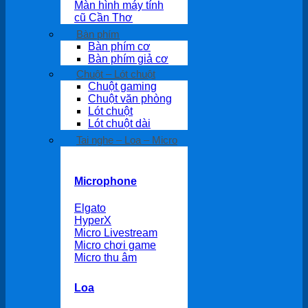
Màn hình máy tính
cũ Cần Thơ
Bàn phím
Bàn phím cơ
Bàn phím giả cơ
Chuột – Lót chuột
Chuột gaming
Chuột văn phòng
Lót chuột
Lót chuột dài
Tai nghe – Loa – Micro
Microphone
Elgato
HyperX
Micro Livestream
Micro chơi game
Micro thu âm
Loa