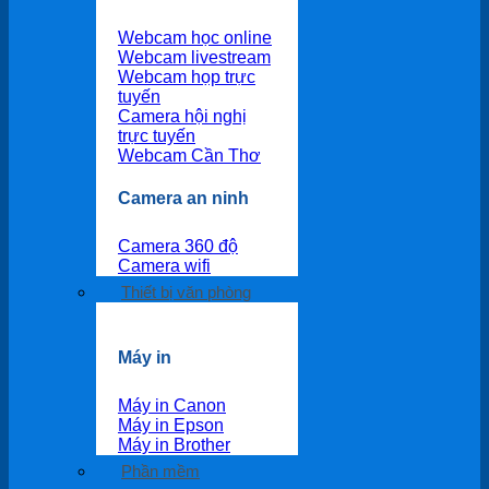
Webcam học online
Webcam livestream
Webcam họp trực
tuyến
Camera hội nghị
trực tuyến
Webcam Cần Thơ
Camera an ninh
Camera 360 độ
Camera wifi
Thiết bị văn phòng
Máy in
Máy in Canon
Máy in Epson
Máy in Brother
Phần mềm