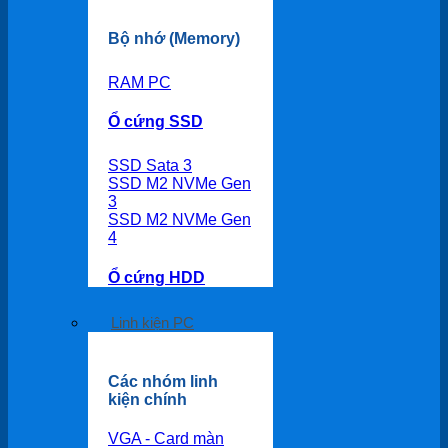
Bộ nhớ (Memory)
RAM PC
Ổ cứng SSD
SSD Sata 3
SSD M2 NVMe Gen
3
SSD M2 NVMe Gen
4
Ổ cứng HDD
Linh kiện PC
Các nhóm linh
kiện chính
VGA - Card màn