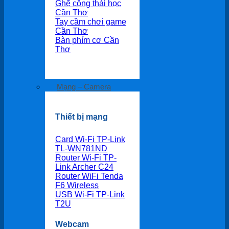
Ghế công thái học
Cần Thơ
Tay cầm chơi game
Cần Thơ
Bàn phím cơ Cần
Thơ
Mạng – Camera
Thiết bị mạng
Card Wi-Fi TP-Link
TL-WN781ND
Router Wi-Fi TP-
Link Archer C24
Router WiFi Tenda
F6 Wireless
USB Wi-Fi TP-Link
T2U
Webcam