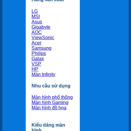
LG
MSI
Asus
Gigabyte
AOC
ViewSonic
Acer
Samsung
Philips
Galax
VSP
HP
Màn Infinity
Nhu cầu sử dụng
Màn hình phổ thông
Màn hình Gaming
Màn hình đồ họa
Kiểu dáng màn
hình