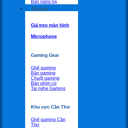
Bàn nâng hạ
Phụ kiện
Giá treo màn hình
Microphone
Gaming Gear
Ghế gaming
Bàn gaming
Chuột gaming
Bàn phím cơ
Tai nghe Gaming
Khu vực Cần Thơ
Ghế gaming Cần
Thơ