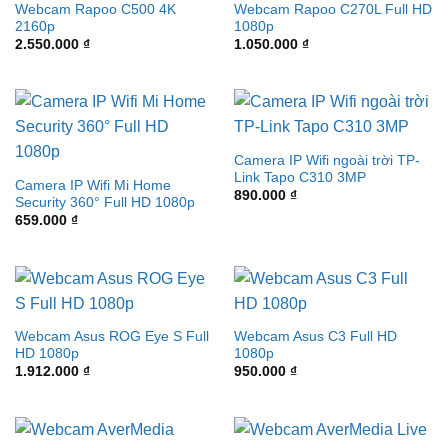
Webcam Rapoo C500 4K
Webcam Rapoo C270L Full HD
2160p
1080p
2.550.000
₫
1.050.000
₫
Camera IP Wifi ngoài trời TP-
Link Tapo C310 3MP
Camera IP Wifi Mi Home
890.000
₫
Security 360° Full HD 1080p
659.000
₫
Webcam Asus ROG Eye S Full
Webcam Asus C3 Full HD
HD 1080p
1080p
1.912.000
₫
950.000
₫