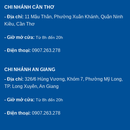
CHI NHÁNH CẦN THƠ
- Địa chỉ:
11 Mậu Thân, Phường Xuân Khánh, Quận Ninh
Kiều, Cần Thơ
- Giờ mở cửa:
Từ 8h đến 20h
- Điện thoại:
0907.263.278
CHI NHÁNH AN GIANG
- Địa chỉ:
326/6 Hùng Vương, Khóm 7, Phường Mỹ Long,
TP. Long Xuyên, An Giang
- Giờ mở cửa:
Từ 8h đến 20h
- Điện thoại:
0907.263.278