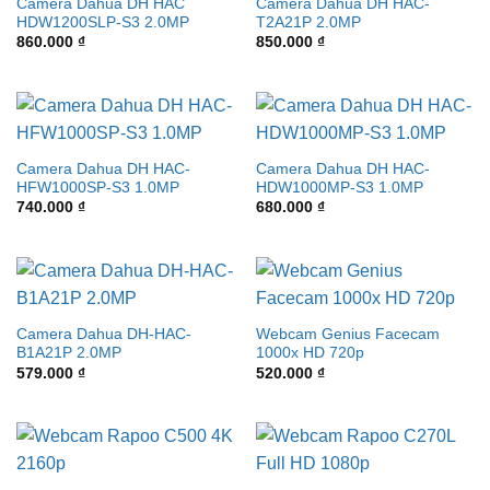
Camera Dahua DH HAC
Camera Dahua DH HAC-
HDW1200SLP-S3 2.0MP
T2A21P 2.0MP
860.000
₫
850.000
₫
Camera Dahua DH HAC-
Camera Dahua DH HAC-
HFW1000SP-S3 1.0MP
HDW1000MP-S3 1.0MP
740.000
₫
680.000
₫
Camera Dahua DH-HAC-
Webcam Genius Facecam
B1A21P 2.0MP
1000x HD 720p
579.000
₫
520.000
₫