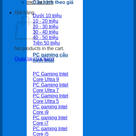
Cấu hình theo giá
0907 263 278
Giỏ hàng
Dưới 10 triệu
10 - 20 triệu
20 - 30 triệu
30 - 40 triệu
40 - 50 triệu
Trên 50 triệu
No products in the cart.
PC gaming cấu
Quay lại cửa hàng
hình Intel
PC Gaming Intel
Core Ultra 9
PC Gaming Intel
Core Ultra 7
PC Gaming Intel
Core Ultra 5
PC gaming Intel
Core i9
PC gaming Intel
Core i7
PC gaming Intel
Core i5