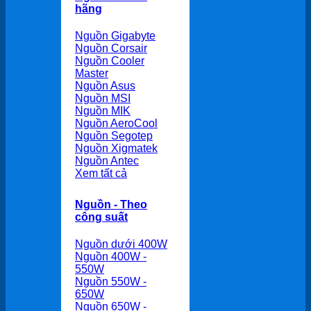
hãng
Nguồn Gigabyte
Nguồn Corsair
Nguồn Cooler
Master
Nguồn Asus
Nguồn MSI
Nguồn MIK
Nguồn AeroCool
Nguồn Segotep
Nguồn Xigmatek
Nguồn Antec
Xem tất cả
Nguồn - Theo
công suất
Nguồn dưới 400W
Nguồn 400W -
550W
Nguồn 550W -
650W
Nguồn 650W -