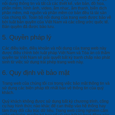
nội dung thông tin và tất cả các thiết kế, văn bản, đồ họa,
phần mềm, hình ảnh, video, âm nhạc, âm thanh, biên dịch
phần mềm, mã nguồn và phần mềm cơ bản đều là tài sản
của chúng tôi. Toàn bộ nội dung của trang web được bảo vệ
bởi luật bản quyền của Việt Nam và các công ước quốc tế.
Bản quyền đã được bảo lưu.
5. Quyền pháp lý
Các điều kiện, điều khoản và nội dung của trang web này
được điều chỉnh bởi luật pháp Việt Nam và Tòa án có thẩm
quyền tại Việt Nam sẽ giải quyết bất kỳ tranh chấp nào phát
sinh từ việc sử dụng trái phép trang web này.
6. Quy định về bảo mật
Trang web của chúng tôi coi trọng việc bảo mật thông tin và
sử dụng các biện pháp tốt nhất bảo vệ thông tin của quý
khách.
Quý khách không được sử dụng bất kỳ chương trình, công
cụ hay hình thức nào khác để can thiệp vào hệ thống hay
làm thay đổi cấu trúc dữ liệu. Trang web cũng nghiêm cấm