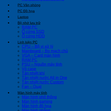
PC Văn phòng
PC Đồ họa
Laptop
Bộ nhớ lưu trữ
RAM PC
Ổ cứng SSD
Ổ cứng HDD
Linh kiện PC
CPU – Bộ vi xử lý
Mainboard – Bo mạch chủ
VGA – Card màn hình
RAM PC
PSU – Nguồn máy tính
Vỏ case
Tản nhiệt khí
Tản nhiệt nước All in One
Tản nhiệt nước Custom
Fan – Quạt
Màn hình máy tính
Màn hình phổ thông
Màn hình gaming
Màn hình đồ họa
Màn hình phẳng