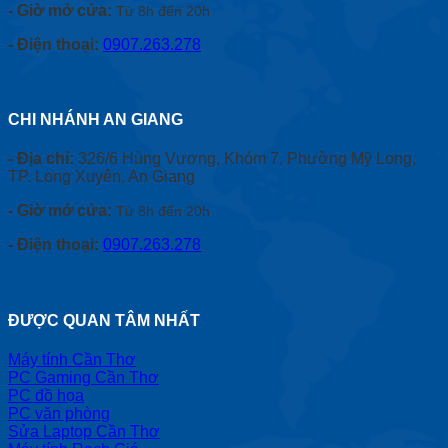
- Giờ mở cửa:
Từ 8h đến 20h
- Điện thoại:
0907.263.278
CHI NHÁNH AN GIANG
- Địa chỉ:
326/6 Hùng Vương, Khóm 7, Phường Mỹ Long,
TP. Long Xuyên, An Giang
- Giờ mở cửa:
Từ 8h đến 20h
- Điện thoại:
0907.263.278
ĐƯỢC QUAN TÂM NHẤT
Máy tính Cần Thơ
PC Gaming Cần Thơ
PC đồ họa
PC văn phòng
Sửa Laptop Cần Thơ