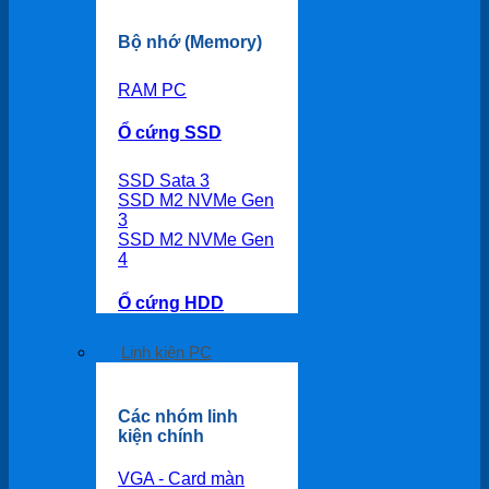
Bộ nhớ (Memory)
RAM PC
Ổ cứng SSD
SSD Sata 3
SSD M2 NVMe Gen
3
SSD M2 NVMe Gen
4
Ổ cứng HDD
Linh kiện PC
Các nhóm linh
kiện chính
VGA - Card màn