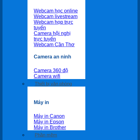
Webcam học online
Webcam livestream
Webcam họp trực
tuyến
Camera hội nghị
trực tuyến
Webcam Cần Thơ
Camera an ninh
Camera 360 độ
Camera wifi
Thiết bị văn phòng
Máy in
Máy in Canon
Máy in Epson
Máy in Brother
Phần mềm