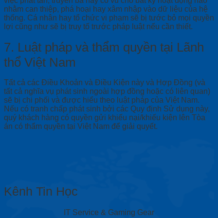
việc phát tán, truyền bá hay cổ vũ cho bất kỳ hoạt động nào
nhằm can thiệp, phá hoại hay xâm nhập vào dữ liệu của hệ
thống. Cá nhân hay tổ chức vi phạm sẽ bị tước bỏ mọi quyền
lợi cũng như sẽ bị truy tố trước pháp luật nếu cần thiết.
7
. Luật pháp và thẩm quyền tại Lãnh
thổ Việt Nam
Tất cả các Điều Khoản và Điều Kiện này và Hợp Đồng (và
tất cả nghĩa vụ phát sinh ngoài hợp đồng hoặc có liên quan)
sẽ bị chi phối và được hiểu theo luật pháp của Việt Nam.
Nếu có tranh chấp phát sinh bởi các Quy định Sử dụng này,
quý khách hàng có quyền gửi khiếu nại/khiếu kiện lên Tòa
án có thẩm quyền tại Việt Nam để giải quyết.
Kênh Tin Học
IT Service & Gaming Gear