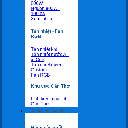
800W
Nguồn 800W -
1000W
Xem tất cả
Tản nhiệt - Fan
RGB
Tản nhiệt khí
Tản nhiệt nước All
in One
Tản nhiệt nước
Custom
Fan RGB
Khu vực Cần Thơ
Linh kiện máy tính
Cần Thơ
Màn hình máy tính
Hãng sản xuất