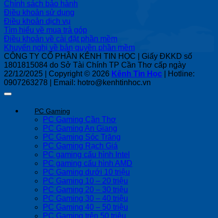
Chính sách bảo hành
Điều khoản sử dụng
Điều khoản dịch vụ
Tìm hiểu về mua trả góp
Điều khoản về cài đặt phần mềm
Khuyến nghị về bản quyền phần mềm
CÔNG TY CỔ PHẦN KÊNH TIN HỌC | Giấy ĐKKD số
1801815084 do Sở Tài Chính TP Cần Thơ cấp ngày
22/12/2025 | Copyright © 2026
Kênh Tin Học
| Hotline:
0907263278 | Email: hotro@kenhtinhoc.vn
PC Gaming
PC Gaming Cần Thơ
PC Gaming An Giang
PC Gaming Sóc Trăng
PC Gaming Rạch Giá
PC gaming cấu hình Intel
PC gaming cấu hình AMD
PC Gaming dưới 10 triệu
PC Gaming 10 – 20 triệu
PC Gaming 20 – 30 triệu
PC Gaming 30 – 40 triệu
PC Gaming 40 – 50 triệu
PC Gaming trên 50 triệu