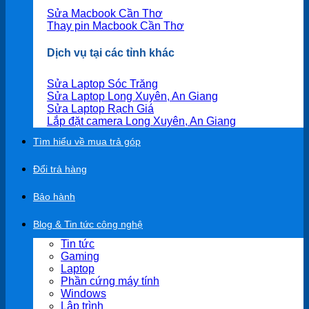
Sửa Macbook Cần Thơ
Thay pin Macbook Cần Thơ
Dịch vụ tại các tỉnh khác
Sửa Laptop Sóc Trăng
Sửa Laptop Long Xuyên, An Giang
Sửa Laptop Rạch Giá
Lắp đặt camera Long Xuyên, An Giang
Tìm hiểu về mua trả góp
Đổi trả hàng
Bảo hành
Blog & Tin tức công nghệ
Tin tức
Gaming
Laptop
Phần cứng máy tính
Windows
Lập trình