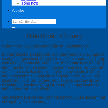
Tổng hợp
Youtube
Search
for:
Điều khoản sử dụng
Chào mừng quý khách hàng đến với kenhtinhoc.vn!
Khi quý khách hàng truy cập vào trang website của chúng tôi
có nghĩa là quý khách đồng ý với các điều khoản này. Trang
web có quyền thay đổi, chỉnh sửa, thêm hoặc lược bỏ bất kỳ
phần nào trong Điều khoản mua bán hàng hóa này, vào bất
cứ lúc nào. Các thay đổi có hiệu lực ngay khi được đăng
trên trang web mà không cần thông báo trước. Và khi quý
khách tiếp tục sử dụng trang web, sau khi các thay đổi về
Điều khoản này được đăng tải, có nghĩa là quý khách chấp
nhận với những thay đổi đó.
Quý khách hàng vui lòng kiểm tra thường xuyên để cập nhật
những thay đổi của chúng tôi.