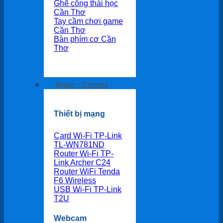
Ghế công thái học
Cần Thơ
Tay cầm chơi game
Cần Thơ
Bàn phím cơ Cần
Thơ
Mạng – Camera
Thiết bị mạng
Card Wi-Fi TP-Link
TL-WN781ND
Router Wi-Fi TP-
Link Archer C24
Router WiFi Tenda
F6 Wireless
USB Wi-Fi TP-Link
T2U
Webcam