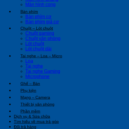
Màn hình cong
Bàn phím
Bàn phím cơ
Bàn phím giả cơ
Chuột – Lót chuột
Chuột gaming
Chuột văn phòng
Lót chuột
Lót chuột dài
Tai nghe – Loa – Micro
Loa
Tai nghe
Tai nghe Gaming
Microphone
Ghế – Bàn
Phụ kiện
Mạng – Camera
Thiết bị văn phòng
Phần mềm
Dịch vụ & Sửa chữa
Tìm hiểu về mua trả góp
Đổi trả hàng