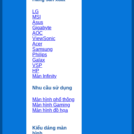
LG
MSI
Asus
Gigabyte
AOC
ViewSonic
Acer
Samsung
Philips
Galax
VSP
HP
Màn Infinity
Nhu cầu sử dụng
Màn hình phổ thông
Màn hình Gaming
Màn hình đồ họa
Kiểu dáng màn
hình