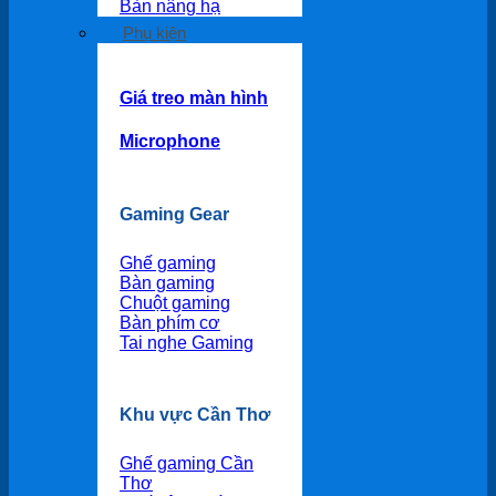
Bàn nâng hạ
Phụ kiện
Giá treo màn hình
Microphone
Gaming Gear
Ghế gaming
Bàn gaming
Chuột gaming
Bàn phím cơ
Tai nghe Gaming
Khu vực Cần Thơ
Ghế gaming Cần
Thơ