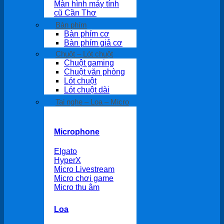
Màn hình máy tính
cũ Cần Thơ
Bàn phím
Bàn phím cơ
Bàn phím giả cơ
Chuột – Lót chuột
Chuột gaming
Chuột văn phòng
Lót chuột
Lót chuột dài
Tai nghe – Loa – Micro
Microphone
Elgato
HyperX
Micro Livestream
Micro chơi game
Micro thu âm
Loa