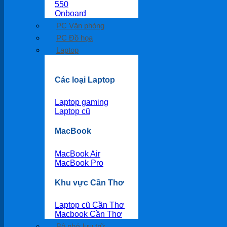
550
Onboard
PC Văn phòng
PC Đồ họa
Laptop
Các loại Laptop
Laptop gaming
Laptop cũ
MacBook
MacBook Air
MacBook Pro
Khu vực Cần Thơ
Laptop cũ Cần Thơ
Macbook Cần Thơ
Bộ nhớ lưu trữ