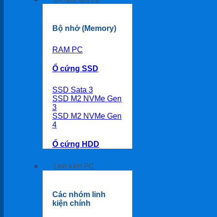
Bộ nhớ (Memory)
RAM PC
Ổ cứng SSD
SSD Sata 3
SSD M2 NVMe Gen
3
SSD M2 NVMe Gen
4
Ổ cứng HDD
Linh kiện PC
Các nhóm linh
kiện chính