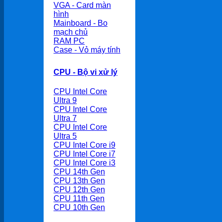
VGA - Card màn
hình
Mainboard - Bo
mạch chủ
RAM PC
Case - Vỏ máy tính
CPU - Bộ vi xử lý
CPU Intel Core
Ultra 9
CPU Intel Core
Ultra 7
CPU Intel Core
Ultra 5
CPU Intel Core i9
CPU Intel Core i7
CPU Intel Core i3
CPU 14th Gen
CPU 13th Gen
CPU 12th Gen
CPU 11th Gen
CPU 10th Gen