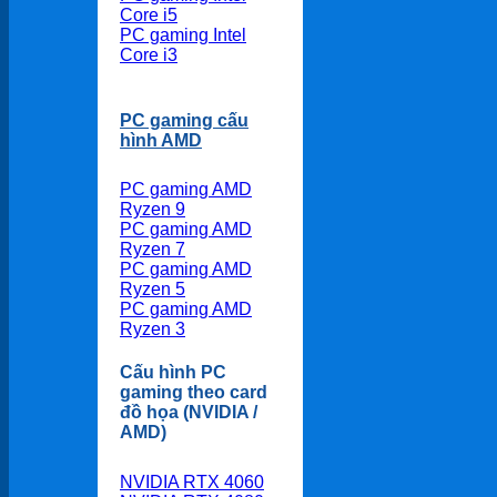
Core i5
PC gaming Intel
Core i3
PC gaming cấu
hình AMD
PC gaming AMD
Ryzen 9
PC gaming AMD
Ryzen 7
PC gaming AMD
Ryzen 5
PC gaming AMD
Ryzen 3
Cấu hình PC
gaming theo card
đồ họa (NVIDIA /
AMD)
NVIDIA RTX 4060