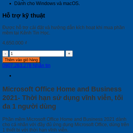
Dành cho Windows và macOS.
Hỗ trợ kỹ thuật
Được hỗ trợ cài đặt và hướng dẫn kích hoạt khi mua phần
mềm tại Kênh Tin Học.
4.650.000
₫
Phần
mềm
Thêm vào giỏ hàng
Microsoft
0907.263.278
Nhắn tin
Office
Home
and
Business
Microsoft Office Home and Business
2021
(vĩnh
2021- Thời hạn sử dụng vĩnh viễn, tối
viễn,
đa 1 người dùng
1
người
dùng,
Phần mềm Microsoft Office Home and Business 2021 dành
1
cho cá nhân với đầy đủ ứng dụng Microsoft Office, dùng trên
thiết
1 thiết bị với thời hạn vĩnh viễn.
bị)