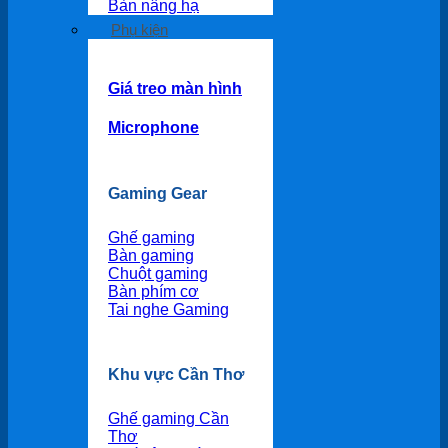
Bàn nâng hạ
Phụ kiện
Giá treo màn hình
Microphone
Gaming Gear
Ghế gaming
Bàn gaming
Chuột gaming
Bàn phím cơ
Tai nghe Gaming
Khu vực Cần Thơ
Ghế gaming Cần
Thơ