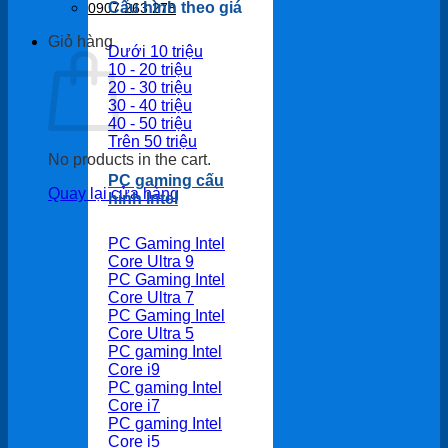
Cấu hình theo giá
0907 263 278
Giỏ hàng
Dưới 10 triệu
10 - 20 triệu
20 - 30 triệu
30 - 40 triệu
40 - 50 triệu
Trên 50 triệu
No products in the cart.
PC gaming cấu
Quay lại cửa hàng
hình Intel
PC Gaming Intel
Core Ultra 9
PC Gaming Intel
Core Ultra 7
PC Gaming Intel
Core Ultra 5
PC gaming Intel
Core i9
PC gaming Intel
Core i7
PC gaming Intel
Core i5