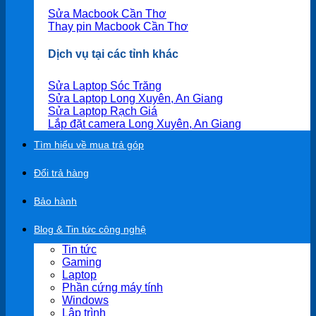
Sửa Macbook Cần Thơ
Thay pin Macbook Cần Thơ
Dịch vụ tại các tỉnh khác
Sửa Laptop Sóc Trăng
Sửa Laptop Long Xuyên, An Giang
Sửa Laptop Rạch Giá
Lắp đặt camera Long Xuyên, An Giang
Tìm hiểu về mua trả góp
Đổi trả hàng
Bảo hành
Blog & Tin tức công nghệ
Tin tức
Gaming
Laptop
Phần cứng máy tính
Windows
Lập trình