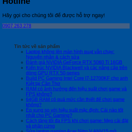
Hotline
Hãy gọi cho chúng tôi để được hỗ trợ ngay!
0907 263 278
Tin tức về sản phẩm
Laptop không lên màn hình quạt vẫn chạy:
No
Nguyên nhân & cách sửa
Comments
No
Đánh giá NVIDIA GeForce RTX 5060 Ti 16GB
on
Com
Kiến trúc NVIDIA Blackwell và các nâng cấp trên
Laptop
on
No
dòng GPU RTX 50-series
không
Đán
Comments
Build PC Gaming Intel Core I7-12700KF cho anh
lên
on
giá
No
Kiệt tại Cần Thơ
màn
Kiến
NVI
Comments
RAM có ảnh hưởng đến hiệu suất chơi game và
on
hình
trúc
GeF
No
FPS không?
Build
quạt
NVIDIA
RTX
Comments
64GB RAM có quá mức cần thiết để chơi game
on
PC
vẫn
Blackwell
506
No
không?
RAM
Gaming
chạy:
và
Ti
Comments
Ép xung so với hiệu suất mặc định: Cái nào tốt
on
có
Intel
Nguyên
các
16G
No
nhất cho PC Gaming?
64GB
ảnh
Core
nhân
nâng
Comments
Cách tăng tối đa FPS khi chơi game: Mẹo cài đặt
RAM
hưởng
I7-
on
&
cấp
No
và phần cứng
có
đến
12700KF
Ép
cách
trên
Comments
Sửa laptop gaming Acer Nitro V ANV15 mở