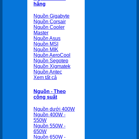
hãng
Nguồn Gigabyte
Nguồn Corsair
Nguồn Cooler
Master
Nguồn Asus
Nguồn MSI
Nguồn MIK
Nguồn AeroCool
Nguồn Segotep
Nguồn Xigmatek
Nguồn Antec
Xem tất cả
Nguồn - Theo
công suất
Nguồn dưới 400W
Nguồn 400W -
550W
Nguồn 550W -
650W
Nguồn 650W -