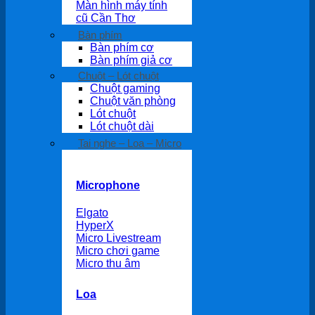
Màn hình máy tính
cũ Cần Thơ
Bàn phím
Bàn phím cơ
Bàn phím giả cơ
Chuột – Lót chuột
Chuột gaming
Chuột văn phòng
Lót chuột
Lót chuột dài
Tai nghe – Loa – Micro
Microphone
Elgato
HyperX
Micro Livestream
Micro chơi game
Micro thu âm
Loa