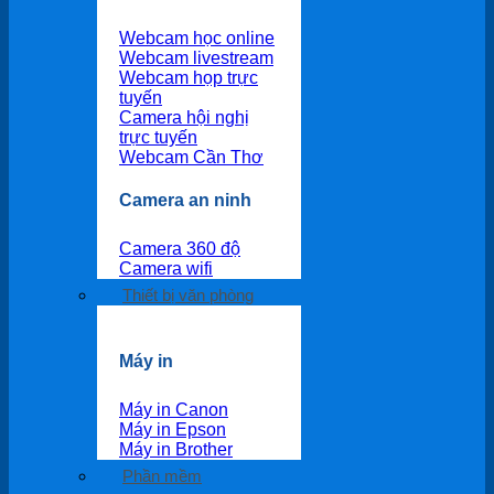
Webcam học online
Webcam livestream
Webcam họp trực
tuyến
Camera hội nghị
trực tuyến
Webcam Cần Thơ
Camera an ninh
Camera 360 độ
Camera wifi
Thiết bị văn phòng
Máy in
Máy in Canon
Máy in Epson
Máy in Brother
Phần mềm