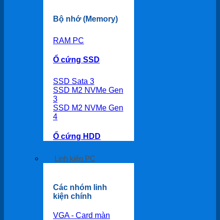
Bộ nhớ (Memory)
RAM PC
Ổ cứng SSD
SSD Sata 3
SSD M2 NVMe Gen
3
SSD M2 NVMe Gen
4
Ổ cứng HDD
Linh kiện PC
Các nhóm linh
kiện chính
VGA - Card màn