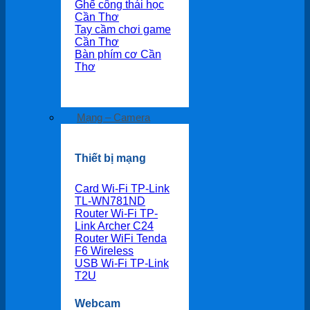
Ghế công thái học
Cần Thơ
Tay cầm chơi game
Cần Thơ
Bàn phím cơ Cần
Thơ
Mạng – Camera
Thiết bị mạng
Card Wi-Fi TP-Link
TL-WN781ND
Router Wi-Fi TP-
Link Archer C24
Router WiFi Tenda
F6 Wireless
USB Wi-Fi TP-Link
T2U
Webcam