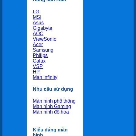
LG
MSI
Asus
Gigabyte
AOC
ViewSonic
Acer
Samsung
Philips
Galax
VSP
HP
Màn Infinity
Nhu cầu sử dụng
Màn hình phổ thông
Màn hình Gaming
Màn hình đồ họa
Kiểu dáng màn
hình