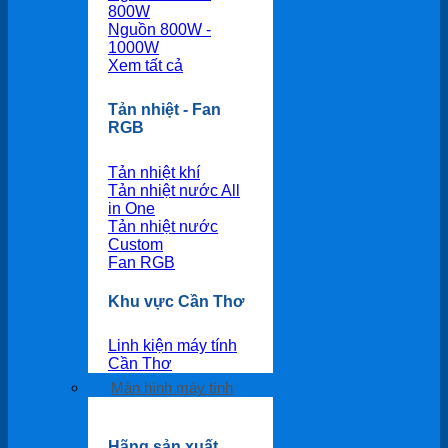
800W
Nguồn 800W -
1000W
Xem tất cả
Tản nhiệt - Fan
RGB
Tản nhiệt khí
Tản nhiệt nước All
in One
Tản nhiệt nước
Custom
Fan RGB
Khu vực Cần Thơ
Linh kiện máy tính
Cần Thơ
Màn hình máy tính
Hãng sản xuất