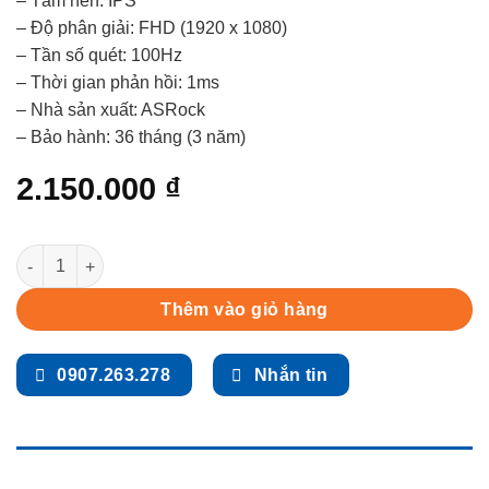
– Tấm nền: IPS
– Độ phân giải: FHD (1920 x 1080)
– Tần số quét: 100Hz
– Thời gian phản hồi: 1ms
– Nhà sản xuất: ASRock
– Bảo hành: 36 tháng (3 năm)
2.150.000
₫
Màn hình ASRock Challenger CL25FF (25 inch - FHD - IPS - 100
Thêm vào giỏ hàng
0907.263.278
Nhắn tin