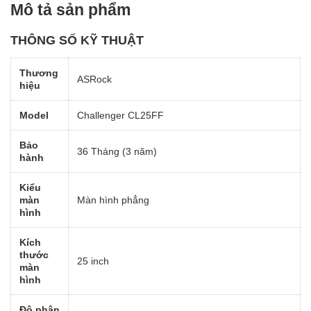
Mô tả sản phẩm
THÔNG SỐ KỸ THUẬT
Thương
ASRock
hiệu
Model
Challenger CL25FF
Bảo
36 Tháng (3 năm)
hành
Kiểu
màn
Màn hình phẳng
hình
Kích
thước
25 inch
màn
hình
Độ phân