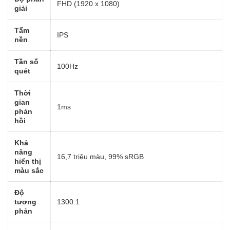
FHD (1920 x 1080)
giải
Tấm
IPS
nền
Tần số
100Hz
quét
Thời
gian
1ms
phản
hồi
Khả
năng
16,7 triệu màu, 99% sRGB
hiển thị
màu sắc
Độ
tương
1300:1
phản