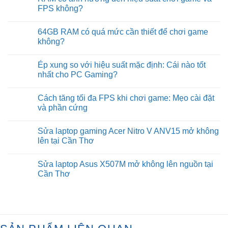
các
Build
FPS không?
nâng
PC
cấp
Gaming
No
trên
Intel
Comments
64GB RAM có quá mức cần thiết để chơi game
dòng
Core
on
GPU
I7-
RAM
không?
RTX
12700KF
có
50-
cho
ảnh
No
series
anh
hưởng
Comments
Ép xung so với hiệu suất mặc định: Cái nào tốt
Kiệt
đến
on
tại
hiệu
64GB
nhất cho PC Gaming?
Cần
suất
RAM
Thơ
chơi
có
No
game
quá
Comments
Cách tăng tối đa FPS khi chơi game: Mẹo cài đặt
và
mức
on
FPS
cần
Ép
và phần cứng
không?
thiết
xung
để
so
No
chơi
với
Comments
Sửa laptop gaming Acer Nitro V ANV15 mở không
game
hiệu
on
không?
suất
Cách
lên tại Cần Thơ
mặc
tăng
định:
tối
No
Cái
đa
Comments
Sửa laptop Asus X507M mở không lên nguồn tại
nào
FPS
on
tốt
khi
Sửa
Cần Thơ
nhất
chơi
laptop
cho
game:
gaming
No
PC
Mẹo
Acer
Comments
Gaming?
cài
Nitro
on
đặt
V
Sửa
và
ANV15
laptop
phần
mở
Asus
cứng
không
X507M