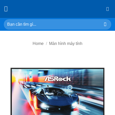
Skip
to
content
Search
for:
Home
/
Màn hình máy tính