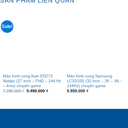
SẢN PHẨM LIÊN QUAN
lên
mở
tại
không
Cần
lên
Thơ
nguồn
tại
Cần
Thơ
Sale!
Màn hình cong Acer ED273
Màn hình cong Samsung
Abidpx (27 inch – FHD – 144 Hz
LC32G55 (32 inch – 2K – VA –
– 4ms) chuyên game
144Hz) chuyên game
Original
Current
7.290.000
₫
5.490.000
₫
5.950.000
₫
price
price
was:
is:
7.290.000 ₫.
5.490.000 ₫.