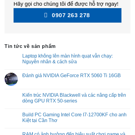
Hãy gọi cho chúng tôi để được hỗ trợ ngay!
0907 263 278
Tin tức về sản phẩm
Laptop không lên màn hình quạt vẫn chạy:
Nguyên nhân & cách sửa
No
Comments
Đánh giá NVIDIA GeForce RTX 5060 Ti 16GB
on
Laptop
No
không
Comments
lên
on
màn
Đánh
Kiến trúc NVIDIA Blackwell và các nâng cấp trên
hình
giá
quạt
dòng GPU RTX 50-series
NVIDIA
vẫn
GeForce
chạy:
No
RTX
Nguyên
Comments
5060
Build PC Gaming Intel Core I7-12700KF cho anh
nhân
on
Ti
&
Kiến
Kiệt tại Cần Thơ
16GB
cách
trúc
sửa
NVIDIA
No
Blackwell
Comments
RAM có ảnh hưởng đến hiệu suất chơi game và
và
on