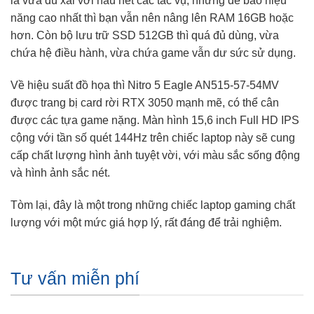
là vừa đủ xài với hầu hết các tác vụ, nhưng để bảo hiệu
năng cao nhất thì bạn vẫn nên nâng lên RAM 16GB hoặc
hơn. Còn bộ lưu trữ SSD 512GB thì quá đủ dùng, vừa
chứa hệ điều hành, vừa chứa game vẫn dư sức sử dụng.
Về hiệu suất đồ họa thì Nitro 5 Eagle AN515-57-54MV
được trang bị card rời RTX 3050 mạnh mẽ, có thể cân
được các tựa game nặng. Màn hình 15,6 inch Full HD IPS
cộng với tần số quét 144Hz trên chiếc laptop này sẽ cung
cấp chất lượng hình ảnh tuyệt vời, với màu sắc sống động
và hình ảnh sắc nét.
Tòm lại, đây là một trong những chiếc laptop gaming chất
lượng với một mức giá hợp lý, rất đáng để trải nghiệm.
Tư vấn miễn phí