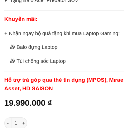
✔ Tặng Balo Acer Predator SUV
Khuyến mãi:
+ Nhận ngay bộ quà tặng khi mua Laptop Gaming:
🎁 Balo đựng Laptop
🎁 Túi chống sốc Laptop
Hỗ trợ trả góp qua thẻ tín dụng (MPOS), Mirae
Asset, HD SAISON
19.990.000
₫
Laptop Gaming Acer Nitro 5 Eagle AN515-57-54MV quantity