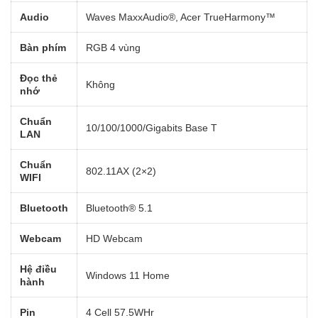
Audio
Waves MaxxAudio®, Acer TrueHarmony™
Bàn phím
RGB 4 vùng
Đọc thẻ
Không
nhớ
Chuẩn
10/100/1000/Gigabits Base T
LAN
Chuẩn
802.11AX (2×2)
WIFI
Bluetooth
Bluetooth® 5.1
Webcam
HD Webcam
Hệ điều
Windows 11 Home
hành
Pin
4 Cell 57.5WHr