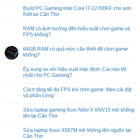
chạy:
No
RTX
Nguyên
Comments
5060
Build PC Gaming Intel Core I7-12700KF cho anh
nhân
on
Ti
&
Kiến
Kiệt tại Cần Thơ
16GB
cách
trúc
sửa
NVIDIA
No
Blackwell
Comments
RAM có ảnh hưởng đến hiệu suất chơi game và
và
on
các
Build
FPS không?
nâng
PC
cấp
Gaming
No
trên
Intel
Comments
64GB RAM có quá mức cần thiết để chơi game
dòng
Core
on
GPU
I7-
RAM
không?
RTX
12700KF
có
50-
cho
ảnh
No
series
anh
hưởng
Comments
Ép xung so với hiệu suất mặc định: Cái nào tốt
Kiệt
đến
on
tại
hiệu
64GB
nhất cho PC Gaming?
Cần
suất
RAM
Thơ
chơi
có
No
game
quá
Comments
Cách tăng tối đa FPS khi chơi game: Mẹo cài đặt
và
mức
on
FPS
cần
Ép
và phần cứng
không?
thiết
xung
để
so
No
chơi
với
Comments
Sửa laptop gaming Acer Nitro V ANV15 mở không
game
hiệu
on
không?
suất
Cách
lên tại Cần Thơ
mặc
tăng
định:
tối
No
Cái
đa
Comments
Sửa laptop Asus X507M mở không lên nguồn tại
nào
FPS
on
tốt
khi
Sửa
Cần Thơ
nhất
chơi
laptop