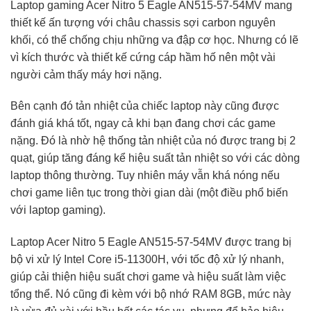
Laptop gaming Acer Nitro 5 Eagle AN515-57-54MV mang
thiết kế ấn tượng với châu chassis sợi carbon nguyên
khối, có thể chống chịu những va đập cơ học. Nhưng có lẽ
vì kích thước và thiết kế cứng cáp hầm hố nên một vài
người cảm thấy máy hơi nặng.
Bên cạnh đó tản nhiệt của chiếc laptop này cũng được
đánh giá khá tốt, ngay cả khi bạn đang chơi các game
nặng. Đó là nhờ hệ thống tản nhiệt của nó được trang bị 2
quạt, giúp tăng đáng kể hiệu suất tản nhiệt so với các dòng
laptop thông thường. Tuy nhiên máy vẫn khá nóng nếu
chơi game liên tục trong thời gian dài (một điều phổ biến
với laptop gaming).
Laptop Acer Nitro 5 Eagle AN515-57-54MV được trang bị
bộ vi xử lý Intel Core i5-11300H, với tốc độ xử lý nhanh,
giúp cải thiện hiệu suất chơi game và hiệu suất làm việc
tổng thể. Nó cũng đi kèm với bộ nhớ RAM 8GB, mức này