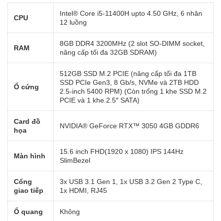
Intel® Core i5-11400H upto 4.50 GHz, 6 nhân
CPU
12 luồng
8GB DDR4 3200MHz (2 slot SO-DIMM socket,
RAM
nâng cấp tối đa 32GB SDRAM)
512GB SSD M.2 PCIE (nâng cấp tối đa 1TB
SSD PCIe Gen3, 8 Gb/s, NVMe và 2TB HDD
Ổ cứng
2.5-inch 5400 RPM) (Còn trống 1 khe SSD M.2
PCIE và 1 khe 2.5″ SATA)
Card đồ
NVIDIA® GeForce RTX™ 3050 4GB GDDR6
họa
15.6 inch FHD(1920 x 1080) IPS 144Hz
Màn hình
SlimBezel
Cổng
3x USB 3.1 Gen 1, 1x USB 3.2 Gen 2 Type C,
giao tiếp
1x HDMI, RJ45
Ổ quang
Không