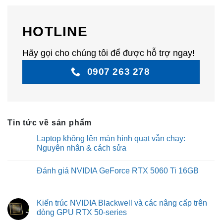
HOTLINE
Hãy gọi cho chúng tôi để được hỗ trợ ngay!
0907 263 278
Tin tức về sản phẩm
Laptop không lên màn hình quạt vẫn chạy:
Nguyên nhân & cách sửa
No
Comments
Đánh giá NVIDIA GeForce RTX 5060 Ti 16GB
on
Laptop
No
không
Comments
lên
on
màn
Đánh
Kiến trúc NVIDIA Blackwell và các nâng cấp trên
hình
giá
quạt
dòng GPU RTX 50-series
NVIDIA
vẫn
GeForce