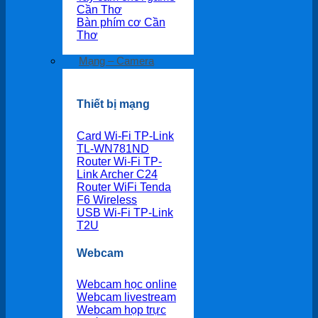
Cần Thơ
Bàn phím cơ Cần
Thơ
Mạng – Camera
Thiết bị mạng
Card Wi-Fi TP-Link
TL-WN781ND
Router Wi-Fi TP-
Link Archer C24
Router WiFi Tenda
F6 Wireless
USB Wi-Fi TP-Link
T2U
Webcam
Webcam học online
Webcam livestream
Webcam họp trực