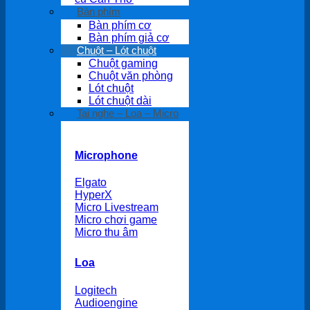
Bàn phím
Bàn phím cơ
Bàn phím giả cơ
Chuột – Lót chuột
Chuột gaming
Chuột văn phòng
Lót chuột
Lót chuột dài
Tai nghe – Loa – Micro
Microphone
Elgato
HyperX
Micro Livestream
Micro chơi game
Micro thu âm
Loa
Logitech
Audioengine