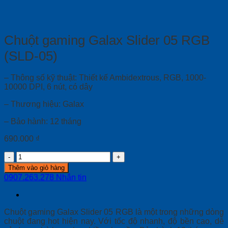
Chuột gaming Galax Slider 05 RGB
(SLD-05)
– Thông số kỹ thuật: Thiết kế Ambidextrous, RGB, 1000-
10000 DPI, 6 nút, có dây
– Thương hiệu: Galax
– Bảo hành: 12 tháng
690.000
₫
Chuột
gaming
Thêm vào giỏ hàng
Galax
0907.263.278
Nhắn tin
Slider
05
RGB
(SLD-
Chuột gaming Galax Slider 05 RGB là một trong những dòng
05)
chuột đang hot hiện nay. Với tốc độ nhanh, độ bền cao, dễ