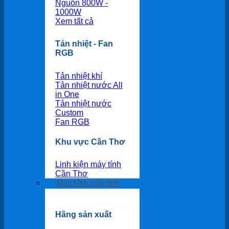
Nguồn 800W -
1000W
Xem tất cả
Tản nhiệt - Fan
RGB
Tản nhiệt khí
Tản nhiệt nước All
in One
Tản nhiệt nước
Custom
Fan RGB
Khu vực Cần Thơ
Linh kiện máy tính
Cần Thơ
Màn hình máy tính
Hãng sản xuất