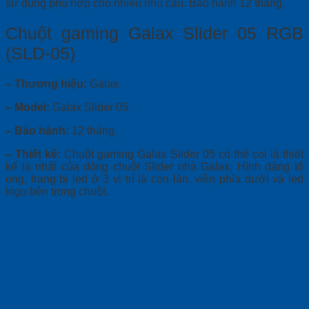
quantity
sử dụng phù hợp cho nhiều nhu cầu. Bảo hành 12 tháng.
Chuột gaming Galax Slider 05 RGB
(SLD-05)
– Thương hiệu:
Galax.
– Model:
Galax Slider 05.
– Bảo hành:
12 tháng.
–
Thiết kế
:
Chuột gaming Galax Slider 05 có thể coi là thiết
kế lạ nhất của dòng chuột Slider nhà Galax. Hình dáng tổ
ong, trang bị led ở 3 vị trí là con lăn, viền phía dưới và led
logo bên trong chuột.