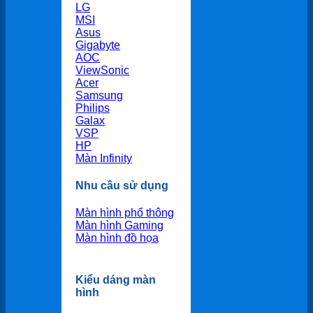
LG
MSI
Asus
Gigabyte
AOC
ViewSonic
Acer
Samsung
Philips
Galax
VSP
HP
Màn Infinity
Nhu cầu sử dụng
Màn hình phổ thông
Màn hình Gaming
Màn hình đồ họa
Kiểu dáng màn
hình