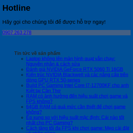
Hotline
Hãy gọi cho chúng tôi để được hỗ trợ ngay!
0907 263 278
Tin tức về sản phẩm
Laptop không lên màn hình quạt vẫn chạy:
No
Nguyên nhân & cách sửa
Comments
No
Đánh giá NVIDIA GeForce RTX 5060 Ti 16GB
on
Com
Kiến trúc NVIDIA Blackwell và các nâng cấp trên
Laptop
on
No
dòng GPU RTX 50-series
không
Đán
Comments
Build PC Gaming Intel Core I7-12700KF cho anh
lên
on
giá
No
Kiệt tại Cần Thơ
màn
Kiến
NVI
Comments
RAM có ảnh hưởng đến hiệu suất chơi game và
on
hình
trúc
GeF
No
FPS không?
Build
quạt
NVIDIA
RTX
Comments
64GB RAM có quá mức cần thiết để chơi game
on
PC
vẫn
Blackwell
506
No
không?
RAM
Gaming
chạy:
và
Ti
Comments
Ép xung so với hiệu suất mặc định: Cái nào tốt
on
có
Intel
Nguyên
các
16G
No
nhất cho PC Gaming?
64GB
ảnh
Core
nhân
nâng
Comments
Cách tăng tối đa FPS khi chơi game: Mẹo cài đặt
RAM
hưởng
I7-
on
&
cấp