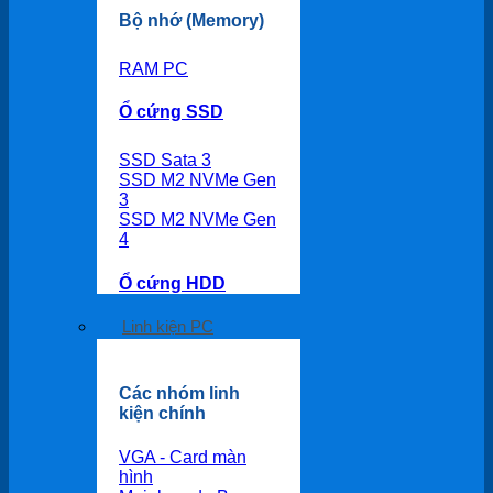
Bộ nhớ (Memory)
RAM PC
Ổ cứng SSD
SSD Sata 3
SSD M2 NVMe Gen
3
SSD M2 NVMe Gen
4
Ổ cứng HDD
Linh kiện PC
Các nhóm linh
kiện chính
VGA - Card màn
hình