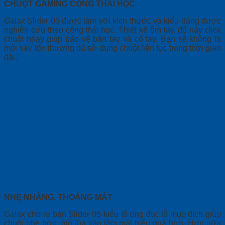
CHUỘT GAMING CÔNG THÁI HỌC
Galax Slider 05 được làm với kích thước và kiểu dáng được
nghiên cứu theo công thái học. Thiết kế ôm tay, độ nảy click
chuột nhạy giúp bảo vệ bàn tay và cổ tay. Bạn sẽ không bị
mỏi hay tổn thương dù sử dụng chuột liên tục trong thời gian
dài.
NHẸ NHÀNG, THOÁNG MÁT
Galax cho ra bản Slider 05 kiểu tổ ong đục lỗ mục đích giúp
chuột nhẹ hơn, gió lùa vào làm mát hiệu quả hơn. Hơn nữa